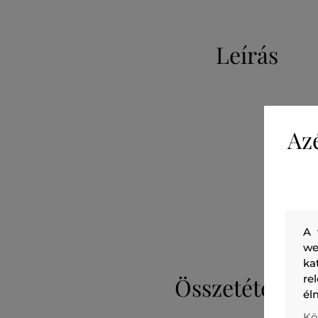
Leírás
Az
A 
we
ka
Összetétel
re
él
Kö