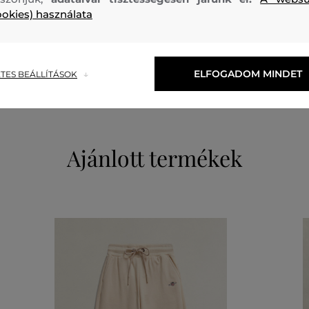
ookies) használata
felső anyag
PAMUT
100 %
ELFOGADOM MINDET
TES BEÁLLÍTÁSOK
Ajánlott termékek