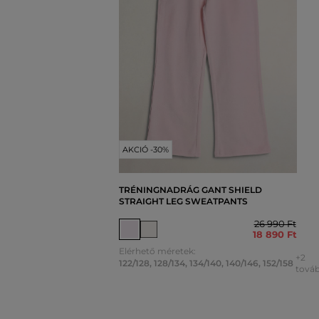
AKCIÓ -30%
TRÉNINGNADRÁG GANT SHIELD
STRAIGHT LEG SWEATPANTS
26 990 Ft
18 890 Ft
Elérhető méretek:
+2
122/128
,
128/134
,
134/140
,
140/146
,
152/158
továb