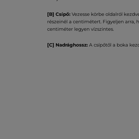
[B] Csípő:
Vezesse körbe oldalról kezdve
részeinél a centimétert. Figyeljen arra,
centiméter legyen vízszintes.
[C] Nadrághossz:
A csípőtől a boka kez