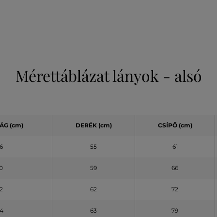
Mérettáblázat lányok - alsó
ÁG (cm)
DERÉK (cm)
CSÍPŐ (cm)
6
55
61
0
59
66
2
62
72
4
63
79