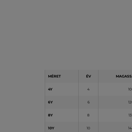
MÉRET
ÉV
MAGASS
4Y
4
10
6Y
6
12
8Y
8
13
10Y
10
14