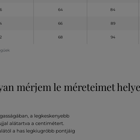
6
64
84
4
66
89
2
68
94
legűek
an mérjem le méreteimet hely
gasságában, a legkeskenyebb
ujjal alátartva a centimétert.
ától a has legkiugróbb pontjáig