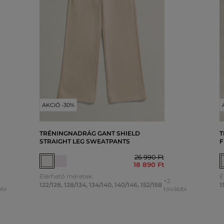
AKCIÓ -30%
TRÉNINGNADRÁG GANT SHIELD
T
STRAIGHT LEG SWEATPANTS
F
26 990 Ft
18 890 Ft
Elérhető méretek:
E
+2
122/128
,
128/134
,
134/140
,
140/146
,
152/158
1
bi
további