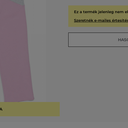
Ez a termék jelenleg nem e
Szeretnék e-mailes értesítés
HAS
A
KIÁR