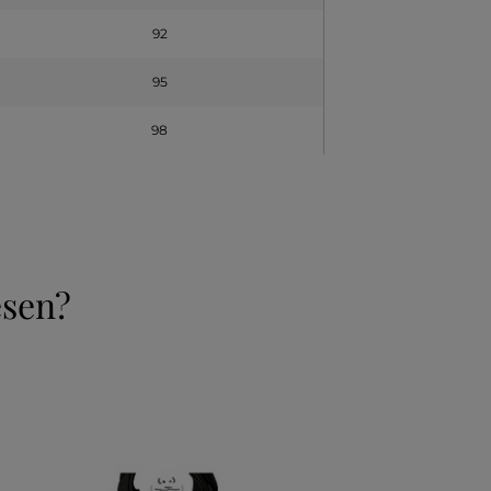
92
95
98
esen?