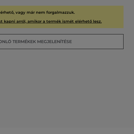
lérhető, vagy már nem forgalmazzuk.
t kapni arról, amikor a termék ismét elérhető lesz.
ONLÓ TERMÉKEK MEGJELENÍTÉSE
USÍTVA