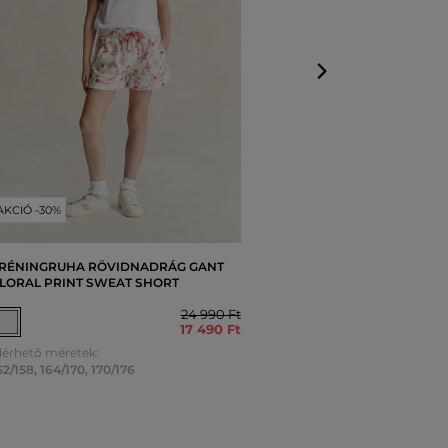
AKCIÓ -30%
RÉNINGRUHA RÖVIDNADRÁG GANT
LORAL PRINT SWEAT SHORT
24 990 Ft
17 490 Ft
lérhető méretek:
52/158
,
164/170
,
170/176