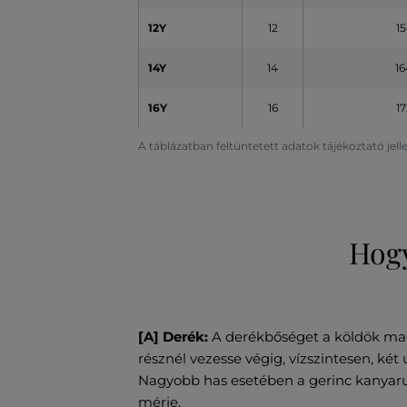
12Y
12
15
14Y
14
16
16Y
16
17
A táblázatban feltüntetett adatok tájékoztató jel
Hogy
[A] Derék:
A derékbőséget a köldök ma
résznél vezesse végig, vízszintesen, két 
Nagyobb has esetében a gerinc kanyarul
mérje.