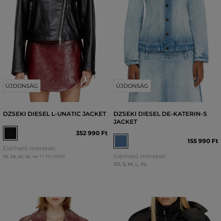
ÚJDONSÁG
ÚJDONSÁG
DZSEKI DIESEL L-UNATIC JACKET
DZSEKI DIESEL DE-KATERIN-S
JACKET
352 990 Ft
155 990 Ft
Elérhető méretek:
Elérhető méretek:
+1 további
36
,
38
,
40
,
42
,
44
XS
,
S
,
M
,
L
,
XL