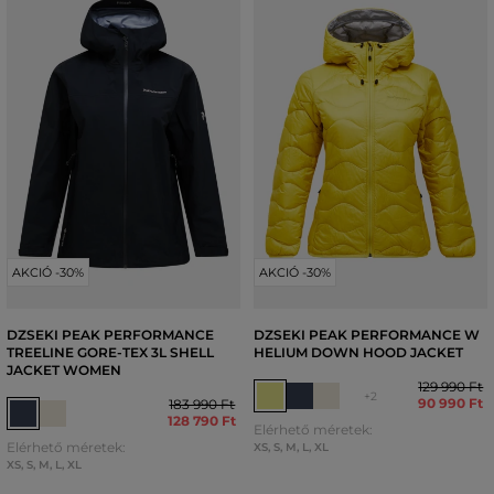
AKCIÓ -30%
AKCIÓ -30%
DZSEKI PEAK PERFORMANCE
DZSEKI PEAK PERFORMANCE W
TREELINE GORE-TEX 3L SHELL
HELIUM DOWN HOOD JACKET
JACKET WOMEN
129 990 Ft
+2
90 990 Ft
183 990 Ft
128 790 Ft
Elérhető méretek:
Elérhető méretek:
XS
,
S
,
M
,
L
,
XL
XS
,
S
,
M
,
L
,
XL