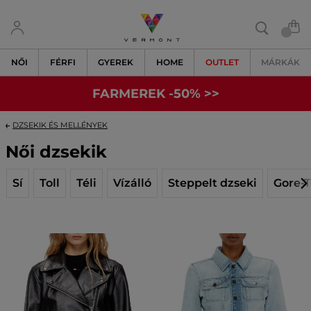
NŐI
FÉRFI
GYEREK
HOME
OUTLET
MÁRKÁK
FARMEREK -50% >>
DZSEKIK ÉS MELLÉNYEK
Női dzsekik
Sí
Toll
Téli
Vízálló
Steppelt dzseki
Gore-T