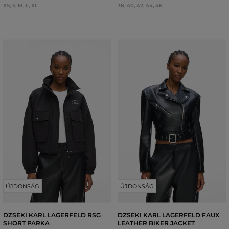
XS
,
S
,
M
,
L
,
XL
38
,
40
,
42
,
44
,
46
ÚJDONSÁG
ÚJDONSÁG
DZSEKI KARL LAGERFELD RSG
DZSEKI KARL LAGERFELD FAUX
SHORT PARKA
LEATHER BIKER JACKET