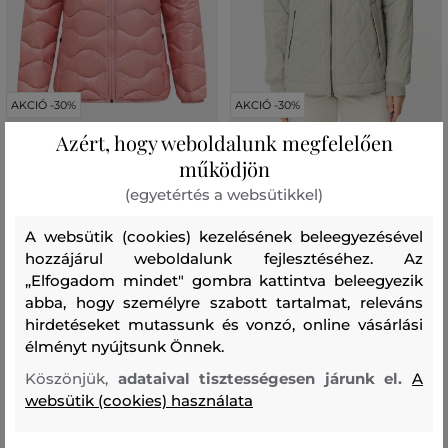
AKCIÓ -30%
AKCIÓ -30%
Azért, hogy weboldalunk megfelelően
DZSEKI PEAK PERFORMANCE W
DZSEKI CAMEL ACTIVE JACKETS
működjön
HELIUM DOWN HOOD JACKET
(egyetértés a websütikkel)
85 990 Ft
60 190 Ft
129 990 Ft
+2
90 990 Ft
Elérhető méretek:
A websütik (cookies) kezelésének beleegyezésével
Elérhető méretek:
+2 további
34
,
36
,
38
,
40
,
42
hozzájárul weboldalunk fejlesztéséhez. Az
XXS
,
XS
,
S
,
M
,
L
„Elfogadom mindet" gombra kattintva beleegyezik
abba, hogy személyre szabott tartalmat, releváns
hirdetéseket mutassunk és vonzó, online vásárlási
élményt nyújtsunk Önnek.
Köszönjük,
adataival tisztességesen járunk el.
A
websütik (cookies) használata