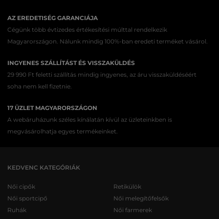
AZ EREDETISÉG GARANCIÁJA
Cégünk több évtizedes értékesítési múlttal rendelkezik
Magyarországon. Nálunk mindig 100%-ban eredeti terméket vásárol.
INGYENES SZÁLLÍTÁST ÉS VISSZAKÜLDÉS
29 990 Ft feletti szállítás mindig ingyenes, az áru visszaküldéséért
soha nem kell fizetnie.
17 ÜZLET MAGYARORSZÁGON
A webáruházunk széles kínálatán kívül az üzleteinkben is
megvásárolhatja egyes termékeinket.
KEDVENC KATEGÓRIÁK
Női cipők
Retikülök
Női sportcipő
Női melegítőfelsők
Ruhák
Női farmerek