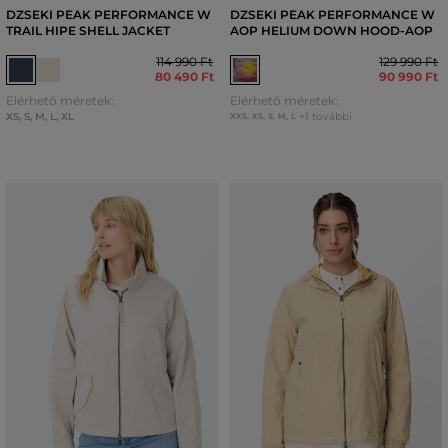
DZSEKI PEAK PERFORMANCE W
DZSEKI PEAK PERFORMANCE W
TRAIL HIPE SHELL JACKET
AOP HELIUM DOWN HOOD-AOP
114 990 Ft
129 990 Ft
80 490 Ft
90 990 Ft
Elérhető méretek:
Elérhető méretek:
XS
,
S
,
M
,
L
,
XL
+1 további
XXS
,
XS
,
S
,
M
,
L