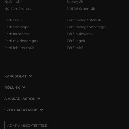
Nyári ruhák
Szoknyák
Női fürdőruhák
Női fehérneműk
Férfi cipők
Férfi melegítőfelsők
Férfi sportcipő
Férfi melegítőnadrágok
Férfi farmerek
Férfi pulóverek
Férfi rövidnadrágok
Férfi ingek
Férfi fehérneműk
Férfi trikók
KAPCSOLAT
VERMONT Services Slovakia s. r. o.
RÓLUNK
Vlčie hrdlo 53
Cégünkről
A VÁSÁRLÁSRÓL
821 07 Bratislava
Elérhetőség
Szlovákia
A vásárlás menete
SZOLGÁLTATASOK
Üzleteink
tel.:
06 1 901 1901
Általános szerződési feltételek
Affiliate
Szállítás és fizetés
info@vermont.hu
Az áru visszatérítése/visszáru
AZ ÁRU VISSZATÉRÍTÉSE
Sajtó
Ajándékutalványok