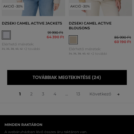
AKCIÓ -30%
AKCIÓ -30%
DZSEKI CAMEL ACTIVE JACKETS
DZSEKI CAMEL ACTIVE
BLOUSONS
91 990 Ft
64 390 Ft
85 990 Ft
60 190 Ft
Elérhető méretek:
Elérhető méretek:
+2 további
34
,
36
,
38
,
40
,
42
+2 további
34
,
36
,
38
,
40
,
42
TOVÁBBIAK MEGTEKINTÉSE (24)
...
1
2
3
4
13
Következő
MINDEN RAKTÁRON
A webáruházban lévő összes áru raktáron van.