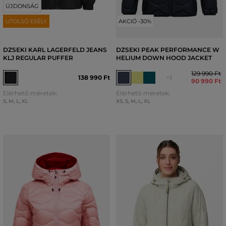
ÚJDONSÁG
UTOLSÓ ESÉLY
AKCIÓ -30%
DZSEKI KARL LAGERFELD JEANS
DZSEKI PEAK PERFORMANCE W
KLJ REGULAR PUFFER
HELIUM DOWN HOOD JACKET
129 990 Ft
138 990 Ft
+2
90 990 Ft
Elérhető méretek:
Elérhető méretek:
S
,
M
,
L
,
XL
XS
,
S
,
M
,
L
,
XL