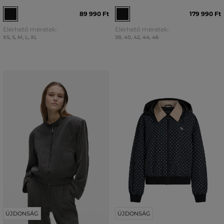
89 990 Ft
179 990 Ft
Elérhető méretek:
Elérhető méretek:
XS
,
S
,
M
,
L
,
XL
38
,
40
,
42
,
44
,
46
ÚJDONSÁG
ÚJDONSÁG