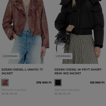
ÚJDONSÁG
ÚJDONSÁG
DZSEKI DIESEL L-UNATIC-T1
DZSEKI DIESEL W-PEYT-SHORT-
JACKET
NEW-WD JACKET
376 990 Ft
155 990 Ft
Elérhető méretek:
Elérhető méretek:
36
,
38
,
40
,
42
36
,
38
,
40
,
42