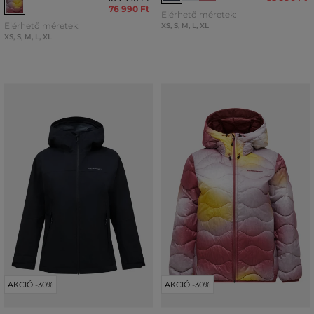
76 990 Ft
Elérhető méretek:
Elérhető méretek:
XS
,
S
,
M
,
L
,
XL
XS
,
S
,
M
,
L
,
XL
AKCIÓ -30%
AKCIÓ -30%