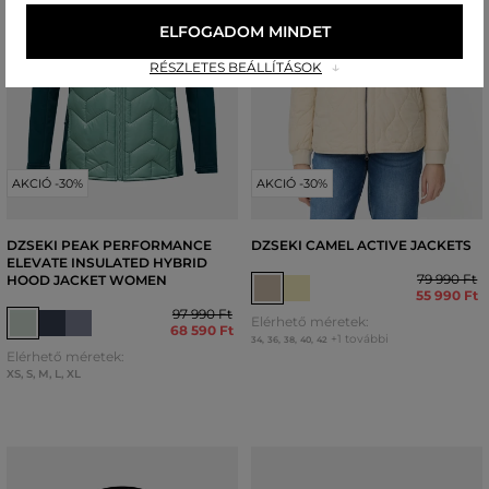
ELFOGADOM MINDET
RÉSZLETES BEÁLLÍTÁSOK
AKCIÓ -30%
AKCIÓ -30%
DZSEKI PEAK PERFORMANCE
DZSEKI CAMEL ACTIVE JACKETS
ELEVATE INSULATED HYBRID
79 990 Ft
HOOD JACKET WOMEN
55 990 Ft
97 990 Ft
Elérhető méretek:
68 590 Ft
+1 további
34
,
36
,
38
,
40
,
42
Elérhető méretek:
XS
,
S
,
M
,
L
,
XL