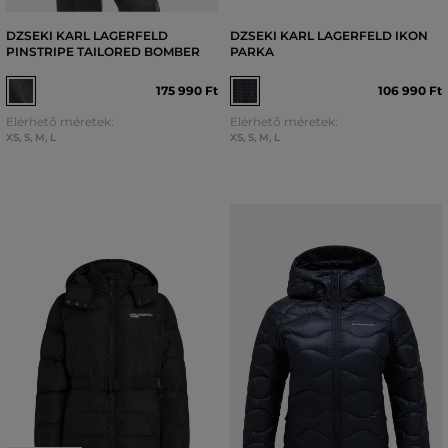
DZSEKI KARL LAGERFELD
DZSEKI KARL LAGERFELD IKON
PINSTRIPE TAILORED BOMBER
PARKA
175 990 Ft
106 990 Ft
Elérhető méretek:
Elérhető méretek:
XS
,
S
,
M
,
L
XS
,
S
,
M
,
L