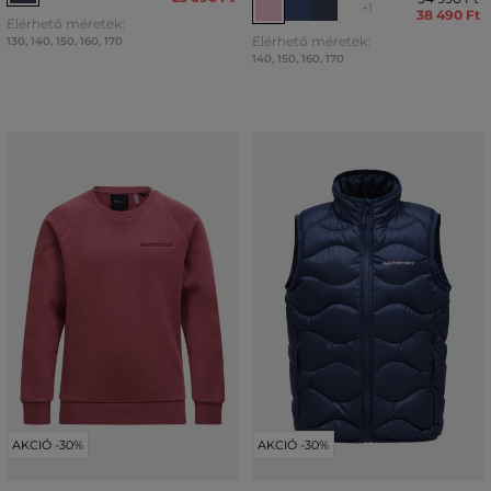
+1
38 490 Ft
Elérhető méretek:
Elérhető méretek:
130
,
140
,
150
,
160
,
170
140
,
150
,
160
,
170
AKCIÓ -30%
AKCIÓ -30%