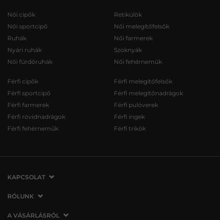
Női cipők
Retikülök
Női sportcipő
Női melegítőfelsők
Ruhák
Női farmerek
Nyári ruhák
Szoknyák
Női fürdőruhák
Női fehérneműk
Férfi cipők
Férfi melegítőfelsők
Férfi sportcipő
Férfi melegítőnadrágok
Férfi farmerek
Férfi pulóverek
Férfi rövidnadrágok
Férfi ingek
Férfi fehérneműk
Férfi trikók
KAPCSOLAT
VERMONT Services Slovakia s. r. o.
RÓLUNK
Vlčie hrdlo 53
Cégünkről
A VÁSÁRLÁSRÓL
821 07 Bratislava