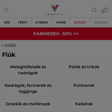
NŐI
FÉRFI
GYEREK
HOME
OUTLET
MÁRKÁK
FARMEREK -50% >>
GYEREK
Fiúk
Melegítőfelsők és
Pólók és trikók
nadrágok
Nadrágok, farmerek és
Pulóverek
leggings
Dzsekik és mellények
Kabátok