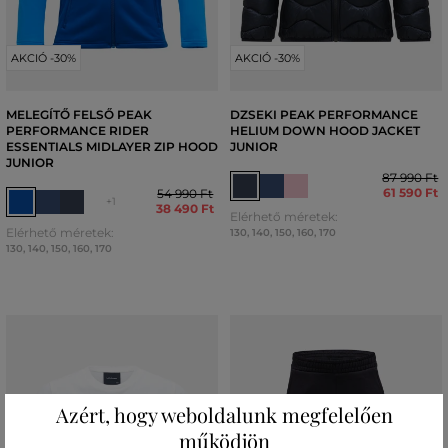
AKCIÓ -30%
AKCIÓ -30%
MELEGÍTŐ FELSŐ PEAK
DZSEKI PEAK PERFORMANCE
PERFORMANCE RIDER
HELIUM DOWN HOOD JACKET
ESSENTIALS MIDLAYER ZIP HOOD
JUNIOR
JUNIOR
87 990 Ft
61 590 Ft
54 990 Ft
+1
38 490 Ft
Elérhető méretek:
Elérhető méretek:
130
,
140
,
150
,
160
,
170
130
,
140
,
150
,
160
,
170
Azért, hogy weboldalunk megfelelően
működjön