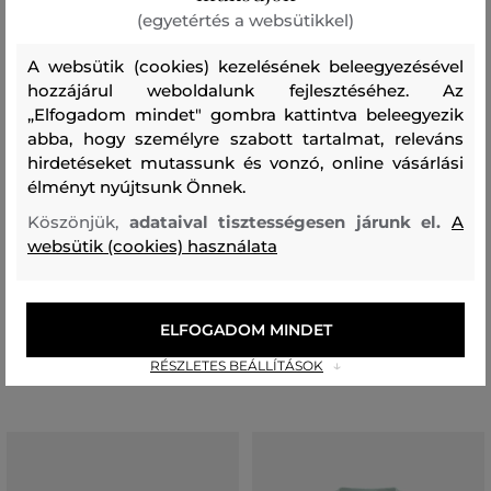
(egyetértés a websütikkel)
A websütik (cookies) kezelésének beleegyezésével
hozzájárul weboldalunk fejlesztéséhez. Az
„Elfogadom mindet" gombra kattintva beleegyezik
abba, hogy személyre szabott tartalmat, releváns
hirdetéseket mutassunk és vonzó, online vásárlási
AKCIÓ -30%
AKCIÓ -30%
élményt nyújtsunk Önnek.
Köszönjük,
adataival tisztességesen járunk el.
A
PÓLÓ PEAK PERFORMANCE
TRÉNINGNADRÁG PEAK
websütik (cookies) használata
ORIGINAL T-SHIRT JUNIOR
PERFORMANCE ORIGINAL PANTS
JUNIOR
17 490 Ft
12 240 Ft
32 990 Ft
23 090 Ft
Elérhető méretek:
ELFOGADOM MINDET
Elérhető méretek:
130
,
140
,
150
,
160
,
170
130
,
140
,
150
,
160
,
170
RÉSZLETES BEÁLLÍTÁSOK