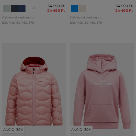
34 990 Ft
34 990 Ft
+1
24 490 Ft
24 490 Ft
Elérhető méretek:
Elérhető méretek:
130
,
140
,
150
,
160
,
170
130
,
140
,
150
,
160
,
170
AKCIÓ -30%
AKCIÓ -30%