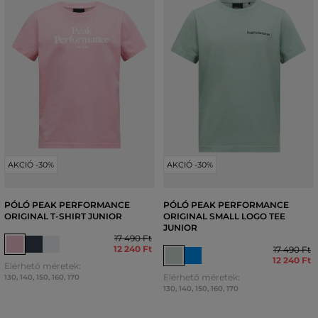
AKCIÓ -30%
AKCIÓ -30%
PÓLÓ PEAK PERFORMANCE
PÓLÓ PEAK PERFORMANCE
ORIGINAL T-SHIRT JUNIOR
ORIGINAL SMALL LOGO TEE
JUNIOR
17 490 Ft
12 240 Ft
17 490 Ft
12 240 Ft
Elérhető méretek:
Elérhető méretek:
130
,
140
,
150
,
160
,
170
130
,
140
,
150
,
160
,
170