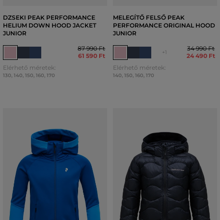
DZSEKI PEAK PERFORMANCE
MELEGÍTŐ FELSŐ PEAK
HELIUM DOWN HOOD JACKET
PERFORMANCE ORIGINAL HOOD
JUNIOR
JUNIOR
87 990 Ft
34 990 Ft
+1
61 590 Ft
24 490 Ft
Elérhető méretek:
Elérhető méretek:
130
,
140
,
150
,
160
,
170
140
,
150
,
160
,
170