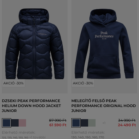
AKCIÓ -30%
AKCIÓ -30%
DZSEKI PEAK PERFORMANCE
MELEGÍTŐ FELSŐ PEAK
HELIUM DOWN HOOD JACKET
PERFORMANCE ORIGINAL HOOD
JUNIOR
JUNIOR
87 990 Ft
34 990 Ft
+1
61 590 Ft
24 490 Ft
Elérhető méretek:
Elérhető méretek:
+1 további
130
,
140
,
150
,
160
,
170
120
,
130
,
140
,
150
,
160