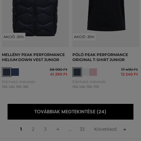
AKCIÓ -30%
AKCIÓ -30%
MELLÉNY PEAK PERFORMANCE
PÓLÓ PEAK PERFORMANCE
HELIUM DOWN VEST JUNIOR
ORIGINAL T-SHIRT JUNIOR
58 990 Ft
17 490 Ft
41 290 Ft
12 240 Ft
Elérhető méretek:
Elérhető méretek:
130
,
140
,
150
,
160
130
,
140
,
150
,
170
TOVÁBBIAK MEGTEKINTÉSE (24)
...
1
2
3
4
33
Következő