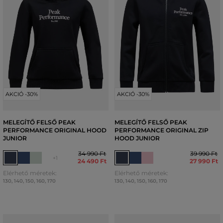
AKCIÓ -30%
AKCIÓ -30%
MELEGÍTŐ FELSŐ PEAK
MELEGÍTŐ FELSŐ PEAK
PERFORMANCE ORIGINAL HOOD
PERFORMANCE ORIGINAL ZIP
JUNIOR
HOOD JUNIOR
34 990 Ft
39 990 Ft
+1
24 490 Ft
27 990 Ft
Elérhető méretek:
Elérhető méretek:
130
,
140
,
150
,
160
,
170
130
,
140
,
150
,
160
,
170