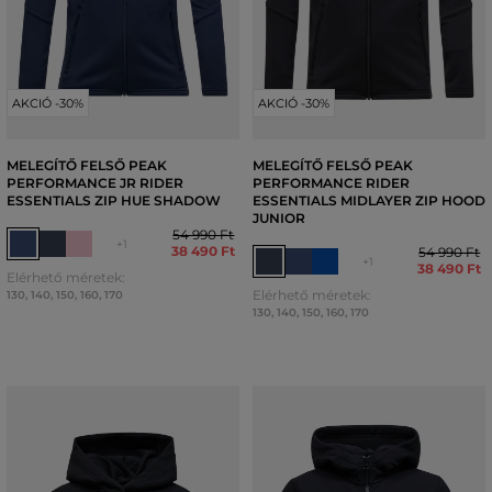
AKCIÓ -30%
AKCIÓ -30%
MELEGÍTŐ FELSŐ PEAK
MELEGÍTŐ FELSŐ PEAK
PERFORMANCE JR RIDER
PERFORMANCE RIDER
ESSENTIALS ZIP HUE SHADOW
ESSENTIALS MIDLAYER ZIP HOOD
JUNIOR
54 990 Ft
+1
38 490 Ft
54 990 Ft
+1
38 490 Ft
Elérhető méretek:
Elérhető méretek:
130
,
140
,
150
,
160
,
170
130
,
140
,
150
,
160
,
170