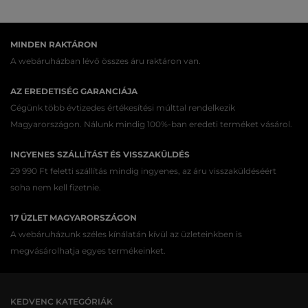
MINDEN RAKTÁRON
A webáruházban lévő összes áru raktáron van.
AZ EREDETISÉG GARANCIÁJA
Cégünk több évtizedes értékesítési múlttal rendelkezik
Magyarországon. Nálunk mindig 100%-ban eredeti terméket vásárol.
INGYENES SZÁLLÍTÁST ÉS VISSZAKÜLDÉS
29 990 Ft feletti szállítás mindig ingyenes, az áru visszaküldéséért
soha nem kell fizetnie.
17 ÜZLET MAGYARORSZÁGON
A webáruházunk széles kínálatán kívül az üzleteinkben is
megvásárolhatja egyes termékeinket.
KEDVENC KATEGÓRIÁK