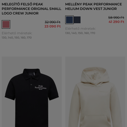
MELEGÍTŐ FELSŐ PEAK
MELLÉNY PEAK PERFORMANCE
PERFORMANCE ORIGINAL SMALL
HELIUM DOWN VEST JUNIOR
LOGO CREW JUNIOR
58 990 Ft
41 290 Ft
32 990 Ft
23 090 Ft
Elérhető méretek:
Elérhető méretek:
130
,
140
,
150
,
160
,
170
130
,
140
,
150
,
160
,
170