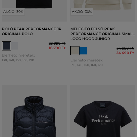
AKCIÓ -30%
AKCIÓ -30%
PÓLÓ PEAK PERFORMANCE JR
MELEGÍTŐ FELSŐ PEAK
ORIGINAL POLO
PERFORMANCE ORIGINAL SMALL
LOGO HOOD JUNIOR
23 990 Ft
16 790 Ft
34 990 Ft
24 490 Ft
Elérhető méretek:
Elérhető méretek:
130
,
140
,
150
,
160
,
170
130
,
140
,
150
,
160
,
170