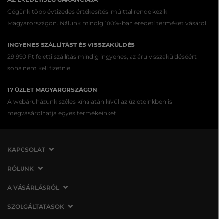
Cégünk több évtizedes értékesítési múlttal rendelkezik
Magyarországon. Nálunk mindig 100%-ban eredeti terméket vásárol.
INGYENES SZÁLLÍTÁST ÉS VISSZAKÜLDÉS
29 990 Ft feletti szállítás mindig ingyenes, az áru visszaküldéséért
soha nem kell fizetnie.
17 ÜZLET MAGYARORSZÁGON
A webáruházunk széles kínálatán kívül az üzleteinkben is
megvásárolhatja egyes termékeinket.
KAPCSOLAT
VERMONT Services Slovakia s. r. o.
RÓLUNK
Vlčie hrdlo 53
Cégünkről
A VÁSÁRLÁSRÓL
821 07 Bratislava
Elérhetőség
Szlovákia
A vásárlás menete
SZOLGÁLTATASOK
Üzleteink
tel.:
06 1 901 1901
Általános szerződési feltételek