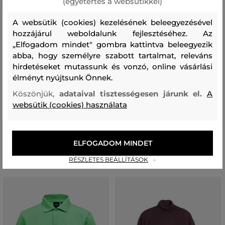
(egyetértés a websütikkel)
A websütik (cookies) kezelésének beleegyezésével
hozzájárul weboldalunk fejlesztéséhez. Az
„Elfogadom mindet" gombra kattintva beleegyezik
abba, hogy személyre szabott tartalmat, releváns
hirdetéseket mutassunk és vonzó, online vásárlási
élményt nyújtsunk Önnek.
AKCIÓ -30%
AKCIÓ -70%
Köszönjük,
adataival tisztességesen járunk el.
A
websütik (cookies) használata
SAPKA CAMEL ACTIVE CAPS
FÉLCIPŐ ALDO SANTINO
12 290 Ft
57 990 Ft
+1 további
ELFOGADOM MINDET
8 600 Ft
17 390 Ft
RÉSZLETES BEÁLLÍTÁSOK