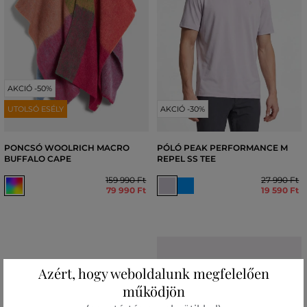
AKCIÓ -50%
UTOLSÓ ESÉLY
AKCIÓ -30%
PONCSÓ WOOLRICH MACRO
PÓLÓ PEAK PERFORMANCE M
BUFFALO CAPE
REPEL SS TEE
159 990 Ft
27 990 Ft
79 990 Ft
19 590 Ft
Azért, hogy weboldalunk megfelelően
működjön