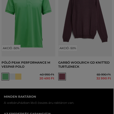
AKCIÓ -50%
AKCIÓ -50%
PÓLÓ PEAK PERFORMANCE M
GARBÓ WOOLRICH GD KNITTED
VESPAR POLO
TURTLENECK
40 990 Ft
65 990 Ft
20 490 Ft
32 990 Ft
MINDEN RAKTÁRON
A webáruházban lévő összes áru raktáron van.
AZ EREDETISÉG GARANCIÁJA