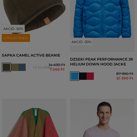
AKCIÓ -50%
UTOLSÓ ESÉLY
AKCIÓ -30%
SAPKA CAMEL ACTIVE BEANIE
DZSEKI PEAK PERFORMANCE JR
HELIUM DOWN HOOD JACKE
14 490 Ft
+2 további
7 240 Ft
87 990 Ft
61 590 Ft