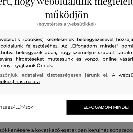
ért, hogy weboldalunk megfelel
ladó webáruházában kizárólag 18. életévüket betöltött, 
működjön
ek vásárolhatnak, a megrendeléssel Ön akként nyilatkoz
lakóhellyel rendelkezik. Céges megrendelőket jelenle
(egyetértés a websütikkel)
websütik (cookies) kezelésének beleegyezésével hozzájá
boldalunk fejlesztéséhez. Az „Elfogadom mindet" gom
s nyelve a magyar. A szerződések nem minősülnek írásba 
ttintva beleegyezik abba, hogy személyre szabott tartalm
leváns hirdetéseket mutassunk és vonzó, online vásárl
ményt nyújtsunk Önnek.
szönjük,
adataival tisztességesen járunk el.
A websü
ookies) használata
 tartalmazzák a mindenkor hatályos jogszabályok szerinti 
jellegűek. A szállítási költségek a következők szerint kerü
k költségeit cégünk fedezi, így az Ön számára ingyenes. 
 bankkártyával előre, vagy utánvéttel fizetheti meg eladó
ELFOGADOM MINDET
TES BEÁLLÍTÁSOK
sértése esetén az Eladó jogosult arra, hogy korlátozza 
csökkenésére a következő esetekben kerülhet sor: szezon