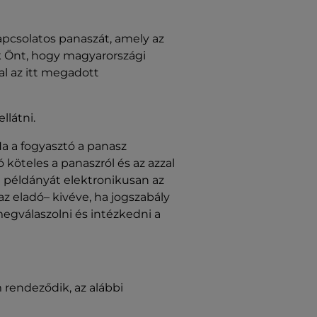
apcsolatos panaszát, amely az
k Önt, hogy magyarországi
l az itt megadott
llátni.
Ha a fogyasztó a panasz
 köteles a panaszról és az azzal
i példányát elektronikusan az
z eladó– kivéve, ha jogszabály
egválaszolni és intézkedni a
 rendeződik, az alábbi