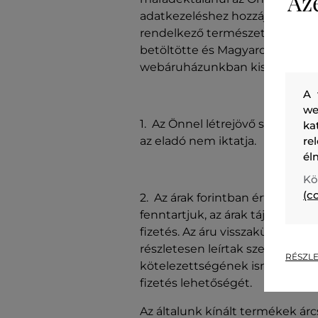
Az
adatkezeléshez hozzájárul. Az e
rendelkező természetes személy
betöltötte és Magyarországon 
webáruházunkban kiszolgálni!
A 
we
1. Az Önnel létrejövő szerződé
ka
az eladó nem iktatja.
re
él
Kö
(c
2. Az árak forintban értendőek,
fenntartjuk, az árak tájékoztató 
fizetés. Az áru visszaküldéséne
részletesen leírtak szerint vagy
RÉSZLE
kötelezettségének ismételt meg
fizetés lehetőségét.
Az általunk kínált termékek ár