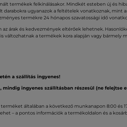
ínált termékek felkínálásakor. Mindkét esteben új és hibá
 darabokra ugyanazok a feltételek vonatkoznak, mint 
ezményes termékre 24 hónapos szavatossági idő vonatko
 az árak és kedvezmények eltérőek lehetnek. Hasonlók
s változhatnak a termékek kora alapján vagy bármely má
etén a szállítás ingyenes!
mindig ingyenes szállításban részesül (ne felejtse 
a terméket általában a következő munkanapon 8:00 és 17:
ő lehet – a pontos információk a termékoldalon és a kosár