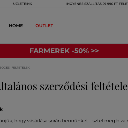
ÜZLETEINK
INGYENES SZÁLLÍTÁS 29 990 FT FELE
HOME
OUTLET
FARMEREK -50% >>
ZŐDÉSI FELTÉTELEK
ltalános szerződési feltétel
ek
njük, hogy vásárlása során bennünket tisztel meg bizal