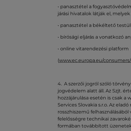
• panasztétel a fogyasztóvédelm
járási hivatalok látják el, melye
• panasztétel a békéltető testül
• bírósági eljárás a vonatkozó an
• online vitarendezési platform
(
www.ec.europa.eu/consumers
4. A szerzői jogról szóló törvé
jogvédelem alatt áll. Az Szjt. é
hozzájárulása esetén is csak a 
Services Slovakia s.r.o. Az elad
rosszhiszemű felhasználásából 
felelősségre technikai zavarok
formában továbbított üzenete