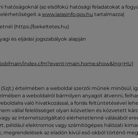
i hatóságoknál (az elsőfokú hatósági feladatokat a fogyas
k elérhetőségeit a
www.jarasinfo.gov.hu
tartalmazza)
etnél (https://bekeltetes.hu)
yagi és eljárási jogszabályok alapján
/odr/main/index.cfm?event=main.home.show&lng=HU
)
ny (Szjt.) értelmében a weboldal szerzői műnek minősül, 
rtelmében a weboldalról bármilyen anyagot átvenni, felhas
weboldalra való hivatkozással, a forrás feltüntetésével l
ó nem vállal felelősséget olyan közvetlen és közvetett ká
vagy az internetszolgáltató elérhetetlenné válásából e
ért, például elektromos vagy számítógépes hálózati kimar
k, megrendelések az eladón kívül eső okból történő m