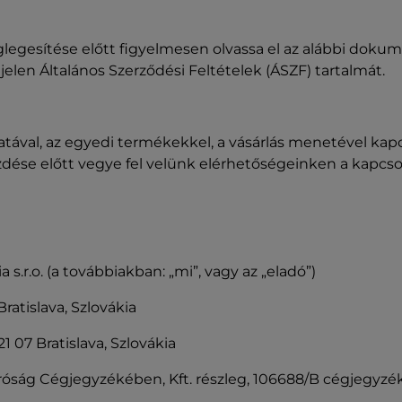
legesítése előtt figyelmesen olvassa el az alábbi doku
elen Általános Szerződési Feltételek (ÁSZF) tartalmát.
atával, az egyedi termékekkel, a vásárlás menetével kap
ése előtt vegye fel velünk elérhetőségeinken a kapcsol
.r.o. (a továbbiakban: „mi”, vagy az „eladó”)
Bratislava, Szlovákia
21 07 Bratislava, Szlovákia
íróság Cégjegyzékében, Kft. részleg, 106688/B cégjegyzék