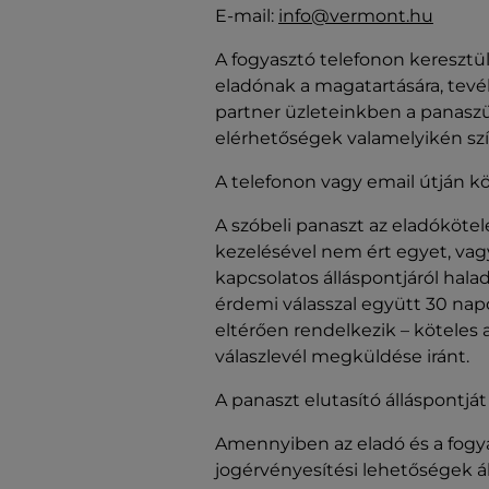
E-mail:
info@vermont.hu
A fogyasztó telefonon keresztül
eladónak a magatartására, tev
partner üzleteinkben a panaszü
elérhetőségek valamelyikén s
A telefonon vagy email útján kö
A szóbeli panaszt az eladóköte
kezelésével nem ért egyet, vagy
kapcsolatos álláspontjáról hal
érdemi válasszal együtt 30 napo
eltérően rendelkezik – köteles
válaszlevél megküldése iránt.
A panaszt elutasító álláspontját
Amennyiben az eladó és a fogya
jogérvényesítési lehetőségek á