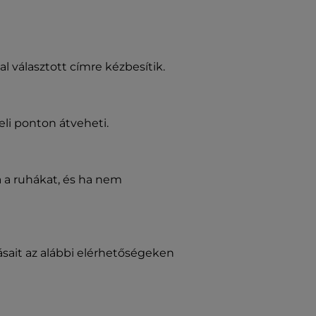
al választott címre kézbesítik.
eli ponton átveheti.
a a ruhákat, és ha nem
ásait az alábbi elérhetőségeken