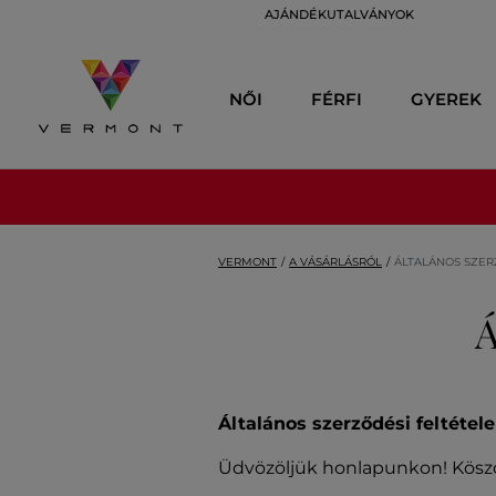
AJÁNDÉKUTALVÁNYOK
NŐI
FÉRFI
GYEREK
VERMONT
A VÁSÁRLÁSRÓL
ÁLTALÁNOS SZER
Á
Általános szerződési feltétel
Üdvözöljük honlapunkon! Köszö