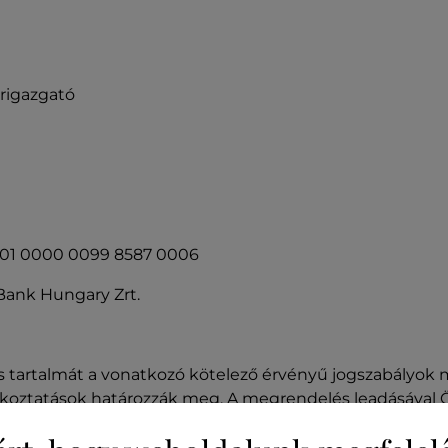
érigazgató
001 0000 0099 8587 0006
Bank Hungary Zrt.
s tartalmát a vonatkozó kötelező érvényű jogszabályok me
ékoztatások határozzák meg. A megrendelés leadásával Ön
 tartalmát megismerte, azokat Önre nézve kötelező érvény
ó között létrejövő szerződés részét képezi és hogy az ad