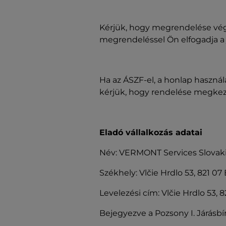
Kérjük, hogy megrendelése vég
megrendeléssel Ön elfogadja a j
Ha az ÁSZF-el, a honlap használ
kérjük, hogy rendelése megkezd
Eladó vállalkozás adatai
Név: VERMONT Services Slovakia s
Székhely: Vlčie Hrdlo 53, 821 07 
Levelezési cím: Vlčie Hrdlo 53, 8
Bejegyezve a Pozsony I. Járásb