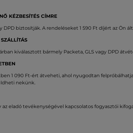
NŐ KÉZBESÍTÉS CÍMRE
y DPD biztosítják. A rendeléseket 1 590 Ft díjért az Ön ált
SZÁLLÍTÁS
sárban kiválasztott bármely Packeta, GLS vagy DPD átvét
ETBEN
en 1 090 Ft-ért átveheti, ahol nyugodtan felpróbálhatj
üldheti nekünk.
y az eladó tevékenységével kapcsolatos fogyasztói kifog