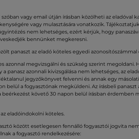
 szóban vagy email útján írásban közölheti az eladóval k
ékenységére vagy mulasztására vonatkozik. Tájékoztatju
gyintézés nem lehetséges, ezért kérjük, hogy panaszáva
zíveskedjék bennünket megkeresni.
zölt panaszt az eladó köteles egyedi azonosítószámmal e
les azonnal megvizsgálni és szükség szerint megoldani. 
 a panasz azonnali kivizsgálása nem lehetséges, az eladó
adéktalanul jegyzőkönyvet felvenni és annak egy másolat
n belül a fogyasztónak megküldeni. Az írásbeli panaszt a
 a beérkezést követő 30 napon belül írásban érdemben m
 az eladóindokolni köteles.
sztó között esetlegesen fennálló fogyasztói jogvita nem
llnak a fogyasztó rendelkezésére: