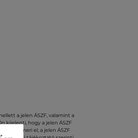
llett a jelen ÁSZF, valamint a
 kijelenti, hogy a jelen ÁSZF
űnek ismeri el, a jelen ÁSZF
atkezelési tájékoztató szerinti