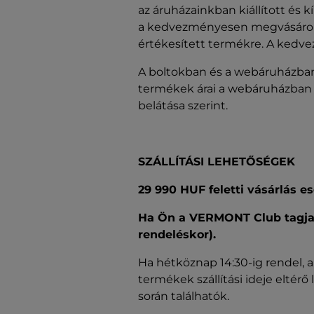
az áruházainkban kiállított és k
a kedvezményesen megvásárolt
értékesített termékre. A kedv
A boltokban és a webáruházban
termékek árai a webáruházban i
belátása szerint.
SZÁLLÍTÁSI LEHETŐSÉGEK
29 990 HUF feletti vásárlás es
Ha Ön a VERMONT Club tagja, 
rendeléskor).
Ha hétköznap 14:30-ig rendel, 
termékek szállítási ideje eltér
során találhatók.