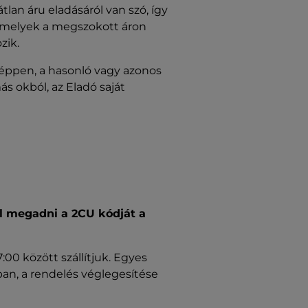
tlan áru eladásáról van szó, így
amelyek a megszokott áron
zik.
éppen, a hasonló vagy azonos
s okból, az Eladó saját
el megadni a 2CU kódját a
00 között szállítjuk. Egyes
ban, a rendelés véglegesítése