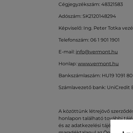
Cégjegyzékszám: 48321583
Adószám: SK2120148294
Képviselő: Ing. Peter Totka vez
Telefonszám: 06 1 901 1901
E-mail:
info@vermont.hu
Honlap:
www.vermont.hu
Bankszámlaszám: HU19 1091 8
Számlavezető bank: UniCredit 
A közöttünk létrejövő szerződé
honlapon található további táj
és az adatkezelési tájékoztató
maradéktalanul az Ön és az elad