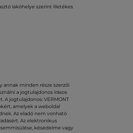
ztó lakóhelye szerint illetékes
így annak minden része szerzői
ználni a jogtulajdonos írásos
ehet. A jogtulajdonos: VERMONT
rokért, amelyek a weboldal
rednek. Az eladó nem vonható
adásért. Az elektronikus
egsemmisülése, késedelme vagy