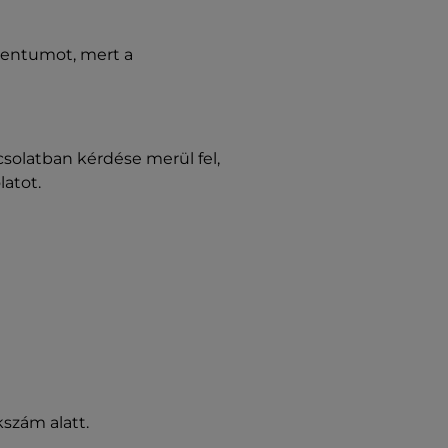
mentumot, mert a
csolatban kérdése merül fel,
atot.
szám alatt.