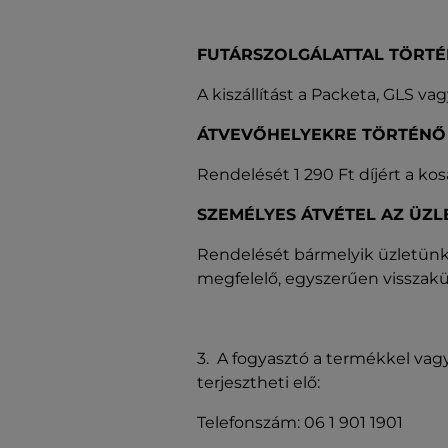
FUTÁRSZOLGÁLATTAL TÖRTÉ
A kiszállítást a Packeta, GLS vag
ÁTVEVŐHELYEKRE TÖRTÉNŐ 
Rendelését 1 290 Ft díjért a ko
SZEMÉLYES ÁTVÉTEL AZ ÜZL
Rendelését bármelyik üzletünkb
megfelelő, egyszerűen visszak
3. A fogyasztó a termékkel vag
terjesztheti elő:
Telefonszám: 06 1 901 1901