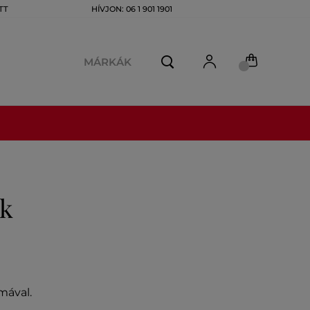
TT
HÍVJON: 06 1 901 1901
MÁRKÁK
ek
mával.