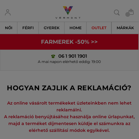
NŐI
FÉRFI
GYEREK
HOME
OUTLET
MÁRKÁK
FARMEREK -50% >>
06 1 901 1901
A mai napon elérhető eddig: 19:00
HOGYAN ZAJLIK A REKLAMÁCIÓ?
Az online vásárolt termékeket üzleteinkben nem lehet
reklamálni.
A reklamáció benyújtásához használja online űrlapunkat,
majd a terméket díjmentesen küldje el számunkra az
elérhető szállítási módok egyikével.