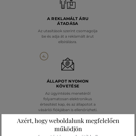
A REKLAMÁLT ÁRU
ÁTADÁSA
Az utasítások szerint csomagolja
be és adja át a reklamált árut
elbírálásra.
4.
ÁLLAPOT NYOMON
KÖVETÉSE
Az ügyintézés menetéről
folyamatosan elektronikus
értesítést kap, és az állapotot a
vásárlói fiókjában is ellenőrizheti.
Azért, hogy weboldalunk megfelelően
5.
működjön