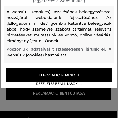
(egyetértés a websütikkel)
A websütik (cookies) kezelésének beleegyezésével
A REKLAMÁCIÓ
ELINTÉZÉSE
hozzájárul weboldalunk fejlesztéséhez. Az
Az elfogadott reklamáció a
„Elfogadom mindet" gombra kattintva beleegyezik
reklamált áru raktárunkba
abba, hogy személyre szabott tartalmat, releváns
történő beérkezésétől számított
hirdetéseket mutassunk és vonzó, online vásárlási
30 napon belül kerül elintézésre –
élményt nyújtsunk Önnek.
javítással, cserével vagy
pénzvisszatérítéssel, ha a javítás
Köszönjük,
adataival tisztességesen járunk el.
A
vagy csere nem lehetséges.
websütik (cookies) használata
A REKLAMÁCIÓ RÉSZLETES MENETE
ELFOGADOM MINDET
RÉSZLETES BEÁLLÍTÁSOK
Kitölti az egyszerű reklamációs űrlapot.
REKLAMÁCIÓ BENYÚJTÁSA
A reklamált árut átadja vagy elküldi a reklamációs
osztály címére az elérhető szállítási módok
egyikével (ingyenesen átadhatja a Packeta feladási
ponton, vagy ingyenesen rendelhet futárt; esetleg