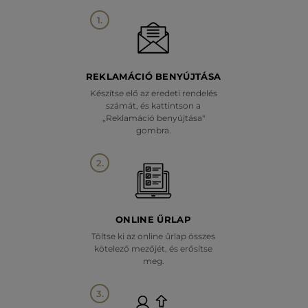
1.
REKLAMÁCIÓ BENYÚJTÁSA
Készítse elő az eredeti rendelés
számát, és kattintson a
„Reklamáció benyújtása"
gombra.
2.
ONLINE ŰRLAP
Töltse ki az online űrlap összes
kötelező mezőjét, és erősítse
meg.
3.