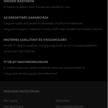
MINDEN RAKTÁRON
választhat más szállítási módot saját költségre).
A webáruházban lévő összes áru raktáron van.
Az űrlap elküldése után e-mailben elküldjük a
kérelem nyilvántartásba vételéről szóló
AZ EREDETISÉG GARANCIÁJA
megerősítést és az áru átadásához szükséges
Cégünk több évtizedes értékesítési múlttal rendelkezik
utasításokat.
Magyarországon. Nálunk mindig 100%-ban eredeti terméket vásárol.
A reklamált áru reklamációs osztályra történő
beérkezéséről e-mailben tájékoztatjuk.
INGYENES SZÁLLÍTÁST ÉS VISSZAKÜLDÉS
29 990 Ft feletti szállítás mindig ingyenes, az áru visszaküldéséért
Az áru reklamációs osztályunkra történő beérkezése
soha nem kell fizetnie.
után elbíráljuk a reklamációt.
Az elbírálás eredményéről e-mailben tájékoztatjuk.
17 ÜZLET MAGYARORSZÁGON
A webáruházunk széles kínálatán kívül az üzleteinkben is
A reklamáció eredményétől függően biztosítjuk az
megvásárolhatja egyes termékeinket.
áru javítását; ha ez nem lehetséges, az árut
kicseréljük, vagy visszatérítjük a vételárat, ha a
javítás és a csere sem lehetséges.
KEDVENC KATEGÓRIÁK
A vételárat ugyanolyan módon térítjük vissza,
ahogyan a fizetés történt, vagy az Ön által
Női cipők
Retikülök
megadott bankszámlára.
Női sportcipő
Női melegítőfelsők