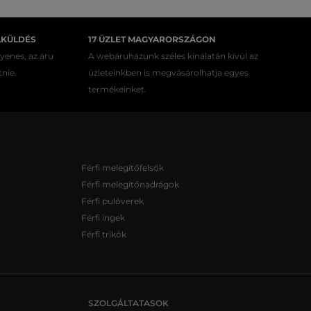
AKÜLDÉS
17 ÜZLET MAGYARORSZÁGON
gyenes, az áru
A webáruházunk széles kínálatán kívül az
tnie.
üzleteinkben is megvásárolhatja egyes
termékeinket.
Férfi melegítőfelsők
Férfi melegítőnadrágok
Férfi pulóverek
Férfi ingek
Férfi trikók
SZOLGÁLTATASOK