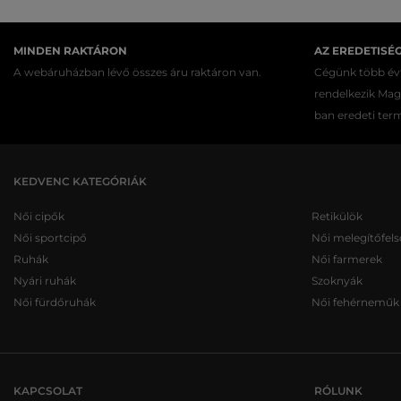
MINDEN RAKTÁRON
AZ EREDETISÉ
A webáruházban lévő összes áru raktáron van.
Cégünk több évt
rendelkezik Ma
ban eredeti ter
KEDVENC KATEGÓRIÁK
Női cipők
Retikülök
Női sportcipő
Női melegítőfels
Ruhák
Női farmerek
Nyári ruhák
Szoknyák
Női fürdőruhák
Női fehérneműk
KAPCSOLAT
RÓLUNK