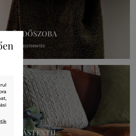
ően
rul
bra
at,
ási
tik