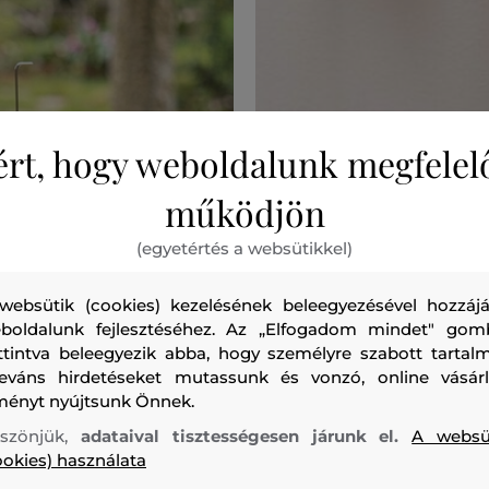
ért, hogy weboldalunk megfelel
működjön
(egyetértés a websütikkel)
websütik (cookies) kezelésének beleegyezésével hozzájá
boldalunk fejlesztéséhez. Az „Elfogadom mindet" gom
ttintva beleegyezik abba, hogy személyre szabott tartalm
leváns hirdetéseket mutassunk és vonzó, online vásárl
ményt nyújtsunk Önnek.
szönjük,
adataival tisztességesen járunk el.
A websü
ookies) használata