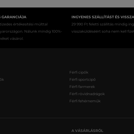
G GARANCIÁJA
INGYENES SZÁLLÍTÁST ÉS VISSZ
izedes értékesítési múlttal
29 990 Ft feletti szállítás mindig in
gyarországon. Nálunk mindig 100%-
visszaküldéséért soha nem kell fize
méket vásárol.
Férfi cipők
ők
Férfi sportcipő
Férfi farmerek
Férfi rövidnadrágok
Férfi fehérneműk
A VÁSÁRLÁSRÓL