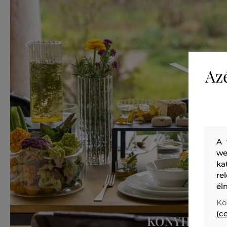
Az
A 
we
ka
re
él
Kö
(c