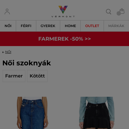
NŐI
FÉRFI
GYEREK
HOME
OUTLET
MÁRKÁK
FARMEREK -50% >>
NŐI
Női szoknyák
Farmer
Kötött