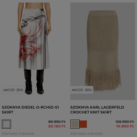
AKCIÓ -30%
AKCIÓ -30%
SZOKNYA DIESEL O-RCHID-S1
SZOKNYA KARL LAGERFELD
SKIRT
CROCHET KNIT SKIRT
85 990 Ft
106 990 Ft
60 190 Ft
74 890 Ft
Elérhető méretek:
Elérhető méretek: