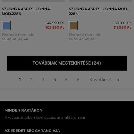
SZOKNYA ASPESI GONNA
SZOKNYA ASPESI GONNA MOD.
MOD.2286
2284
147 990 Ft
159 990 Ft
103 590 Ft
111 990 Ft
Elérhető méretek:
Elérhető méretek:
38
,
40
,
42
,
44
,
46
36
,
38
,
40
,
42
,
44
TOVÁBBIAK MEGTEKINTÉSE (24)
1
2
3
4
5
6
Következő
MINDEN RAKTÁRON
A webáruházban lévő összes áru raktáron van.
AZ EREDETISÉG GARANCIÁJA