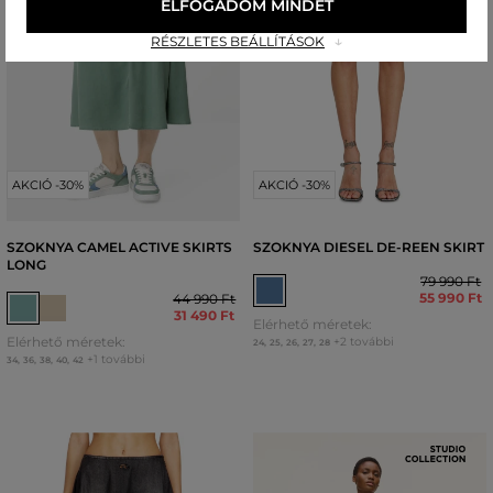
ELFOGADOM MINDET
RÉSZLETES BEÁLLÍTÁSOK
AKCIÓ -30%
AKCIÓ -30%
SZOKNYA CAMEL ACTIVE SKIRTS
SZOKNYA DIESEL DE-REEN SKIRT
LONG
79 990 Ft
55 990 Ft
44 990 Ft
31 490 Ft
Elérhető méretek:
Elérhető méretek:
+2 további
24
,
25
,
26
,
27
,
28
+1 további
34
,
36
,
38
,
40
,
42