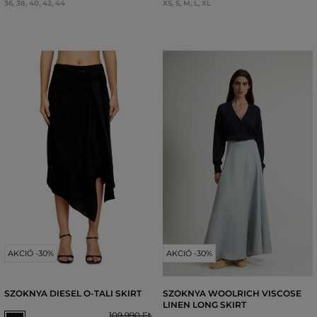
36
,
38
,
40
,
42
,
44
XS
,
S
,
M
,
L
,
XL
AKCIÓ -30%
AKCIÓ -30%
SZOKNYA DIESEL O-TALI SKIRT
SZOKNYA WOOLRICH VISCOSE
LINEN LONG SKIRT
109 990 Ft