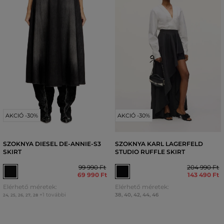
AKCIÓ -30%
AKCIÓ -30%
SZOKNYA DIESEL DE-ANNIE-S3
SZOKNYA KARL LAGERFELD
SKIRT
STUDIO RUFFLE SKIRT
99 990 Ft
204 990 Ft
69 990 Ft
143 490 Ft
Elérhető méretek:
Elérhető méretek:
+1 további
38
,
40
,
42
,
44
,
46
24
,
25
,
26
,
27
,
28