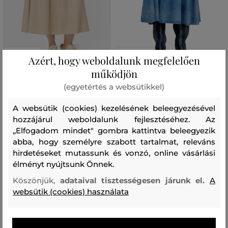
AKCIÓ -30%
AKCIÓ -30%
Azért, hogy weboldalunk megfelelően
működjön
SZOKNYA CAMEL ACTIVE SKIRTS
SZOKNYA DIESEL DE-ANNIE-S3
(egyetértés a websütikkel)
LONG
SKIRT
44 990 Ft
99 990 Ft
A websütik (cookies) kezelésének beleegyezésével
31 490 Ft
69 990 Ft
hozzájárul weboldalunk fejlesztéséhez. Az
Elérhető méretek:
Elérhető méretek:
„Elfogadom mindet" gombra kattintva beleegyezik
+1 további
+3 további
34
,
36
,
38
,
40
,
42
24
,
25
,
26
,
27
,
28
abba, hogy személyre szabott tartalmat, releváns
hirdetéseket mutassunk és vonzó, online vásárlási
élményt nyújtsunk Önnek.
Köszönjük,
adataival tisztességesen járunk el.
A
websütik (cookies) használata