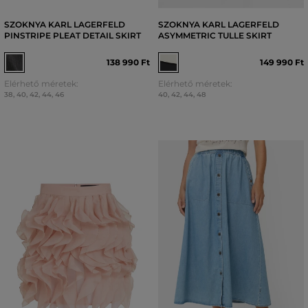
SZOKNYA KARL LAGERFELD
SZOKNYA KARL LAGERFELD
PINSTRIPE PLEAT DETAIL SKIRT
ASYMMETRIC TULLE SKIRT
138 990 Ft
149 990 Ft
Elérhető méretek:
Elérhető méretek:
38
,
40
,
42
,
44
,
46
40
,
42
,
44
,
48