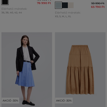
76 990 Ft
93 990 Ft
65 790 Ft
Elérhető méretek:
Elérhető méretek:
36
,
38
,
40
,
42
,
44
XS
,
S
,
M
,
L
,
XL
AKCIÓ -30%
AKCIÓ -30%