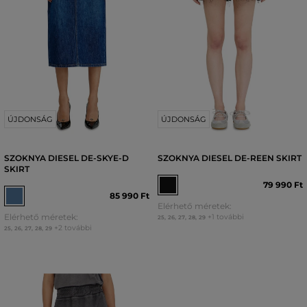
ÚJDONSÁG
ÚJDONSÁG
SZOKNYA DIESEL DE-SKYE-D
SZOKNYA DIESEL DE-REEN SKIRT
SKIRT
79 990 Ft
85 990 Ft
Elérhető méretek:
Elérhető méretek:
+1 további
25
,
26
,
27
,
28
,
29
+2 további
25
,
26
,
27
,
28
,
29