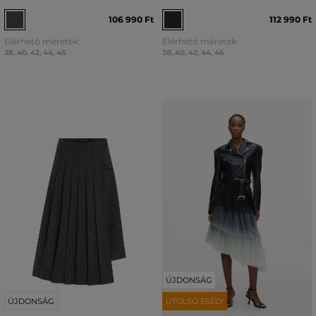
106 990 Ft
112 990 Ft
Elérhető méretek:
Elérhető méretek:
38
,
40
,
42
,
44
,
46
38
,
40
,
42
,
44
,
46
ÚJDONSÁG
ÚJDONSÁG
UTOLSÓ ESÉLY