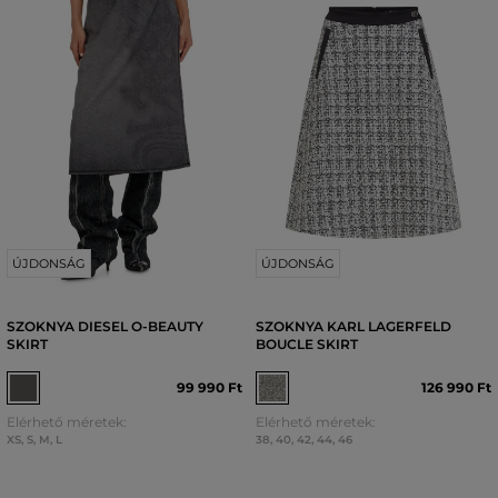
ÚJDONSÁG
ÚJDONSÁG
SZOKNYA DIESEL O-BEAUTY
SZOKNYA KARL LAGERFELD
SKIRT
BOUCLE SKIRT
99 990 Ft
126 990 Ft
Elérhető méretek:
Elérhető méretek:
XS
,
S
,
M
,
L
38
,
40
,
42
,
44
,
46