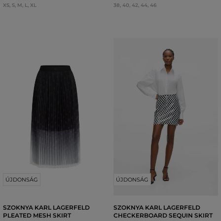
XS
,
S
,
M
,
L
,
XL
38
,
40
,
42
,
44
,
46
ÚJDONSÁG
ÚJDONSÁG
SZOKNYA KARL LAGERFELD
SZOKNYA KARL LAGERFELD
PLEATED MESH SKIRT
CHECKERBOARD SEQUIN SKIRT