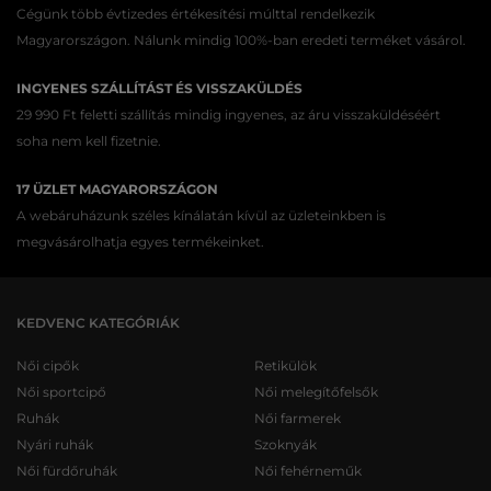
Cégünk több évtizedes értékesítési múlttal rendelkezik
Magyarországon. Nálunk mindig 100%-ban eredeti terméket vásárol.
INGYENES SZÁLLÍTÁST ÉS VISSZAKÜLDÉS
29 990 Ft feletti szállítás mindig ingyenes, az áru visszaküldéséért
soha nem kell fizetnie.
17 ÜZLET MAGYARORSZÁGON
A webáruházunk széles kínálatán kívül az üzleteinkben is
megvásárolhatja egyes termékeinket.
KEDVENC KATEGÓRIÁK
Női cipők
Retikülök
Női sportcipő
Női melegítőfelsők
Ruhák
Női farmerek
Nyári ruhák
Szoknyák
Női fürdőruhák
Női fehérneműk