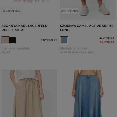
ÚJDONSÁG
AKCIÓ -30%
SZOKNYA KARL LAGERFELD
SZOKNYA CAMEL ACTIVE SKIRTS
RUFFLE SKIRT
LONG
48 990 Ft
112 990 Ft
34 290 Ft
Elérhető méretek:
Elérhető méretek:
40
,
42
+2 további
34
,
36
,
38
,
40
,
42