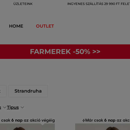
ÜZLETEINK
INGYENES SZÁLLÍTÁS 29 990 FT FELE
HOME
OUTLET
FARMEREK -50% >>
t
Strandruha
s
Tipus
6 nap
6 nap
 csak
az akció végéig
Már csak
az akc