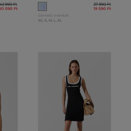
42 990 Ft
27 990 Ft
30 090 Ft
19 590 Ft
Elérhető méretek:
XS
,
S
,
M
,
L
,
XL