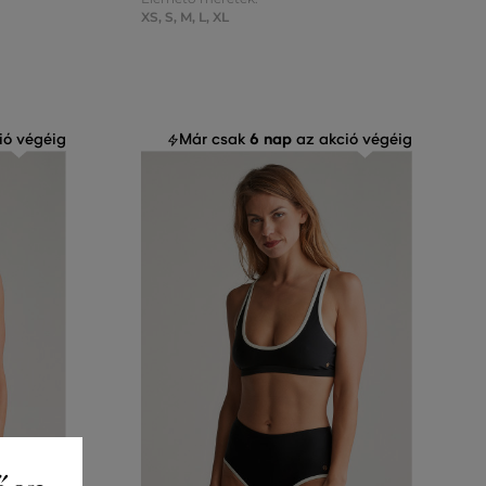
XS
,
S
,
M
,
L
,
XL
6 nap
ió végéig
Már csak
az akció végéig