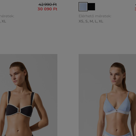
42 990 Ft
30 090 Ft
méretek:
Elérhető méretek:
,
XL
XS
,
S
,
M
,
L
,
XL