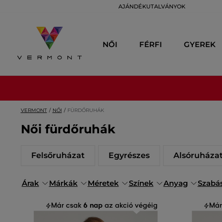
AJÁNDÉKUTALVÁNYOK
NŐI
FÉRFI
GYEREK
VERMONT
NŐI
FÜRDŐRUHÁK
Női fürdőruhák
Felsőruházat
Egyrészes
Alsóruháza
Árak
Márkák
Méretek
Színek
Anyag
Szabá
6 nap
Már csak
az akció végéig
Már