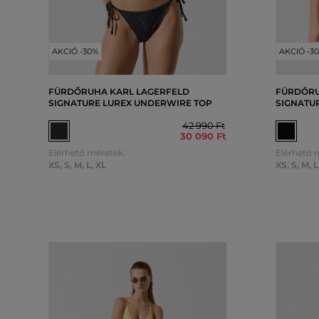
AKCIÓ -30%
AKCIÓ -3
FÜRDŐRUHA KARL LAGERFELD
FÜRDŐRU
SIGNATURE LUREX UNDERWIRE TOP
SIGNATUR
42 990 Ft
30 090 Ft
Elérhető méretek:
Elérhető 
XS
,
S
,
M
,
L
,
XL
XS
,
S
,
M
,
L