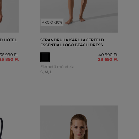
AKCIÓ -30%
D HOTEL
STRANDRUHA KARL LAGERFELD
ESSENTIAL LOGO BEACH DRESS
36 990 Ft
40 990 Ft
25 890 Ft
28 690 Ft
Elérhető méretek:
S
,
M
,
L