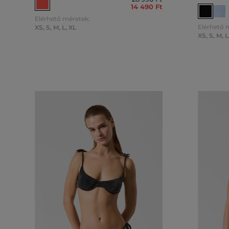
14 490 Ft
Elérhető méretek:
Elérhető 
XS
,
S
,
M
,
L
,
XL
XS
,
S
,
M
,
L