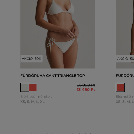
AKCIÓ -50%
AKCIÓ -5
FÜRDŐRUHA GANT TRIANGLE TOP
FÜRDŐRU
26 990 Ft
13 490 Ft
Elérhető méretek:
Elérhető 
XS
,
S
,
M
,
L
,
XL
XS
,
S
,
M
,
L