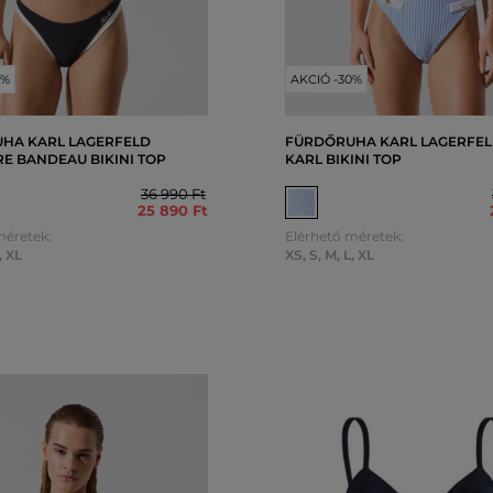
0%
AKCIÓ -30%
HA KARL LAGERFELD
FÜRDŐRUHA KARL LAGERFEL
E BANDEAU BIKINI TOP
KARL BIKINI TOP
36 990 Ft
25 890 Ft
méretek:
Elérhető méretek:
,
XL
XS
,
S
,
M
,
L
,
XL