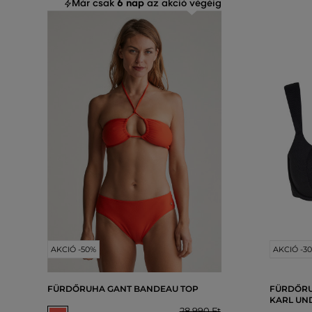
6 nap
Már csak
az akció végéig
AKCIÓ -50%
AKCIÓ -3
FÜRDŐRUHA GANT BANDEAU TOP
FÜRDŐRU
KARL UN
28 990 Ft