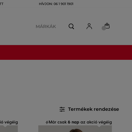
TT
HÍVJON: 06 1 901 1901
MÁRKÁK
Termékek rendezése
6 nap
ió végéig
Már csak
az akció végéig