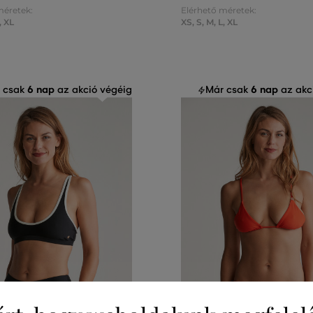
méretek:
Elérhető méretek:
,
XL
XS
,
S
,
M
,
L
,
XL
6 nap
6 nap
 csak
az akció végéig
Már csak
az akc