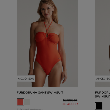
AKCIÓ -50%
AKCIÓ -5
FÜRDŐRUHA GANT SWIMSUIT
FÜRDŐRU
SWIMSUI
52 990 Ft
26 490 Ft
Elérhető méretek: