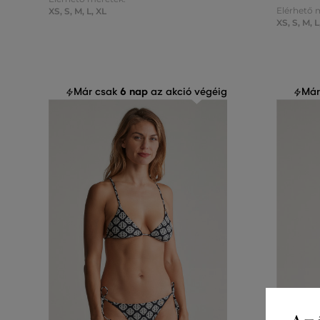
Elérhető 
XS
,
S
,
M
,
L
,
XL
XS
,
S
,
M
,
L
6 nap
Már csak
az akció végéig
Már