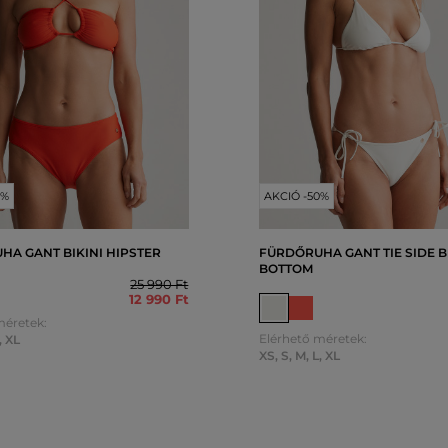
0%
AKCIÓ -50%
HA GANT BIKINI HIPSTER
FÜRDŐRUHA GANT TIE SIDE B
BOTTOM
25 990 Ft
12 990 Ft
méretek:
Elérhető méretek:
,
XL
XS
,
S
,
M
,
L
,
XL