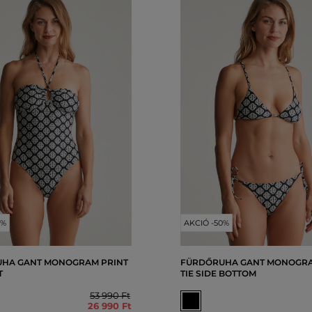
0%
AKCIÓ -50%
HA GANT MONOGRAM PRINT
FÜRDŐRUHA GANT MONOGRA
T
TIE SIDE BOTTOM
53 990 Ft
26 990 Ft