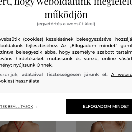
ért, hogy weboldalunk megfelel
működjön
0%
AKCIÓ -50%
(egyetértés a websütikkel)
HA GANT HIGH WAIST BIKINI
FÜRDŐRUHA GANT TIE SIDE B
BOTTOM
websütik (cookies) kezelésének beleegyezésével hozzájá
26 990 Ft
13 490 Ft
boldalunk fejlesztéséhez. Az „Elfogadom mindet" gom
ttintva beleegyezik abba, hogy személyre szabott tartalm
méretek:
Elérhető méretek:
XS
,
S
,
M
,
L
,
XL
leváns hirdetéseket mutassunk és vonzó, online vásárl
ményt nyújtsunk Önnek.
szönjük,
adataival tisztességesen járunk el.
A websü
ookies) használata
6 nap
6 nap
 csak
az akció végéig
Már csak
az akc
ELFOGADOM MINDET
TES BEÁLLÍTÁSOK