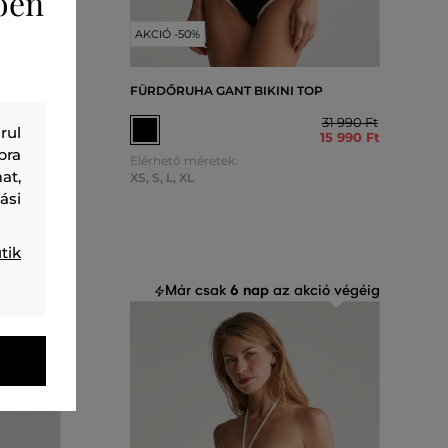
ően
AKCIÓ -50%
IKINI
FÜRDŐRUHA GANT BIKINI TOP
31 990 Ft
rul
15 990 Ft
25 990 Ft
12 990 Ft
bra
Elérhető méretek:
at,
XS
,
S
,
L
,
XL
ási
tik
6 nap
ió végéig
Már csak
az akció végéig