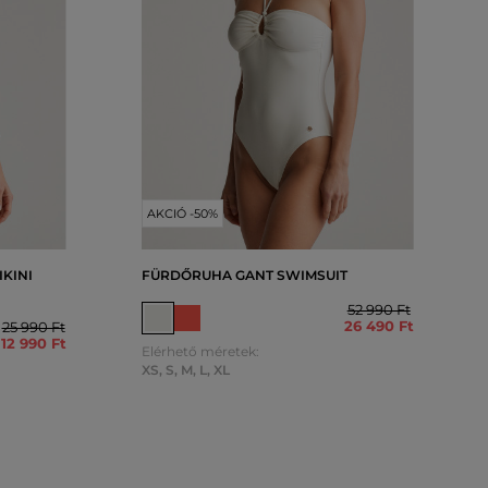
AKCIÓ -50%
IKINI
FÜRDŐRUHA GANT SWIMSUIT
52 990 Ft
26 490 Ft
25 990 Ft
12 990 Ft
Elérhető méretek:
XS
,
S
,
M
,
L
,
XL