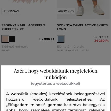
ÚJDONSÁG
AKCIÓ -30%
SZOKNYA KARL LAGERFELD
SZOKNYA CAMEL ACTIVE SKIRTS
RUFFLE SKIRT
LONG
48 990 Ft
112 990 Ft
34 290 Ft
Elérhető méretek:
Elérhető méretek:
40
,
42
+2 további
34
,
36
,
38
,
40
,
42
Azért, hogy weboldalunk megfelelően
működjön
(egyetértés a websütikkel)
A websütik (cookies) kezelésének beleegyezésével
hozzájárul weboldalunk fejlesztéséhez. Az
„Elfogadom mindet" gombra kattintva beleegyezik
abba, hogy személyre szabott tartalmat, releváns