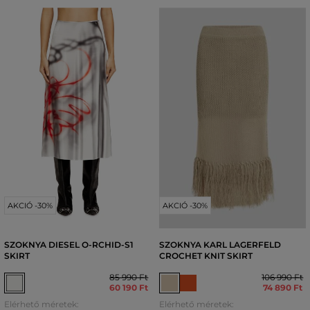
AKCIÓ -30%
AKCIÓ -30%
SZOKNYA DIESEL O-RCHID-S1
SZOKNYA KARL LAGERFELD
SKIRT
CROCHET KNIT SKIRT
85 990 Ft
106 990 Ft
60 190 Ft
74 890 Ft
Elérhető méretek:
Elérhető méretek: