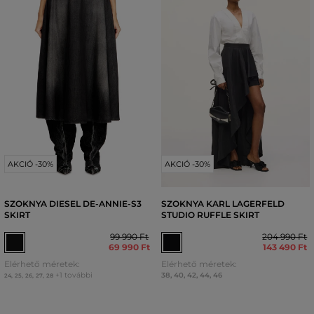
AKCIÓ -30%
AKCIÓ -30%
SZOKNYA DIESEL DE-ANNIE-S3
SZOKNYA KARL LAGERFELD
SKIRT
STUDIO RUFFLE SKIRT
99 990 Ft
204 990 Ft
69 990 Ft
143 490 Ft
Elérhető méretek:
Elérhető méretek:
+1 további
38
,
40
,
42
,
44
,
46
24
,
25
,
26
,
27
,
28