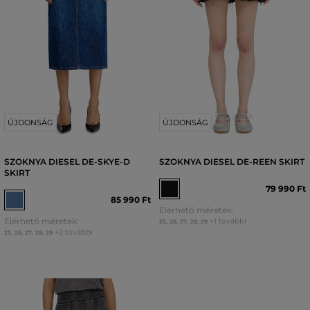
ÚJDONSÁG
ÚJDONSÁG
SZOKNYA DIESEL DE-SKYE-D
SZOKNYA DIESEL DE-REEN SKIRT
SKIRT
79 990 Ft
85 990 Ft
Elérhető méretek:
Elérhető méretek:
+1 további
25
,
26
,
27
,
28
,
29
+2 további
25
,
26
,
27
,
28
,
29