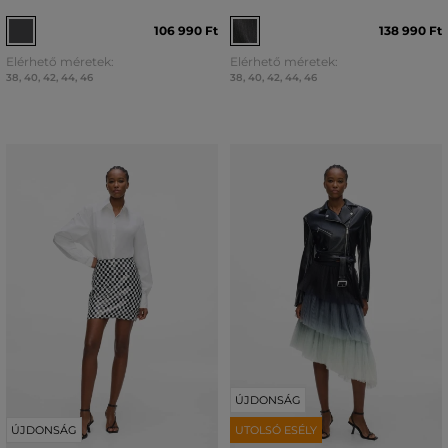
106 990 Ft
138 990 Ft
Elérhető méretek:
Elérhető méretek:
38
,
40
,
42
,
44
,
46
38
,
40
,
42
,
44
,
46
ÚJDONSÁG
ÚJDONSÁG
UTOLSÓ ESÉLY