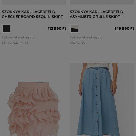
SZOKNYA KARL LAGERFELD
SZOKNYA KARL LAGERFELD
CHECKERBOARD SEQUIN SKIRT
ASYMMETRIC TULLE SKIRT
112 990 Ft
149 990 Ft
Elérhető méretek:
Elérhető méretek:
38
,
40
,
42
,
44
,
46
40
,
42
,
44