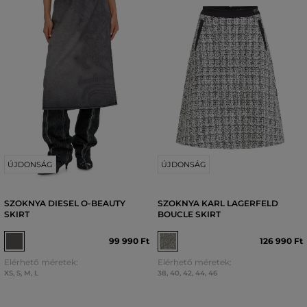
ÚJDONSÁG
ÚJDONSÁG
SZOKNYA DIESEL O-BEAUTY
SZOKNYA KARL LAGERFELD
SKIRT
BOUCLE SKIRT
99 990 Ft
126 990 Ft
Elérhető méretek:
Elérhető méretek:
XS
,
S
,
M
,
L
38
,
40
,
42
,
44
,
46