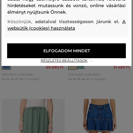
hirdetéseket mutassunk és vonzó, online vásárlási
élményt nyújtsunk Önnek.
Köszönjük,
adataival tisztességesen járunk el.
A
websütik (cookies) használata
AKCIÓ -30%
AKCIÓ -30%
SZOKNYA DIESEL DE-ANNIE-S3
SZOKNYA CAMEL ACTIVE SKIRTS
ELFOGADOM MINDET
SKIRT
LONG
RÉSZLETES BEÁLLÍTÁSOK
99 990 Ft
44 990 Ft
69 990 Ft
31 490 Ft
Elérhető méretek:
Elérhető méretek:
+3 további
+1 további
24
,
25
,
26
,
27
,
28
34
,
36
,
38
,
40
,
42