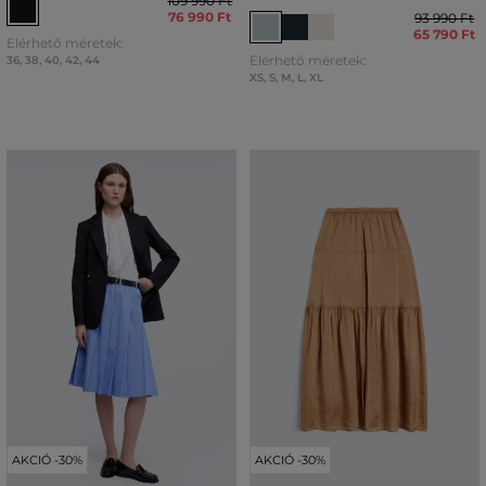
109 990 Ft
76 990 Ft
93 990 Ft
65 790 Ft
Elérhető méretek:
Elérhető méretek:
36
,
38
,
40
,
42
,
44
XS
,
S
,
M
,
L
,
XL
AKCIÓ -30%
AKCIÓ -30%