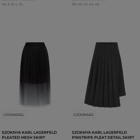
XS
,
S
,
M
,
L
,
XL
38
,
40
,
42
,
44
,
46
ÚJDONSÁG
ÚJDONSÁG
SZOKNYA KARL LAGERFELD
SZOKNYA KARL LAGERFELD
PLEATED MESH SKIRT
PINSTRIPE PLEAT DETAIL SKIRT