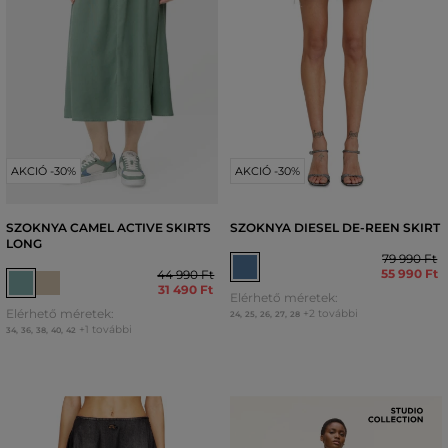
AKCIÓ -30%
AKCIÓ -30%
SZOKNYA CAMEL ACTIVE SKIRTS
SZOKNYA DIESEL DE-REEN SKIRT
LONG
79 990 Ft
55 990 Ft
44 990 Ft
31 490 Ft
Elérhető méretek:
Elérhető méretek:
+2 további
24
,
25
,
26
,
27
,
28
+1 további
34
,
36
,
38
,
40
,
42