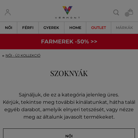
NŐI
FÉRFI
GYEREK
HOME
OUTLET
MÁRKÁK
FARMEREK -50% >>
NŐI - ÚJ KOLLEKCIÓ
SZOKNYÁK
Sajnáljuk, de ez a kategória jelenleg üres.
Kérjük, tekintse meg további kínálatunkat, hátha talál
egyéb darabot, amelyik elnyeri tetszését, vagy nézze
meg az általunk javasolt termékeket.
NŐI