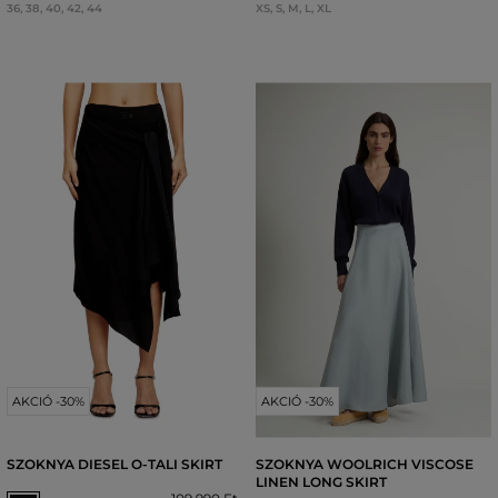
36
,
38
,
40
,
42
,
44
XS
,
S
,
M
,
L
,
XL
AKCIÓ -30%
AKCIÓ -30%
SZOKNYA DIESEL O-TALI SKIRT
SZOKNYA WOOLRICH VISCOSE
LINEN LONG SKIRT