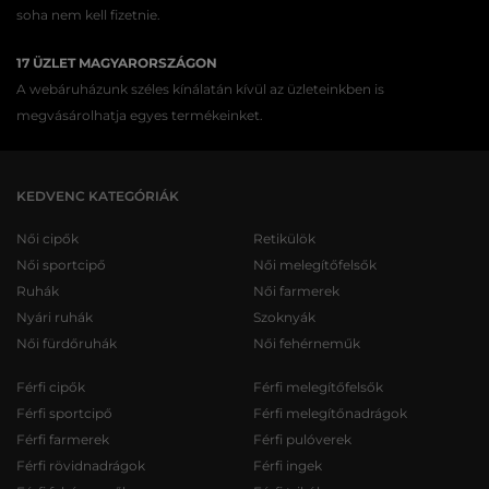
soha nem kell fizetnie.
17 ÜZLET MAGYARORSZÁGON
A webáruházunk széles kínálatán kívül az üzleteinkben is
megvásárolhatja egyes termékeinket.
KEDVENC KATEGÓRIÁK
Női cipők
Retikülök
Női sportcipő
Női melegítőfelsők
Ruhák
Női farmerek
Nyári ruhák
Szoknyák
Női fürdőruhák
Női fehérneműk
Férfi cipők
Férfi melegítőfelsők
Férfi sportcipő
Férfi melegítőnadrágok
Férfi farmerek
Férfi pulóverek
Férfi rövidnadrágok
Férfi ingek