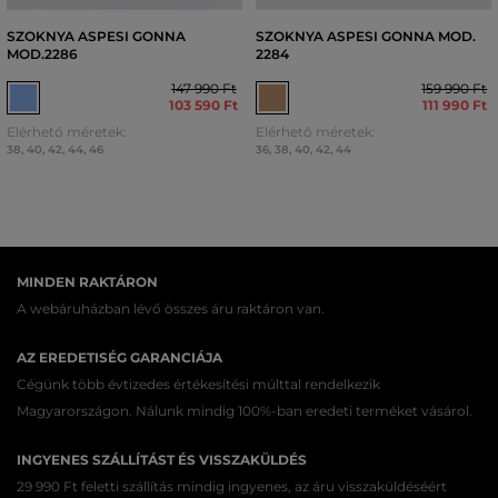
SZOKNYA ASPESI GONNA
SZOKNYA ASPESI GONNA MOD.
MOD.2286
2284
147 990 Ft
159 990 Ft
103 590 Ft
111 990 Ft
Elérhető méretek:
Elérhető méretek:
38
,
40
,
42
,
44
,
46
36
,
38
,
40
,
42
,
44
MINDEN RAKTÁRON
A webáruházban lévő összes áru raktáron van.
AZ EREDETISÉG GARANCIÁJA
Cégünk több évtizedes értékesítési múlttal rendelkezik
Magyarországon. Nálunk mindig 100%-ban eredeti terméket vásárol.
INGYENES SZÁLLÍTÁST ÉS VISSZAKÜLDÉS
29 990 Ft feletti szállítás mindig ingyenes, az áru visszaküldéséért