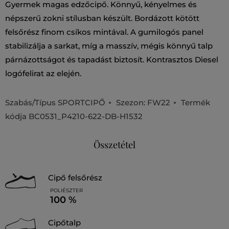
Gyermek magas edzőcipő. Könnyű, kényelmes és
népszerű zokni stílusban készült. Bordázott kötött
felsőrész finom csíkos mintával. A gumilogós panel
stabilizálja a sarkat, míg a masszív, mégis könnyű talp
párnázottságot és tapadást biztosít. Kontrasztos Diesel
logófelirat az elején.
Szabás/Típus
SPORTCIPŐ
Szezon: FW22
Termék
kódja
BC0531_P4210-622-DB-H1532
Összetétel
cipő felsőrész
POLIÉSZTER
100 %
cipőtalp