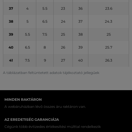
37
4
5.5
23
36
23.6
38
5
6.5
24
37
24.3
39
5.5
7.5
25
38
25
40
6.5
8
26
39
25.7
41
7.5
9
27
40
26.3
A táblázatban feltüntetett adatok tájékoztató jellegűek
MINDEN RAKTÁRON
A webáruházban lévő összes áru raktáron van.
AZ EREDETISÉG GARANCIÁJA
Cégünk több évtizedes értékesítési múlttal rendelkezik