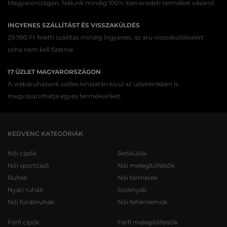
Magyarországon. Nálunk mindig 100%-ban eredeti terméket vásárol.
INGYENES SZÁLLÍTÁST ÉS VISSZAKÜLDÉS
29 990 Ft feletti szállítás mindig ingyenes, az áru visszaküldéséért
soha nem kell fizetnie.
17 ÜZLET MAGYARORSZÁGON
A webáruházunk széles kínálatán kívül az üzleteinkben is
megvásárolhatja egyes termékeinket.
KEDVENC KATEGÓRIÁK
Női cipők
Retikülök
Női sportcipő
Női melegítőfelsők
Ruhák
Női farmerek
Nyári ruhák
Szoknyák
Női fürdőruhák
Női fehérneműk
Férfi cipők
Férfi melegítőfelsők