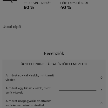
ETILÉN-VINIL-ACETÁT
HŐRE LÁGYULÓ GUMI
60 %
40 %
Utcai cipő
Recenziók
ÜGYFELEINKNEK ÁLTAL ÉRTÉKELT MÉRETEK
A méret sokkal kisebb, mint amit
0
viselek
A méret egy kicsit kisebb, mint
1
amit viselek
A méret megegyezik az általam
0
szokásosan viselt mérettel