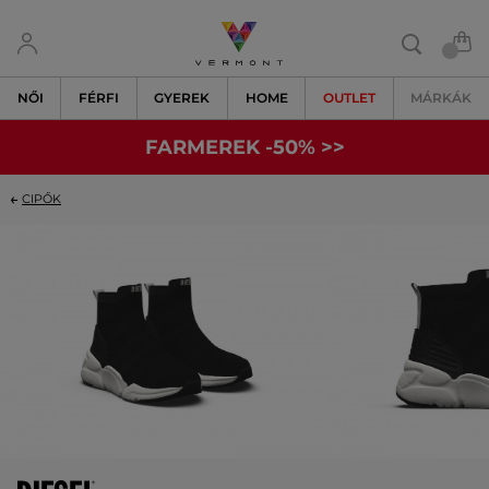
NŐI
FÉRFI
GYEREK
HOME
OUTLET
MÁRKÁK
FARMEREK -50% >>
CIPŐK