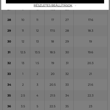
RÉSZLETES BEÁLLÍTÁSOK
27
9
10
16.5
26
17
28
10
11
17
27
17.6
29
11
12
17.5
28
18.3
30
12
13
18
29
19
31
12.5
13.5
18.5
30
19.6
32
13
1.5
19
31
20.3
33
1
2
20
32
21
34
2
3
20.5
33
21.6
35
2.5
4
21.5
34
22.3
36
3.5
5
22.5
35
23