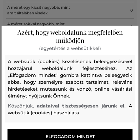
A méret egy kicsit nagyobb, mint
0
amit általában viselek
A méret sokkal nagyobb, mint
0
amit viselek
Azért, hogy weboldalunk megfelelően
működjön
(egyetértés a websütikkel)
Szín
Méret:
Hogy áll?: A méret egy kicsit kisebb, mint
A websütik (cookies) kezelésének beleegyezésével
32
amit viselek
hozzájárul weboldalunk fejlesztéséhez. Az
Anita M.
„Elfogadom mindet" gombra kattintva beleegyezik
abba, hogy személyre szabott tartalmat, releváns
hirdetéseket mutassunk és vonzó, online vásárlási
Gyerekcipő méret táblázat
élményt nyújtsunk Önnek.
Köszönjük,
adataival tisztességesen járunk el.
A
websütik (cookies) használata
EU
UK
US
JP
IT
HOSSZ (cm)
ELFOGADOM MINDET
26
8.5
9.5
16
25
16.3