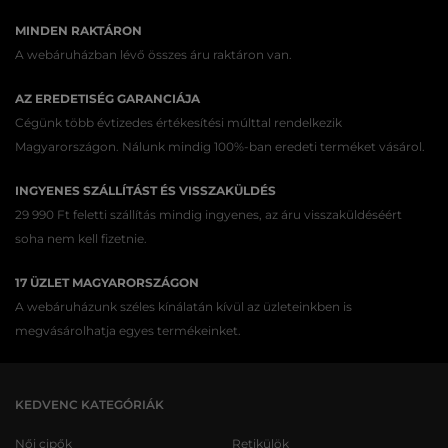
MINDEN RAKTÁRON
A webáruházban lévő összes áru raktáron van.
AZ EREDETISÉG GARANCIÁJA
Cégünk több évtizedes értékesítési múlttal rendelkezik
Magyarországon. Nálunk mindig 100%-ban eredeti terméket vásárol.
INGYENES SZÁLLÍTÁST ÉS VISSZAKÜLDÉS
29 990 Ft feletti szállítás mindig ingyenes, az áru visszaküldéséért
soha nem kell fizetnie.
17 ÜZLET MAGYARORSZÁGON
A webáruházunk széles kínálatán kívül az üzleteinkben is
megvásárolhatja egyes termékeinket.
KEDVENC KATEGÓRIÁK
Női cipők
Retikülök