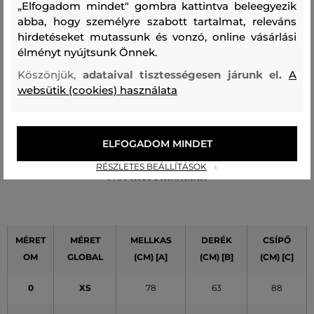
„Elfogadom mindet" gombra kattintva beleegyezik
amit viselek
abba, hogy személyre szabott tartalmat, releváns
A méret megegyezik az általam
hirdetéseket mutassunk és vonzó, online vásárlási
1
szokásosan viselt mérettel
élményt nyújtsunk Önnek.
A méret egy kicsit nagyobb, mint
0
Köszönjük,
adataival tisztességesen járunk el.
A
amit általában viselek
websütik (cookies) használata
A méret sokkal nagyobb, mint
0
amit viselek
ELFOGADOM MINDET
RÉSZLETES BEÁLLÍTÁSOK
Női mérettáblázat
MÉRET
MÉRET
MELLKAS
DERÉK
CSÍPŐ
OM
GLOBAL
(CM) [A]
(CM) [B]
(CM) [C]
0
XS
78
63
88