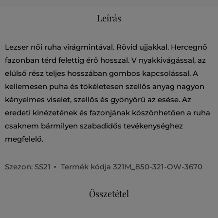
Leírás
Lezser női ruha virágmintával. Rövid ujjakkal. Hercegnő
fazonban térd felettig érő hosszal. V nyakkivágással, az
elülső rész teljes hosszában gombos kapcsolással. A
kellemesen puha és tökéletesen szellős anyag nagyon
kényelmes viselet, szellős és gyönyörű az esése. Az
eredeti kinézetének és fazonjának köszönhetően a ruha
csaknem bármilyen szabadidős tevékenységhez
megfelelő.
Szezon: SS21
Termék kódja
321M_850-321-OW-3670
Összetétel