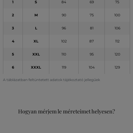
1
S
84
69
75
2
M
90
75
100
3
L
96
81
106
4
XL
102
87
112
5
XXL
110
95
120
6
XXXL
119
104
129
A táblázatban feltüntetett adatok tájékoztató jellegűek
Hogyan mérjem le méreteimet helyesen?