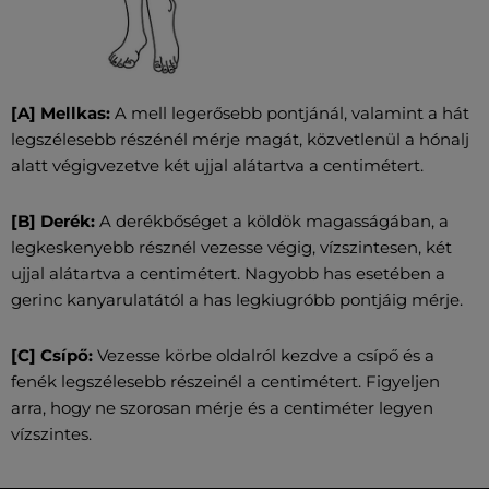
[A] Mellkas:
A mell legerősebb pontjánál, valamint a hát
legszélesebb részénél mérje magát, közvetlenül a hónalj
alatt végigvezetve két ujjal alátartva a centimétert.
[B] Derék:
A derékbőséget a köldök magasságában, a
legkeskenyebb résznél vezesse végig, vízszintesen, két
ujjal alátartva a centimétert. Nagyobb has esetében a
gerinc kanyarulatától a has legkiugróbb pontjáig mérje.
[C] Csípő:
Vezesse körbe oldalról kezdve a csípő és a
fenék legszélesebb részeinél a centimétert. Figyeljen
arra, hogy ne szorosan mérje és a centiméter legyen
vízszintes.