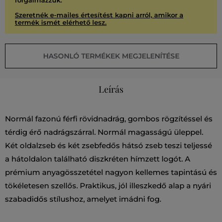
forgalmazzuk.
Szeretnék e-mailes értesítést kapni arról, amikor a
termék ismét elérhető lesz.
HASONLÓ TERMÉKEK MEGJELENÍTÉSE
Leírás
Normál fazonú férfi rövidnadrág, gombos rögzítéssel és
térdig érő nadrágszárral. Normál magasságú üleppel.
Két oldalzseb és két zsebfedős hátsó zseb teszi teljessé
a hátoldalon található diszkréten hímzett logót. A
prémium anyagösszetétel nagyon kellemes tapintású és
tökéletesen szellős. Praktikus, jól illeszkedő alap a nyári
szabadidős stílushoz, amelyet imádni fog.