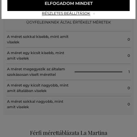
ELFOGADOM MINDET
Recenziók
RÉSZLETES BEÁLLÍTÁSOK
ÜGYFELEINKNEK ÁLTAL ÉRTÉKELT MÉRETEK
A méret sokkal kisebb, mint amit
0
viselek
A méret egy kicsit kisebb, mint
0
amit viselek
A méret megegyezik az általam
1
szokásosan viselt mérettel
A méret egy kicsit nagyobb, mint
0
amit általában viselek
A méret sokkal nagyobb, mint
0
amit viselek
Férfi mérettáblázata La Martina