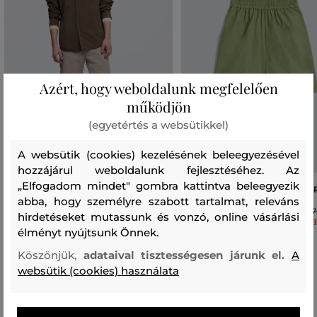
Azért, hogy weboldalunk megfelelően
működjön
(egyetértés a websütikkel)
A websütik (cookies) kezelésének beleegyezésével
hozzájárul weboldalunk fejlesztéséhez. Az
„Elfogadom mindet" gombra kattintva beleegyezik
RÖVIDNADRÁG ASPESI BERMUDA
RÖVIDNADRÁG ASPESI MOD. 
abba, hogy személyre szabott tartalmat, releváns
REGOLARE
97
hirdetéseket mutassunk és vonzó, online vásárlási
68
79 990 Ft
élményt nyújtsunk Önnek.
55 990 Ft
Elérhető méretek:
Elérhető méretek:
S
,
M
,
L
,
XL
Köszönjük,
adataival tisztességesen járunk el.
A
50
,
52
,
54
websütik (cookies) használata