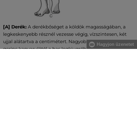
[A] Derék:
A derékbőséget a köldök magasságában, a
legkeskenyebb résznél vezesse végig, vízszintesen, két
ujjal alátartva a centimétert. Nagyobb has esetében a
Hagyjon üzenetet
gerinc kanyarulától a has legkiugróbb pontjáig mérje.
[B] Csípő:
Vezesse körbe oldalról kezdve a csípő és a
fenék legszélesebb részeinél a centimétert. Figyeljen
arra, hogy ne szorosan mérje és a centiméter legyen
vízszintes.
[C] Nadrághossz:
A comb belső felétől a talpig mérve
vezesse a centimétert.
MINDEN RAKTÁRON