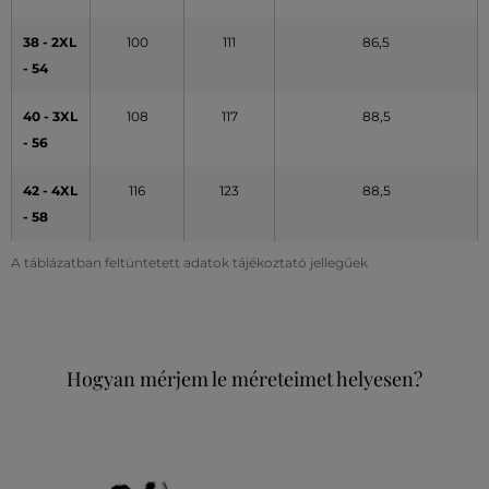
38 - 2XL
100
111
86,5
- 54
40 - 3XL
108
117
88,5
- 56
42 - 4XL
116
123
88,5
- 58
A táblázatban feltüntetett adatok tájékoztató jellegűek
Hogyan mérjem le méreteimet helyesen?