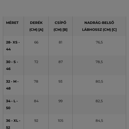
MÉRET
DERÉK
CSÍPŐ
NADRÁG-BELSŐ
(CM) [A]
(CM) [B]
LÁBHOSSZ (CM) [C]
28- XS -
66
81
76,5
44
30 - S -
72
87
78,5
46
32 - M -
78
93
80,5
48
34 - L -
84
99
82,5
50
36 - XL -
92
105
84,5
52