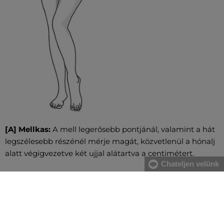
[A] Mellkas:
A mell legerősebb pontjánál, valamint a hát
legszélesebb részénél mérje magát, közvetlenül a hónalj
alatt végigvezetve két ujjal alátartva a centimétert.
Chateljen velünk
[B] Derék:
A derékbőséget a köldök magasságában, a
legkeskenyebb résznél vezesse végig, vízszintesen, két
ujjal alátartva a centimétert. Nagyobb has esetében a
gerinc kanyarulatától a has legkiugróbb pontjáig mérje.