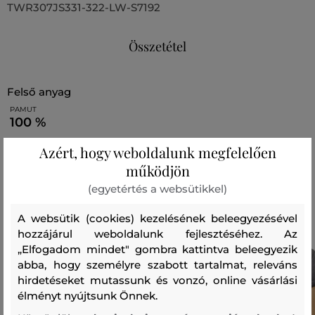
TWR307JS331-322-LW-S7192
Összetétel
felső anyag
PAMUT
100 %
Azért, hogy weboldalunk megfelelően
működjön
Ajánlott termékek
(egyetértés a websütikkel)
A websütik (cookies) kezelésének beleegyezésével
hozzájárul weboldalunk fejlesztéséhez. Az
„Elfogadom mindet" gombra kattintva beleegyezik
abba, hogy személyre szabott tartalmat, releváns
hirdetéseket mutassunk és vonzó, online vásárlási
élményt nyújtsunk Önnek.