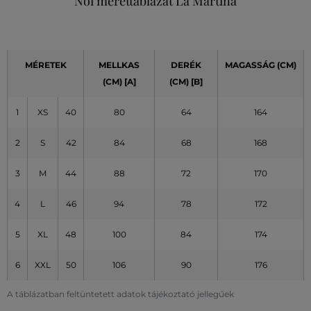
Női mérettáblázat La Martina
MÉRETEK
MELLKAS
DERÉK
MAGASSÁG (CM)
(CM)
[A]
(CM)
[B]
1
XS
40
80
64
164
2
S
42
84
68
168
3
M
44
88
72
170
4
L
46
94
78
172
5
XL
48
100
84
174
6
XXL
50
106
90
176
A táblázatban feltüntetett adatok tájékoztató jellegűek