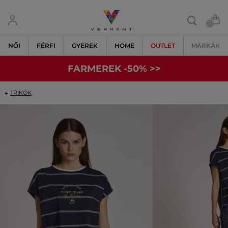
NŐI
FÉRFI
GYEREK
HOME
OUTLET
MÁRKÁK
FARMEREK -50% >>
TRIKÓK