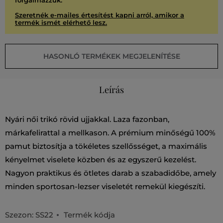
forgalmazzuk.
Szeretnék e-mailes értesítést kapni arról, amikor a
termék ismét elérhető lesz.
HASONLÓ TERMÉKEK MEGJELENÍTÉSE
Leírás
Nyári női trikó rövid ujjakkal. Laza fazonban,
márkafelirattal a mellkason. A prémium minőségű 100%
pamut biztosítja a tökéletes szellősséget, a maximális
kényelmet viselete közben és az egyszerű kezelést.
Nagyon praktikus és ötletes darab a szabadidőbe, amely
minden sportosan-lezser viseletét remekül kiegészíti.
Szezon: SS22
Termék kódja