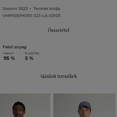
Szezon: SS23
Termék kódja
VMP005PK001-323-LA-03105
Összetétel
felső anyag
PAMUT
ELASZTÁN
95 %
5 %
Ajánlott termékek