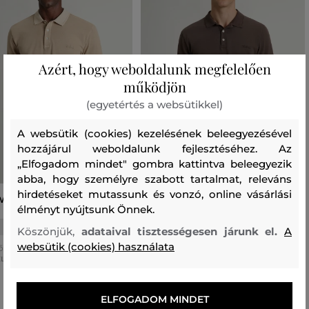
Azért, hogy weboldalunk megfelelően
működjön
(egyetértés a websütikkel)
A websütik (cookies) kezelésének beleegyezésével
hozzájárul weboldalunk fejlesztéséhez. Az
„Elfogadom mindet" gombra kattintva beleegyezik
abba, hogy személyre szabott tartalmat, releváns
hirdetéseket mutassunk és vonzó, online vásárlási
WOOLRICH MACKINACK POLO
PÓLÓ WOOLRICH MACKINACK POLO
élményt nyújtsunk Önnek.
40 990 Ft
40 990 Ft
+6
+6
Köszönjük,
adataival tisztességesen járunk el.
A
28 690 Ft
28 690 Ft
websütik (cookies) használata
ő méretek:
Elérhető méretek:
XL
XXL
ELFOGADOM MINDET