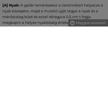
[A] Nyak:
A gallér lemérésekor a centimétert helyezze a
nyak közepére, majd a mutató ujját tegye a nyak és a
mérőszalag közé és ezzel ráhagyva 0,5 cm-t fogja
megkapni a helyes nyakbőség értéket.
Hagyjon üzenetet
[A] Mellkas:
A mell legerősebb pontjánál, valamint a hát
legszélesebb részénél mérje magát, közvetlenül a hónalj
alatt végigvezetve két ujjal alátartva a centimétert.
[B] Derék:
A derékbőséget a köldök magasságában, a
legkeskenyebb résznél vezesse végig, vízszintesen, két
ujjal alátartva a centimétert. Nagyobb has esetében a
gerinc kanyarulatától a has legkiugróbb pontjáig mérje.
[C] Csípő:
Vezesse körbe oldalról kezdve a csípő és a
fenék legszélesebb részeinél a centimétert. Figyeljen
arra, hogy ne szorosan mérje és a centiméter legyen
vízszintes.