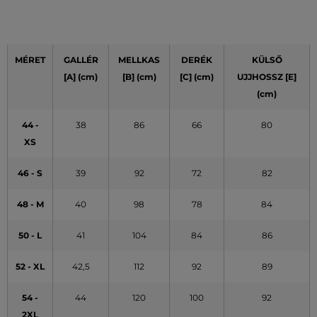
MÉRET
GALLÉR
MELLKAS
DERÉK
KÜLSŐ
[A]
(cm)
[B] (cm)
[C] (cm)
UJJHOSSZ [E]
(cm)
44 -
38
86
66
80
XS
46 - S
39
92
72
82
48 - M
40
98
78
84
50 - L
41
104
84
86
52 - XL
42,5
112
92
89
54 -
44
120
100
92
2XL