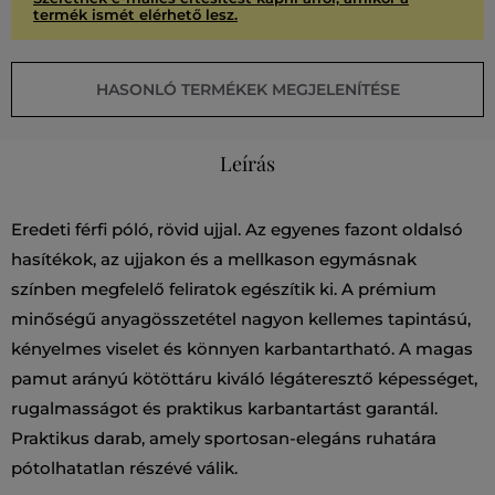
termék ismét elérhető lesz.
HASONLÓ TERMÉKEK MEGJELENÍTÉSE
Leírás
Eredeti férfi póló, rövid ujjal. Az egyenes fazont oldalsó
hasítékok, az ujjakon és a mellkason egymásnak
színben megfelelő feliratok egészítik ki. A prémium
minőségű anyagösszetétel nagyon kellemes tapintású,
kényelmes viselet és könnyen karbantartható. A magas
pamut arányú kötöttáru kiváló légáteresztő képességet,
rugalmasságot és praktikus karbantartást garantál.
Praktikus darab, amely sportosan-elegáns ruhatára
pótolhatatlan részévé válik.