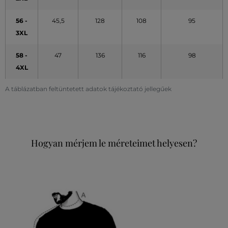
56 -
45,5
128
108
95
3XL
58 -
47
136
116
98
4XL
A táblázatban feltüntetett adatok tájékoztató jellegűek
Hogyan mérjem le méreteimet helyesen?