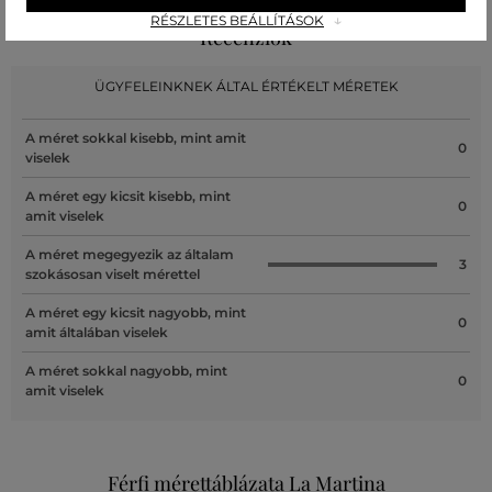
RÉSZLETES BEÁLLÍTÁSOK
Recenziók
ÜGYFELEINKNEK ÁLTAL ÉRTÉKELT MÉRETEK
A méret sokkal kisebb, mint amit
0
viselek
A méret egy kicsit kisebb, mint
0
amit viselek
A méret megegyezik az általam
3
szokásosan viselt mérettel
A méret egy kicsit nagyobb, mint
0
amit általában viselek
A méret sokkal nagyobb, mint
0
amit viselek
Férfi mérettáblázata La Martina