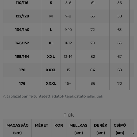
110/116
S
5-6
61
56
122/128
M
7-8
65
58
134/140
L
9-10
72
63
146/152
XL
11-12
78
65
158/164
XXL
13-14
82
67
170
XXXL
15
84
68
176
XXXL
16+
86
70
A táblázatban feltüntetett adatok tájékoztató jellegűek
Fiúk
MAGASSÁG
MÉRET
KOR
MELLKAS
DERÉK
CSÍPŐ
(cm)
(cm)
(cm)
(cm)
L