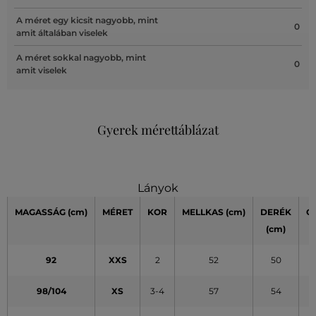
A méret egy kicsit nagyobb, mint
0
amit általában viselek
A méret sokkal nagyobb, mint
0
amit viselek
Gyerek mérettáblázat
Lányok
MAGASSÁG
(cm)
MÉRET
KOR
MELLKAS
(cm)
DERÉK
C
(cm)
(
92
XXS
2
52
50
98/104
XS
3-4
57
54