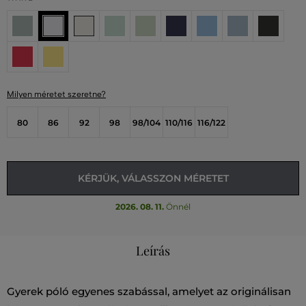
Milyen méretet szeretne?
80
86
92
98
98/104
110/116
116/122
KÉRJÜK, VÁLASSZON MÉRETET
2026. 08. 11.
Önnél
Leírás
Gyerek póló egyenes szabással, amelyet az originálisan