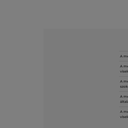
A mé
A mé
vise
A mé
szok
A mé
álta
A mé
vise