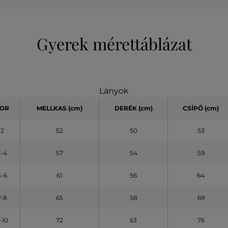
Gyerek mérettáblázat
Lányok
OR
MELLKAS
(cm)
DERÉK (cm)
CSÍPŐ (cm)
2
52
50
53
3-4
57
54
59
5-6
61
56
64
7-8
65
58
69
-10
72
63
76