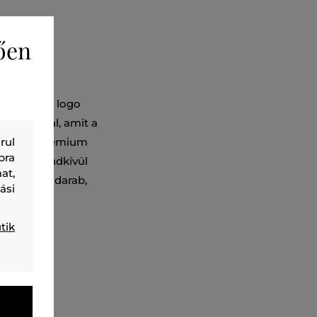
ően
mzett Gant logo
rövid ujjal, amit a
 100%-os prémium
rul
bra
et és a rendkívül
at,
 praktikus darab,
ási
tik