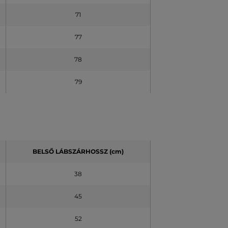
71
77
78
79
BELSŐ LÁBSZÁRHOSSZ (cm)
38
45
52