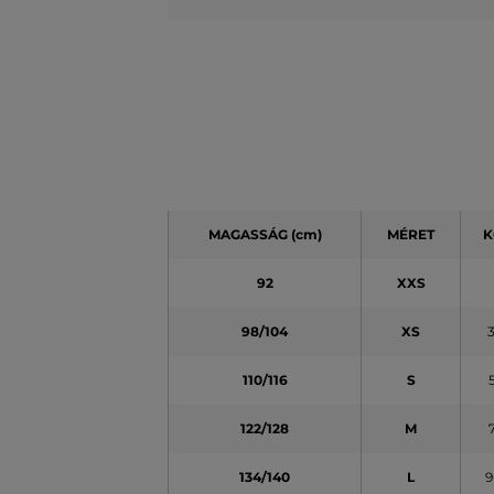
MAGASSÁG
(cm)
MÉRET
K
92
XXS
98/104
XS
110/116
S
122/128
M
134/140
L
9