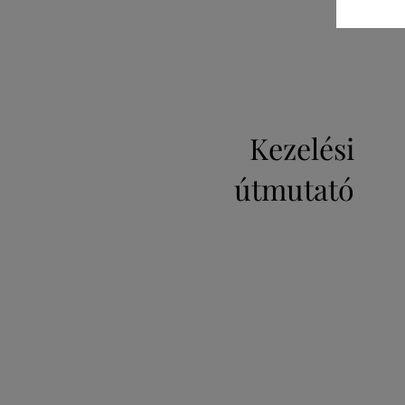
Kezelési
útmutató