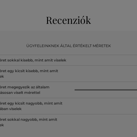
Recenziók
ÜGYFELEINKNEK ÁLTAL ÉRTÉKELT MÉRETEK
ret sokkal kisebb, mint amit viselek
ret egy kicsit kisebb, mint amit
lek
ret megegyezik az általam
ásosan viselt mérettel
ret egy kicsit nagyobb, mint amit
lában viselek
ret sokkal nagyobb, mint amit
lek