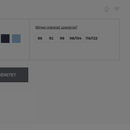
Milyen méretet szeretne?
86
92
98
98/104
116/122
MÉRETET