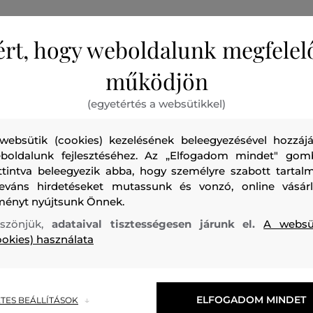
ért, hogy weboldalunk megfelel
működjön
Gyerek póló egyenes szabással, amelyet az originálisan hí
(egyetértés a websütikkel)
díszít a mellkasán. Egyszínű design kerek nyakkivágással és 
nyaknál bordázott szegély egészít ki. Az anyagösszetétel
websütik (cookies) kezelésének beleegyezésével hozzájá
boldalunk fejlesztéséhez. Az „Elfogadom mindet" gom
pamut aránya garantálja a tökéletes légáteresztő képesség
ttintva beleegyezik abba, hogy személyre szabott tartalm
kellemes érzetet viselés közben. Kiválóan kombinálható és
leváns hirdetéseket mutassunk és vonzó, online vásárl
ideális mindennapi viseletre.
ményt nyújtsunk Önnek.
szönjük,
adataival tisztességesen járunk el.
A websü
Szezon: SS26
Termék kódja
812100002-326-GB-5
ookies) használata
ELFOGADOM MINDET
TES BEÁLLÍTÁSOK