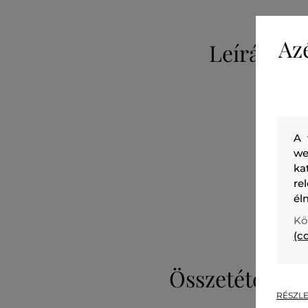
Az
Leírás
A 
we
ka
re
él
Kö
(c
Összetétel
RÉSZLE