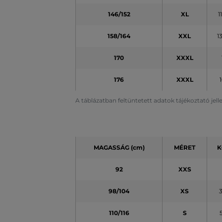
146/152
XL
1
158/164
XXL
1
170
XXXL
176
XXXL
A táblázatban feltüntetett adatok tájékoztató jel
MAGASSÁG (cm)
MÉRET
K
92
XXS
98/104
XS
110/116
S