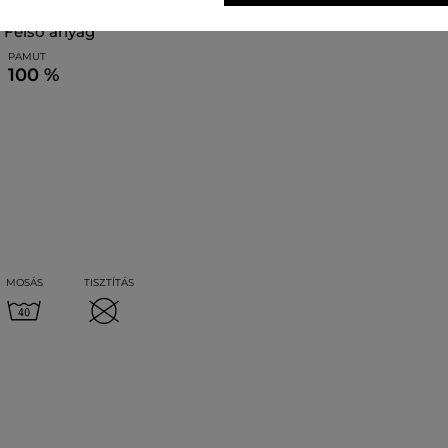
felső anyag
PAMUT
100 %
MOSÁS
TISZTÍTÁS