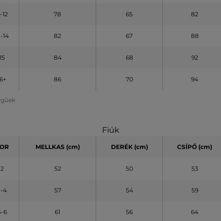
1-12
78
65
82
3-14
82
67
88
15
84
68
92
16+
86
70
94
legűek
Fiúk
OR
MELLKAS (cm)
DERÉK (cm)
CSÍPŐ (cm)
2
52
50
53
3-4
57
54
59
5-6
61
56
64