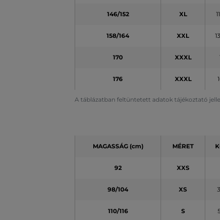
146/152
XL
1
158/164
XXL
1
170
XXXL
176
XXXL
A táblázatban feltüntetett adatok tájékoztató jel
MAGASSÁG (cm)
MÉRET
K
92
XXS
98/104
XS
110/116
S