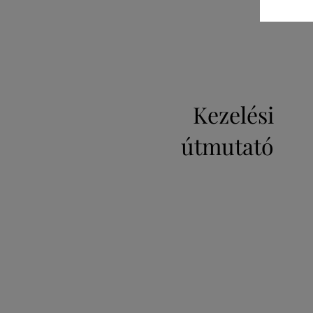
Kezelési
útmutató