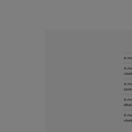
A mé
A mé
vise
A mé
szok
A mé
álta
A mé
vise