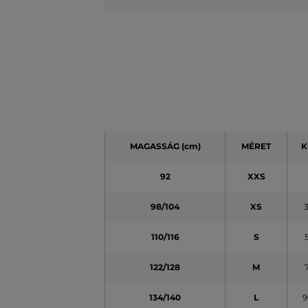
MAGASSÁG
(cm)
MÉRET
K
92
XXS
98/104
XS
110/116
S
122/128
M
134/140
L
9