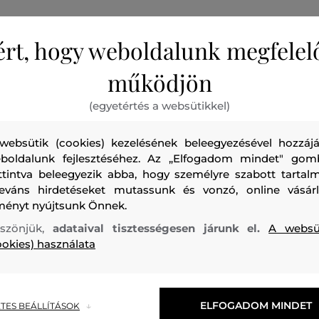
ért, hogy weboldalunk megfelel
működjön
Gyerek póló egyenes szabással, amelyet az originálisan hí
(egyetértés a websütikkel)
díszít a mellkasán. Egyszínű design kerek nyakkivágással és 
nyaknál bordázott szegély egészít ki. Az anyagösszetétel
websütik (cookies) kezelésének beleegyezésével hozzájá
boldalunk fejlesztéséhez. Az „Elfogadom mindet" gom
pamut aránya garantálja a tökéletes légáteresztő képesség
ttintva beleegyezik abba, hogy személyre szabott tartalm
kellemes érzetet viselés közben. Kiválóan kombinálható és
leváns hirdetéseket mutassunk és vonzó, online vásárl
ideális mindennapi viseletre.
ményt nyújtsunk Önnek.
szönjük,
adataival tisztességesen járunk el.
A websü
Szezon: SS26
Termék kódja
812100002-326-GB-10
ookies) használata
ELFOGADOM MINDET
TES BEÁLLÍTÁSOK