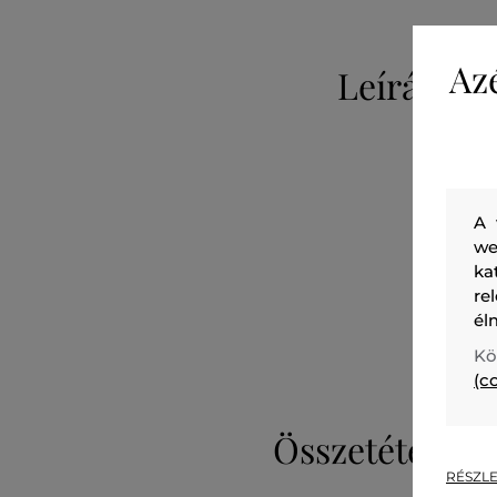
Az
Leírás
A 
we
ka
re
él
Kö
(c
Összetétel
RÉSZLE