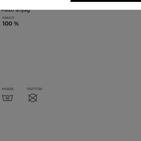
felső anyag
PAMUT
100 %
MOSÁS
TISZTÍTÁS