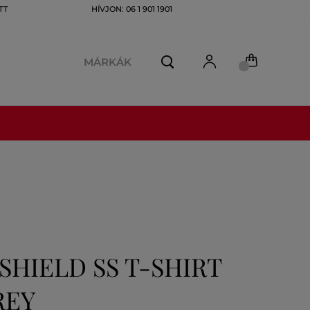
TT
HÍVJON: 06 1 901 1901
MÁRKÁK
SHIELD SS T-SHIRT
REY