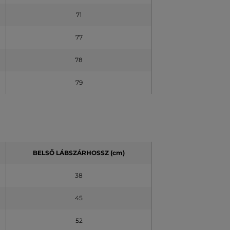
71
77
78
79
BELSŐ LÁBSZÁRHOSSZ (cm)
38
45
52