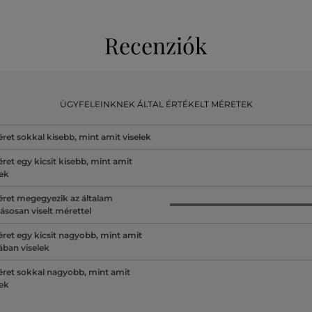
Recenziók
ÜGYFELEINKNEK ÁLTAL ÉRTÉKELT MÉRETEK
ret sokkal kisebb, mint amit viselek
ret egy kicsit kisebb, mint amit
lek
ret megegyezik az általam
ásosan viselt mérettel
ret egy kicsit nagyobb, mint amit
lában viselek
ret sokkal nagyobb, mint amit
lek