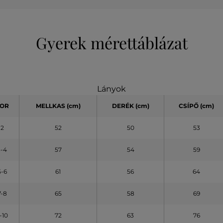
Gyerek mérettáblázat
Lányok
OR
MELLKAS
(cm)
DERÉK (cm)
CSÍPŐ (cm)
2
52
50
53
3-4
57
54
59
5-6
61
56
64
7-8
65
58
69
-10
72
63
76