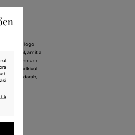
ően
mzett Gant logo
rövid ujjal, amit a
 100%-os prémium
rul
bra
et és a rendkívül
at,
 praktikus darab,
ási
tik