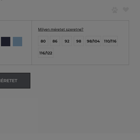
Milyen méretet szeretne?
80
86
92
98
98/104
110/116
116/122
MÉRETET