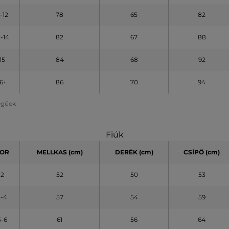
1-12
78
65
82
3-14
82
67
88
15
84
68
92
16+
86
70
94
legűek
Fiúk
OR
MELLKAS (cm)
DERÉK (cm)
CSÍPŐ (cm)
2
52
50
53
3-4
57
54
59
5-6
61
56
64