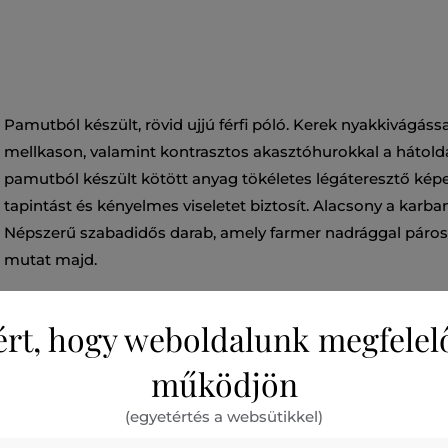
Pamutból készült, rövid ujjú férfi póló. Kerek nyakkivágással
mellkason, valamint kontrasztos akasztóhurokkal a hátold
pamutból készült kötött anyag tökéletes légáteresztő kép
tapintást és kényelmes viseletet biztosít. Alacsony a karban
Népszerű szabadidős darab, amely farmer nadrággal páros
mutat majd.
Szezon: FW24
Termék kódja
409700_4T01-624-CA-52-S
ért, hogy weboldalunk megfelel
működjön
(egyetértés a websütikkel)