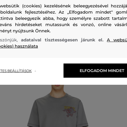
felső anyag
websütik (cookies) kezelésének beleegyezésével hozzájá
PAMUT
boldalunk fejlesztéséhez. Az „Elfogadom mindet" gom
100 %
ttintva beleegyezik abba, hogy személyre szabott tartalm
leváns hirdetéseket mutassunk és vonzó, online vásárl
ményt nyújtsunk Önnek.
szönjük,
adataival tisztességesen járunk el.
A websü
ookies) használata
Ajánlott termékek
ELFOGADOM MINDET
TES BEÁLLÍTÁSOK