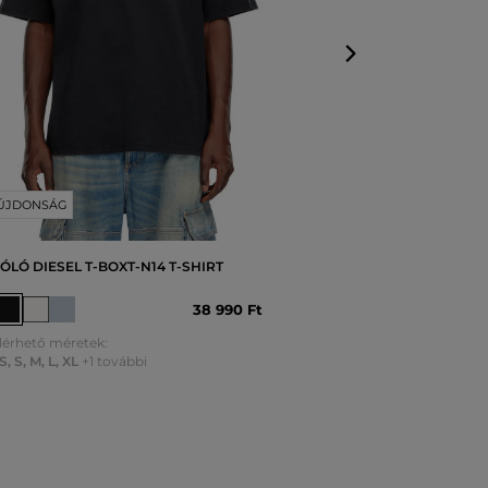
ÚJDONSÁG
ÓLÓ DIESEL T-BOXT-N14 T-SHIRT
38 990 Ft
lérhető méretek:
S
,
S
,
M
,
L
,
XL
+1 további