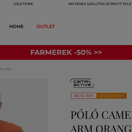
ÜZLETEINK
INGYENES SZÁLLÍTÁS 29 990 FT FELE
HOME
OUTLET
FARMEREK -50% >>
1/2 ARM
AKCIÓ -50%
UTOLSÓ ESÉLY
PÓLÓ CAMEL
ARM ORANG