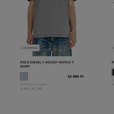
ÚJDONSÁG
PÓLÓ DIESEL T-ADJUST-NOTCH T-
P
SHIRT
52 990 Ft
E
Elérhető méretek:
X
S
,
M
,
L
,
XL
,
XXL