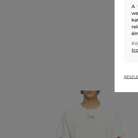
A 
we
ka
re
él
Kö
(c
RÉSZLE