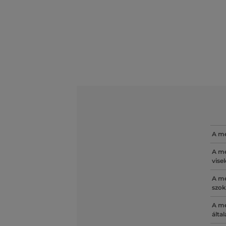
A mé
A mé
vise
A mé
szok
A mé
álta