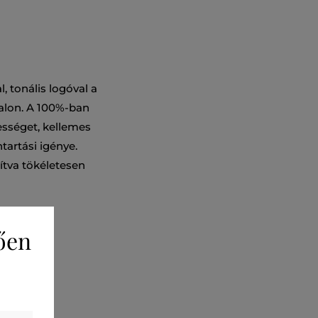
, tonális logóval a
alon. A 100%-ban
ességet, kellemes
tartási igénye.
ítva tökéletesen
ően