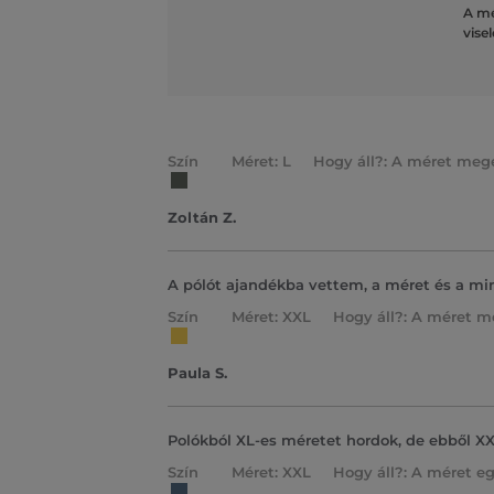
A mé
vise
Szín
Méret: L
Hogy áll?: A méret mege
Zoltán Z.
A pólót ajandékba vettem, a méret és a min
Szín
Méret: XXL
Hogy áll?: A méret m
Paula S.
Polókból XL-es méretet hordok, de ebből XXL
Szín
Méret: XXL
Hogy áll?: A méret eg