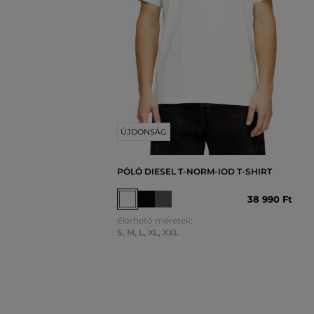
ÚJDONSÁG
PÓLÓ DIESEL T-NORM-IOD T-SHIRT
38 990 Ft
Elérhető méretek:
S
,
M
,
L
,
XL
,
XXL