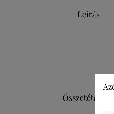
Leírás
Az
Összetétel