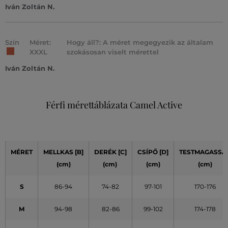
Iván Zoltán N.
Szín
Méret:
Hogy áll?: A méret megegyezik az általam
XXXL
szokásosan viselt mérettel
Iván Zoltán N.
Férfi mérettáblázata Camel Active
MÉRET
MELLKAS [B]
DERÉK [C]
CSÍPŐ [D]
TESTMAGASSÁ
(cm)
(cm)
(cm)
(cm)
S
86-94
74-82
97-101
170-176
M
94-98
82-86
99-102
174-178