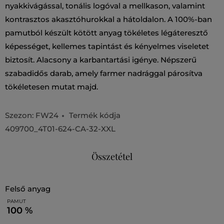
nyakkivágással, tonális logóval a mellkason, valamint
kontrasztos akasztóhurokkal a hátoldalon. A 100%-ban
pamutból készült kötött anyag tökéletes légáteresztő
képességet, kellemes tapintást és kényelmes viseletet
biztosít. Alacsony a karbantartási igénye. Népszerű
szabadidős darab, amely farmer nadrággal párosítva
tökéletesen mutat majd.
Szezon: FW24
Termék kódja
409700_4T01-624-CA-32-XXL
Összetétel
felső anyag
PAMUT
100 %