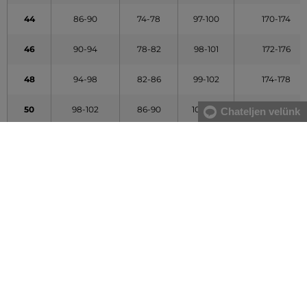
44
86-90
74-78
97-100
170-174
46
90-94
78-82
98-101
172-176
48
94-98
82-86
99-102
174-178
50
98-102
86-90
101-104
176-180
Chateljen velünk
52
102-106
90-94
103-106
178-182
54
106-110
94-98
104-107
180-184
56
110-114
100-104
106-109
182-186
58
114-118
107-111
107-110
184-188
60
118-122
113-117
109-112
186-190
62
122-126
119-123
110-113
188-192