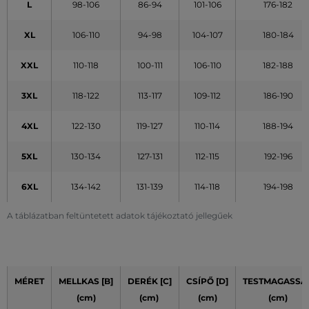
L
98-106
86-94
101-106
176-182
XL
106-110
94-98
104-107
180-184
XXL
110-118
100-111
106-110
182-188
3XL
118-122
113-117
109-112
186-190
4XL
122-130
119-127
110-114
188-194
5XL
130-134
127-131
112-115
192-196
6XL
134-142
131-139
114-118
194-198
A táblázatban feltüntetett adatok tájékoztató jellegűek
MÉRET
MELLKAS [B]
DERÉK [C]
CSÍPŐ [D]
TESTMAGASSÁ
(cm)
(cm)
(cm)
(cm)