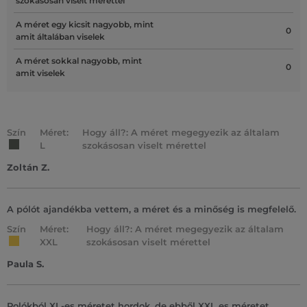
szokásosan viselt mérettel
A méret egy kicsit nagyobb, mint
0
amit általában viselek
A méret sokkal nagyobb, mint
0
amit viselek
Szín
Méret:
Hogy áll?: A méret megegyezik az általam
L
szokásosan viselt mérettel
Zoltán Z.
A pólót ajandékba vettem, a méret és a minőség is megfelelő.
Szín
Méret:
Hogy áll?: A méret megegyezik az általam
XXL
szokásosan viselt mérettel
Paula S.
Polókból XL-es méretet hordok, de ebből XXL es méretet