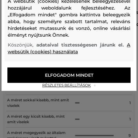
A websütik (cookies) kezelésének beleegyezésével
hozzájárul weboldalunk fejlesztéséhez. Az
PÓLÓ DIESEL T-NORM-AA8 T-SHIRT
PÓLÓ DIESEL T-NORM-AA8 T-
„Elfogadom mindet" gombra kattintva beleegyezik
abba, hogy személyre szabott tartalmat, releváns
40 990 Ft
40
hirdetéseket mutassunk és vonzó, online vásárlási
Elérhető méretek:
Elérhető méretek:
élményt nyújtsunk Önnek.
+1 további
+1 további
XS
,
S
,
M
,
L
,
XL
S
,
M
,
L
,
XL
,
XXL
Köszönjük,
adataival tisztességesen járunk el.
A
websütik (cookies) használata
Recenziók
ELFOGADOM MINDET
RÉSZLETES BEÁLLÍTÁSOK
ÜGYFELEINKNEK ÁLTAL ÉRTÉKELT MÉRETEK
A méret sokkal kisebb, mint amit
1
viselek
A méret egy kicsit kisebb, mint
1
amit viselek
A méret megegyezik az általam
9