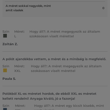
A méret sokkal nagyobb, mint
0
amit viselek
Szín
Méret:
Hogy áll?: A méret megegyezik az általam
L
szokásosan viselt mérettel
Zoltán Z.
A pólót ajandékba vettem, a méret és a minőség is megfelelő.
Szín
Méret:
Hogy áll?: A méret megegyezik az általam
XXL
szokásosan viselt mérettel
Paula S.
Polókból XL-es méretet hordok, de ebből XXL es méretet
kellett rendelni! Anyaga kiváló, jó a fazonja!
Szín
Méret:
Hogy áll?: A méret egy kicsit kisebb, mint