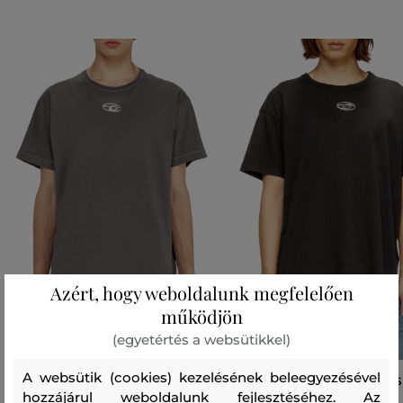
Azért, hogy weboldalunk megfelelően
működjön
(egyetértés a websütikkel)
A websütik (cookies) kezelésének beleegyezésével
PÓLÓ DIESEL T-NORM-IOD T-SHIRT
PÓLÓ DIESEL T-NORM-IOD T-S
hozzájárul weboldalunk fejlesztéséhez. Az