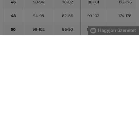
46
90-94
78-82
98-101
172-176
48
94-98
82-86
99-102
174-178
50
98-102
86-90
101-104
176-180
Hagyjon üzenetet
52
102-106
90-94
103-106
178-182
54
106-110
94-98
104-107
180-184
56
110-114
100-104
106-109
182-186
58
114-118
107-111
107-110
184-188
60
118-122
113-117
109-112
186-190
62
122-126
119-123
110-113
188-192
64
126-130
123-127
111-114
190-194
66
130-134
127-131
112-115
192-196