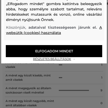
„Elfogadom mindet" gombra kattintva beleegyezik
38 990 Ft
3
abba, hogy személyre szabott tartalmat, releváns
Elérhető méretek:
Elérhető méretek:
hirdetéseket mutassunk és vonzó, online vásárlási
S
,
M
,
L
,
XL
,
XXL
+3 további
XXS
,
XS
,
S
,
M
,
L
élményt nyújtsunk Önnek.
Köszönjük,
adataival tisztességesen járunk el.
A
websütik (cookies) használata
Recenziók
ELFOGADOM MINDET
ÜGYFELEINKNEK ÁLTAL ÉRTÉKELT MÉRETEK
RÉSZLETES BEÁLLÍTÁSOK
A méret sokkal kisebb, mint amit
1
viselek
A méret egy kicsit kisebb, mint
1
amit viselek
A méret megegyezik az általam
9
szokásosan viselt mérettel
A méret egy kicsit nagyobb, mint
0
amit általában viselek