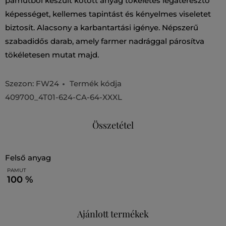
pamutból készült kötött anyag tökéletes légáteresztő
képességet, kellemes tapintást és kényelmes viseletet
biztosít. Alacsony a karbantartási igénye. Népszerű
szabadidős darab, amely farmer nadrággal párosítva
tökéletesen mutat majd.
Szezon: FW24
Termék kódja
409700_4T01-624-CA-64-XXXL
Összetétel
felső anyag
PAMUT
100 %
Ajánlott termékek