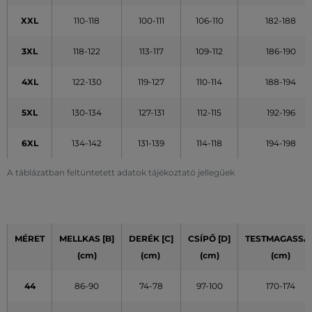
XXL
110-118
100-111
106-110
182-188
3XL
118-122
113-117
109-112
186-190
4XL
122-130
119-127
110-114
188-194
5XL
130-134
127-131
112-115
192-196
6XL
134-142
131-139
114-118
194-198
A táblázatban feltüntetett adatok tájékoztató jellegűek
MÉRET
MELLKAS [B]
DERÉK [C]
CSÍPŐ [D]
TESTMAGASSÁ
(cm)
(cm)
(cm)
(cm)
44
86-90
74-78
97-100
170-174