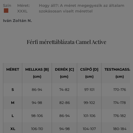
Szín
Méret:
Hogy áll?: A méret megegyezik az általam
XXXL
szokásosan viselt mérettel
Iván Zoltán N.
Férfi mérettáblázata Camel Active
MÉRET
MELLKAS [B]
DERÉK [C]
CSÍPŐ [D]
TESTMAGASSÁ
(cm)
(cm)
(cm)
(cm)
S
86-94
74-82
97-101
170-176
M
94-98
82-86
99-102
174-178
L
98-106
86-94
101-106
176-182
XL
106-110
94-98
104-107
180-184