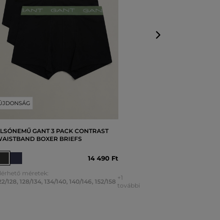
ÚJDONSÁG
LSÓNEMŰ GANT 3 PACK CONTRAST
AISTBAND BOXER BRIEFS
14 490 Ft
lérhető méretek:
+1
22/128
,
128/134
,
134/140
,
140/146
,
152/158
további