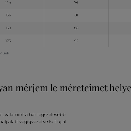
144
74
156
81
168
88
175
92
legűek
an mérjem le méreteimet hely
l, valamint a hát legszélesebb
lj alatt végigvezetve két ujjal