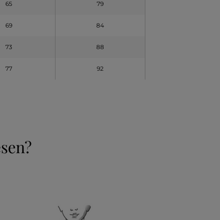
65
79
69
84
73
88
77
92
esen?