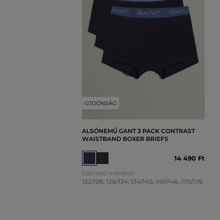
ÚJDONSÁG
ALSÓNEMŰ GANT 3 PACK CONTRAST
WAISTBAND BOXER BRIEFS
14 490 Ft
Elérhető méretek:
122/128
,
128/134
,
134/140
,
140/146
,
170/176