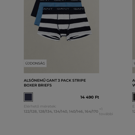
ÚJDONSÁG
ALSÓNEMŰ GANT 3 PACK STRIPE
A
BOXER BRIEFS
W
14 490 Ft
Elérhető méretek:
E
+1
122/128
,
128/134
,
134/140
,
140/146
,
164/170
1
további