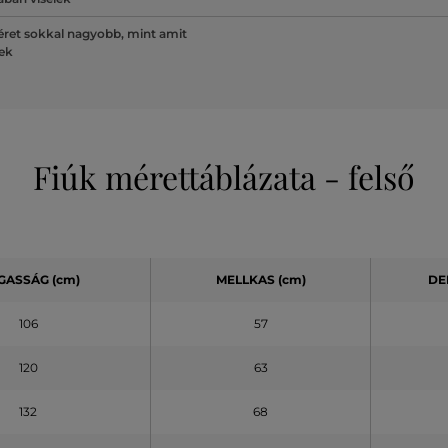
ret sokkal nagyobb, mint amit
lek
Fiúk mérettáblázata - felső
GASSÁG (cm)
MELLKAS (cm)
DE
106
57
120
63
132
68