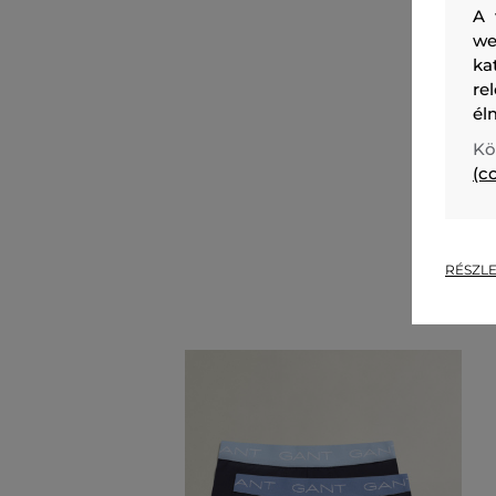
A 
we
ka
re
él
Kö
(c
RÉSZLE