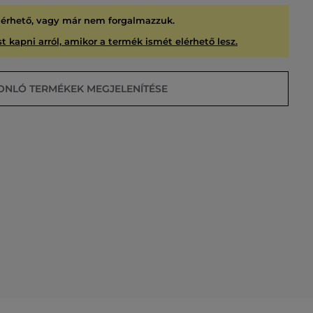
lérhető, vagy már nem forgalmazzuk.
t kapni arról, amikor a termék ismét elérhető lesz.
ONLÓ TERMÉKEK MEGJELENÍTÉSE
USÍTVA