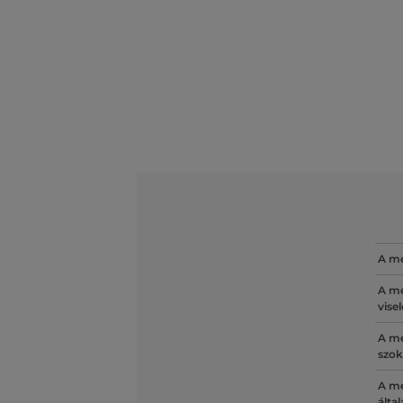
A mé
A mé
vise
A mé
szok
A mé
álta