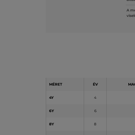
A mé
vise
MÉRET
ÉV
MA
4Y
4
6Y
6
8Y
8