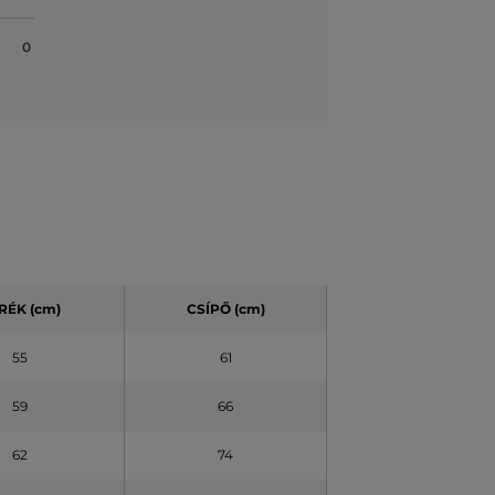
0
RÉK (cm)
CSÍPŐ (cm)
55
61
59
66
62
74