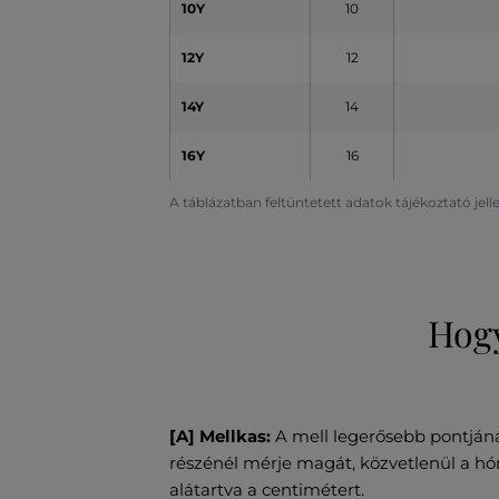
10Y
10
12Y
12
14Y
14
16Y
16
A táblázatban feltüntetett adatok tájékoztató jel
Hogy
[A] Mellkas:
A mell legerősebb pontjáná
részénél mérje magát, közvetlenül a hóna
alátartva a centimétert.