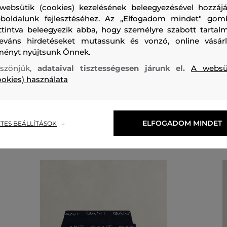
websütik (cookies) kezelésének beleegyezésével hozzájá
felső anyag
boldalunk fejlesztéséhez. Az „Elfogadom mindet" gom
ttintva beleegyezik abba, hogy személyre szabott tartalm
PAMUT
ELASZTÁN
95 %
5 %
leváns hirdetéseket mutassunk és vonzó, online vásárl
ményt nyújtsunk Önnek.
szönjük,
adataival tisztességesen járunk el.
A websü
ookies) használata
Ajánlott termékek
ELFOGADOM MINDET
TES BEÁLLÍTÁSOK