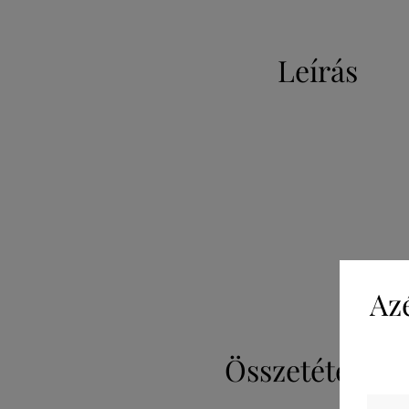
Leírás
Az
Összetétel