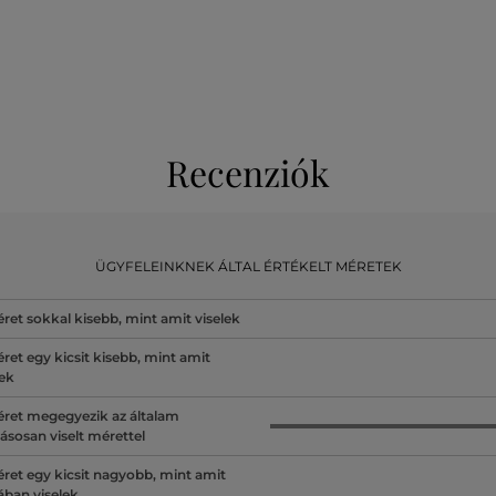
Recenziók
ÜGYFELEINKNEK ÁLTAL ÉRTÉKELT MÉRETEK
ret sokkal kisebb, mint amit viselek
ret egy kicsit kisebb, mint amit
lek
ret megegyezik az általam
ásosan viselt mérettel
ret egy kicsit nagyobb, mint amit
lában viselek