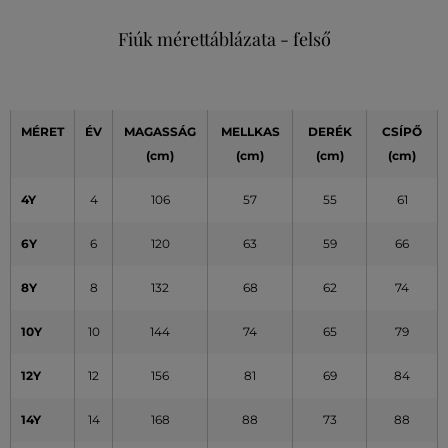
Fiúk mérettáblázata - felső
MÉRET
ÉV
MAGASSÁG
MELLKAS
DERÉK
CSÍPŐ
(cm)
(cm)
(cm)
(cm)
4Y
4
106
57
55
61
6Y
6
120
63
59
66
8Y
8
132
68
62
74
10Y
10
144
74
65
79
12Y
12
156
81
69
84
14Y
14
168
88
73
88