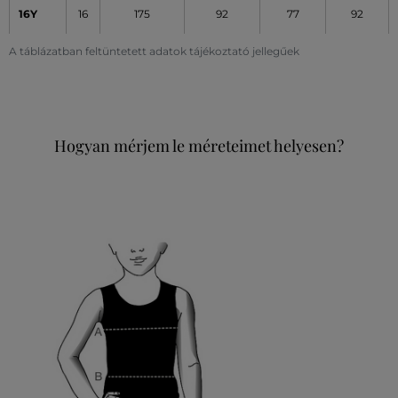
16Y
16
175
92
77
92
A táblázatban feltüntetett adatok tájékoztató jellegűek
Hogyan mérjem le méreteimet helyesen?