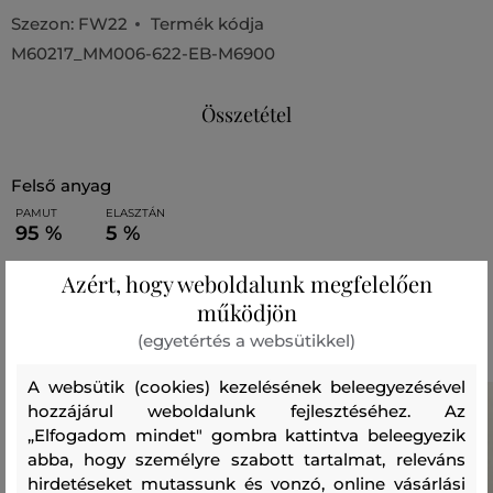
Szezon: FW22
Termék kódja
M60217_MM006-622-EB-M6900
Összetétel
felső anyag
PAMUT
ELASZTÁN
95 %
5 %
Azért, hogy weboldalunk megfelelően
Ajánlott termékek
működjön
(egyetértés a websütikkel)
A websütik (cookies) kezelésének beleegyezésével
hozzájárul weboldalunk fejlesztéséhez. Az
„Elfogadom mindet" gombra kattintva beleegyezik
abba, hogy személyre szabott tartalmat, releváns
hirdetéseket mutassunk és vonzó, online vásárlási