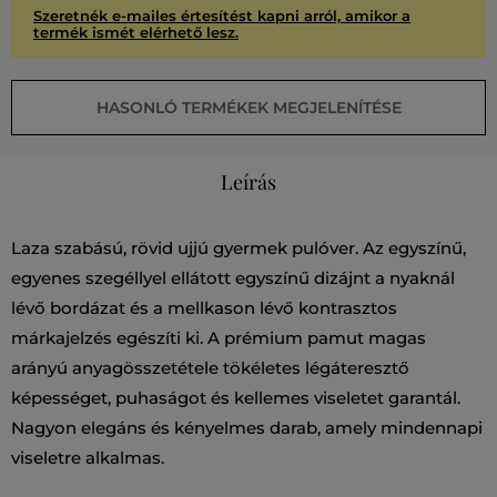
Szeretnék e-mailes értesítést kapni arról, amikor a
termék ismét elérhető lesz.
HASONLÓ TERMÉKEK MEGJELENÍTÉSE
Leírás
Laza szabású, rövid ujjú gyermek pulóver. Az egyszínű,
egyenes szegéllyel ellátott egyszínű dizájnt a nyaknál
lévő bordázat és a mellkason lévő kontrasztos
márkajelzés egészíti ki. A prémium pamut magas
arányú anyagösszetétele tökéletes légáteresztő
képességet, puhaságot és kellemes viseletet garantál.
Nagyon elegáns és kényelmes darab, amely mindennapi
viseletre alkalmas.