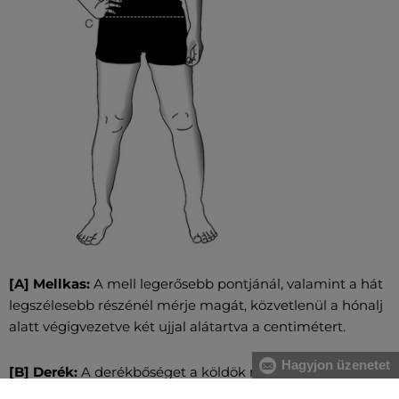
[A] Mellkas:
A mell legerősebb pontjánál, valamint a hát
legszélesebb részénél mérje magát, közvetlenül a hónalj
alatt végigvezetve két ujjal alátartva a centimétert.
Hagyjon üzenetet
[B] Derék:
A derékbőséget a köldök magasságában, a
legkeskenyebb résznél vezesse végig, vízszintesen, két