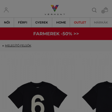
NŐI
FÉRFI
GYEREK
HOME
OUTLET
MÁRKÁK
FARMEREK -50% >>
MELEGÍTŐ FELSŐK