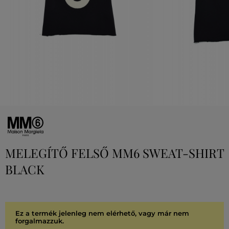
MELEGÍTŐ FELSŐ MM6 SWEAT-SHIRT
BLACK
Ez a termék jelenleg nem elérhető, vagy már nem
forgalmazzuk.