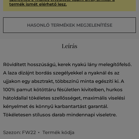
termék ismét elérhető lesz.
HASONLÓ TERMÉKEK MEGJELENÍTÉSE
Leírás
Rövidített hosszúságú, kerek nyakú lány melegítőfelső.
A laza dizájnt bordás szegélyekkel a nyaknál és az
ujjakon egy absztrakt, többszínű minta egészíti ki. A
100% pamut kötöttáru fésületlen kivitelben, hurkos
hátoldallal tökéletes szellősséget, maximális viselési
kényelmet és könnyű karbantartást garantál.
Tökéletesen stílusos darab mindennapi viseletre.
Szezon: FW22
Termék kódja