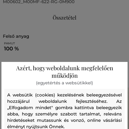
M00602_M00MF-622-RG-0M900
Összetétel
felső anyag
PAMUT
100 %
Azért, hogy weboldalunk megfelelően
Ajánlott termékek
működjön
(egyetértés a websütikkel)
A websütik (cookies) kezelésének beleegyezésével
hozzájárul weboldalunk fejlesztéséhez. Az
„Elfogadom mindet" gombra kattintva beleegyezik
abba, hogy személyre szabott tartalmat, releváns
hirdetéseket mutassunk és vonzó, online vásárlási
élményt nyújtsunk Önnek.