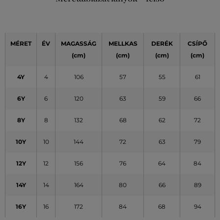
MÉRET
ÉV
MAGASSÁG
MELLKAS
DERÉK
CSÍPŐ
(cm)
(cm)
(cm)
(cm)
4Y
4
106
57
55
61
6Y
6
120
63
59
66
8Y
8
132
68
62
72
10Y
10
144
72
63
79
12Y
12
156
76
64
84
14Y
14
164
80
66
89
16Y
16
172
84
68
94