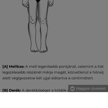
[A] Mellkas:
A mell legerősebb pontjánál, valamint a hát
legszélesebb részénél mérje magát, közvetlenül a hónalj
alatt végigvezetve két ujjal alátartva a centimétert.
Hagyjon üzenetet
[B] Derék:
A derékbőséget a köldök magasságában, a
legkeskenyebb résznél vezesse végig, vízszintesen, két
ujjal alátartva a centimétert. Nagyobb has esetében a
gerinc kanyarulatától a has legkiugróbb pontjáig mérje.