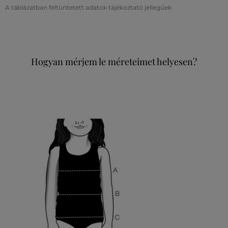
A táblázatban feltüntetett adatok tájékoztató jellegűek
Hogyan mérjem le méreteimet helyesen?