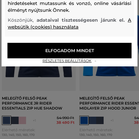
hirdetéseket mutassunk és vonzó, online vásárlási
élményt nyújtsunk Önnek.
Köszönjük,
adataival tisztességesen járunk el.
A
websütik (cookies) használata
ELFOGADOM MINDET
RÉSZLETES BEÁLLÍTÁSOK
MELEGÍTŐ FELSŐ PEAK
MELEGÍTŐ FELSŐ PEAK
PERFORMANCE JR RIDER
PERFORMANCE RIDER ESSENT
ESSENTIALS ZIP HUE SHADOW
MIDLAYER ZIP HOOD JUNIOR
54 990 Ft
54
+1
+1
38 490 Ft
38
Elérhető méretek:
Elérhető méretek:
130
,
140
,
150
,
160
,
170
130
,
140
,
150
,
160
,
170