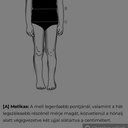
[A] Mellkas:
A mell legerősebb pontjánál, valamint a hát
legszélesebb részénél mérje magát, közvetlenül a hónalj
alatt végigvezetve két ujjal alátartva a centimétert.
Chateljen velünk