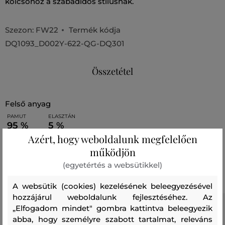
kölcsönöz a szabadidős stílusnak.
Szezon: FW22
Termék kódja
DQ1093_D002Y-622-QG-DQ301
Összetétel
felső anyag
PAMUT
ELASZTÁN
95 %
5 %
Azért, hogy weboldalunk megfelelően
működjön
Ajánlott termékek
(egyetértés a websütikkel)
A websütik (cookies) kezelésének beleegyezésével
hozzájárul weboldalunk fejlesztéséhez. Az
„Elfogadom mindet" gombra kattintva beleegyezik
abba, hogy személyre szabott tartalmat, releváns