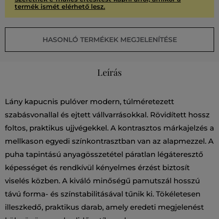
termék ismét elérhető lesz.
HASONLÓ TERMÉKEK MEGJELENÍTÉSE
Leírás
Lány kapucnis pulóver modern, túlméretezett
szabásvonallal és ejtett vállvarrásokkal. Rövidített hossz
foltos, praktikus ujjvégekkel. A kontrasztos márkajelzés a
mellkason egyedi színkontrasztban van az alapmezzel. A
puha tapintású anyagösszetétel páratlan légáteresztő
képességet és rendkívül kényelmes érzést biztosít
viselés közben. A kiváló minőségű pamutszál hosszú
távú forma- és színstabilitásával tűnik ki. Tökéletesen
illeszkedő, praktikus darab, amely eredeti megjelenést