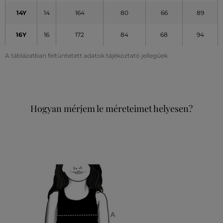
14Y
14
164
80
66
89
16Y
16
172
84
68
94
A táblázatban feltüntetett adatok tájékoztató jellegűek
Hogyan mérjem le méreteimet helyesen?