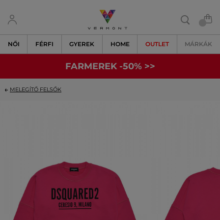
NŐI
FÉRFI
GYEREK
HOME
OUTLET
MÁRKÁK
FARMEREK -50% >>
MELEGÍTŐ FELSŐK