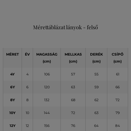
Mérettáblázat lányok - felső
MÉRET
ÉV
MAGASSÁG
MELLKAS
DERÉK
CSÍPŐ
(cm)
(cm)
(cm)
(cm)
4Y
4
106
57
55
61
6Y
6
120
63
59
66
8Y
8
132
68
62
72
10Y
10
144
72
63
79
12Y
12
156
76
64
84