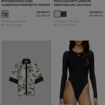
RÖVIDNADRÁG KARL
PÓLÓ HACKETT LONDON
LAGERFELD PRINTED PJ SHORTS
HERITAGE LRC UJK POLO
89 990 Ft
52 990 Ft
62 990 Ft
37 090 Ft
Elérhető méretek:
Elérhető méretek:
38
,
40
,
42
,
44
,
46
M
,
L
,
XL
,
XXL
,
XXXL