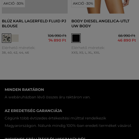
AKCIÓ -30%
AKCIÓ -30%
BLÚZ KARL LAGERFELD FLUID PJ
BODY DIESEL ANGELICA-UTLT
BLOUSE
UW BODY
106 990 Ft
66 990 Ft
74 890 Ft
46 890 Ft
Elérhető méretek:
Elérhető méretek:
38
,
40
,
42
,
44
,
46
XXS
,
XS
,
L
,
XL
,
XXL
MINDEN RAKTÁRON
A webáruházban lévő összes áru raktáron van.
AZ EREDETISÉG GARANCIÁJA
Cégünk több évtizedes értékesítési múlttal rendelkezik
Magyarországon. Nálunk mindig 100%-ban eredeti terméket vásárol.