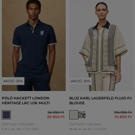
AKCIÓ -30%
AKCIÓ -30%
PÓLÓ HACKETT LONDON
BLÚZ KARL LAGERFELD FLUID PJ
HERITAGE LRC UJK MULTI
BLOUSE
56 990 Ft
106 990 Ft
39 890 Ft
74 890 Ft
Elérhető méretek:
Elérhető méretek:
+1 további
+1 további
S
,
M
,
L
,
XL
,
XXL
38
,
40
,
42
,
44
,
46