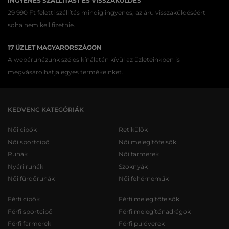
INGYENES SZÁLLÍTÁST ÉS VISSZAKÜLDÉS
29 990 Ft feletti szállítás mindig ingyenes, az áru visszaküldéséért
soha nem kell fizetnie.
17 ÜZLET MAGYARORSZÁGON
A webáruházunk széles kínálatán kívül az üzleteinkben is
megvásárolhatja egyes termékeinket.
KEDVENC KATEGÓRIÁK
Női cipők
Retikülök
Női sportcipő
Női melegítőfelsők
Ruhák
Női farmerek
Nyári ruhák
Szoknyák
Női fürdőruhák
Női fehérneműk
Férfi cipők
Férfi melegítőfelsők
Férfi sportcipő
Férfi melegítőnadrágok
Férfi farmerek
Férfi pulóverek