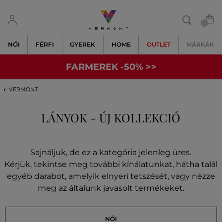
NŐI
FÉRFI
GYEREK
HOME
OUTLET
MÁRKÁK
FARMEREK -50% >>
VERMONT
LÁNYOK - ÚJ KOLLEKCIÓ
Sajnáljuk, de ez a kategória jelenleg üres.
Kérjük, tekintse meg további kínálatunkat, hátha talál
egyéb darabot, amelyik elnyeri tetszését, vagy nézze
meg az általunk javasolt termékeket.
NŐI