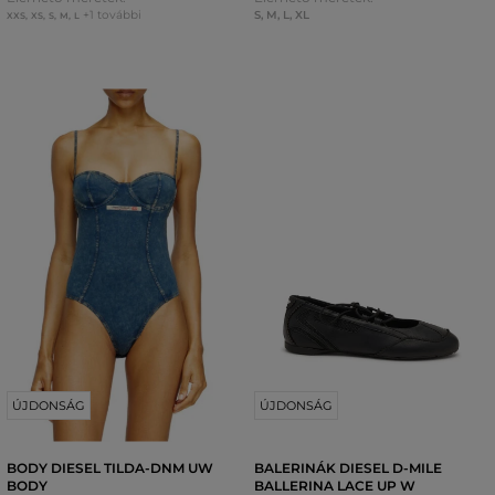
+1 további
S
,
M
,
L
,
XL
XXS
,
XS
,
S
,
M
,
L
ÚJDONSÁG
ÚJDONSÁG
BODY DIESEL TILDA-DNM UW
BALERINÁK DIESEL D-MILE
BODY
BALLERINA LACE UP W