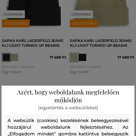
ÚJDONSÁG
ÚJDONSÁG
UTOLSÓ ESÉLY
UTOLSÓ ESÉLY
SAPKA KARL LAGERFELD JEANS
SAPKA KARL LAGERFELD JEANS
KLJ LIGHT TURNED UP BEANIE
KLJ LIGHT TURNED UP BEANIE
17 490 Ft
17 490 Ft
Elérhető méretek:
Elérhető méretek:
Egy méret
Egy méret
Azért, hogy weboldalunk megfelelően
működjön
(egyetértés a websütikkel)
A websütik (cookies) kezelésének beleegyezésével
hozzájárul weboldalunk fejlesztéséhez. Az
„Elfogadom mindet" gombra kattintva beleegyezik