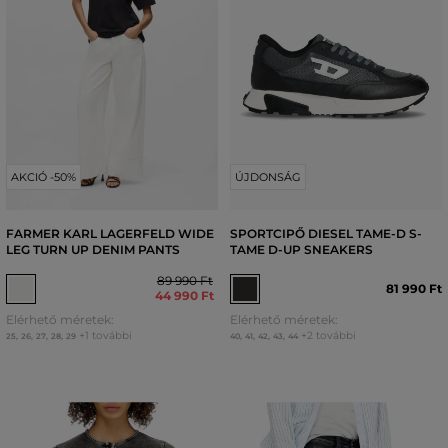
AKCIÓ -50%
ÚJDONSÁG
FARMER KARL LAGERFELD WIDE
SPORTCIPŐ DIESEL TAME-D S-
LEG TURN UP DENIM PANTS
TAME D-UP SNEAKERS
89 990 Ft
81 990 Ft
44 990 Ft
Elérhető méretek:
Elérhető méretek:
+1 további
+2 további
25
,
26
,
27
,
28
,
29
40
,
41
,
42
,
43
,
44