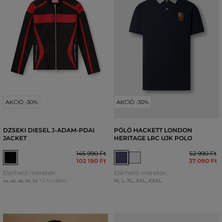
AKCIÓ -30%
AKCIÓ -30%
DZSEKI DIESEL J-ADAM-PDAI
PÓLÓ HACKETT LONDON
JACKET
HERITAGE LRC UJK POLO
145 990 Ft
52 990 Ft
102 190 Ft
37 090 Ft
Elérhető méretek:
Elérhető méretek:
+2 további
M
,
L
,
XL
,
XXL
,
XXXL
44
,
46
,
48
,
50
,
52