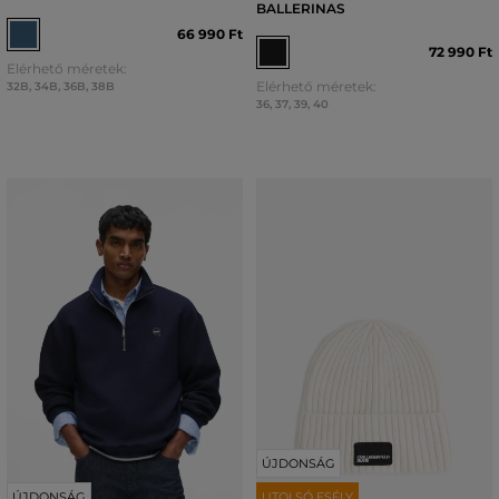
BALLERINAS
66 990 Ft
72 990 Ft
Elérhető méretek:
Elérhető méretek:
32B
,
34B
,
36B
,
38B
36
,
37
,
39
,
40
ÚJDONSÁG
ÚJDONSÁG
UTOLSÓ ESÉLY