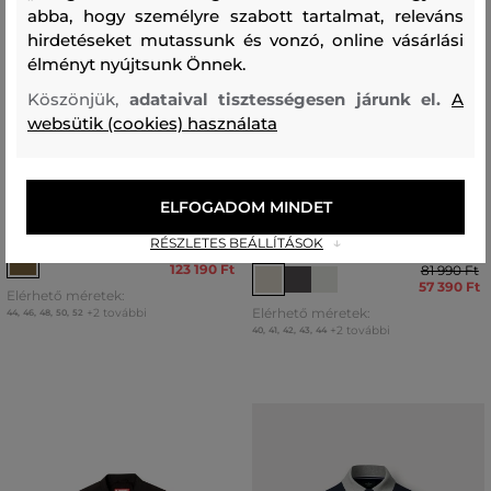
abba, hogy személyre szabott tartalmat, releváns
hirdetéseket mutassunk és vonzó, online vásárlási
élményt nyújtsunk Önnek.
Köszönjük,
adataival tisztességesen járunk el.
A
websütik (cookies) használata
AKCIÓ -30%
AKCIÓ -30%
ELFOGADOM MINDET
DZSEKI DIESEL J-STITCH JACKET
SPORTCIPŐ DIESEL TAME-D S-
TAME D-UP SNEAKERS
RÉSZLETES BEÁLLÍTÁSOK
175 990 Ft
123 190 Ft
81 990 Ft
57 390 Ft
Elérhető méretek:
Elérhető méretek:
+2 további
44
,
46
,
48
,
50
,
52
+2 további
40
,
41
,
42
,
43
,
44