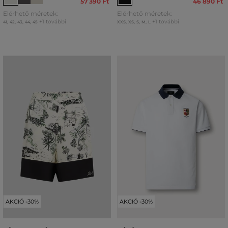
57 390 Ft
46 890 Ft
Elérhető méretek:
Elérhető méretek:
+1 további
+1 további
41
,
42
,
43
,
44
,
45
XXS
,
XS
,
S
,
M
,
L
AKCIÓ -30%
AKCIÓ -30%