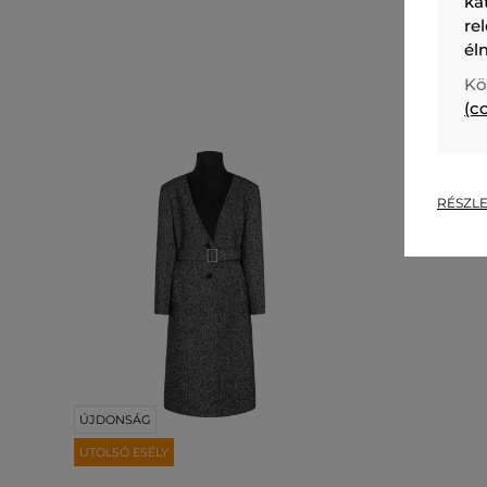
ka
re
él
Kö
(c
RÉSZLE
ÚJDONSÁG
UTOLSÓ ESÉLY