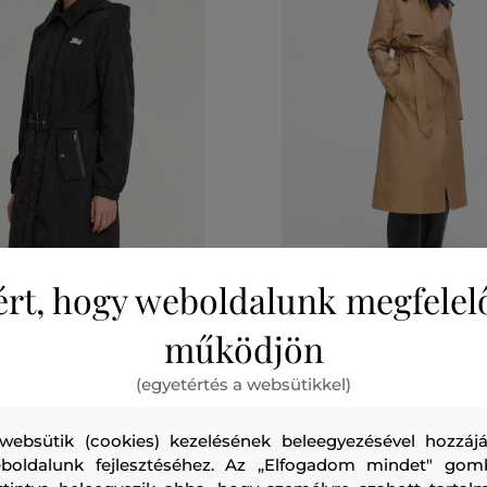
ÁG
ÚJDONSÁG
ért, hogy weboldalunk megfelel
működjön
ARL LAGERFELD LIGHTWEIGHT
KABÁT KARL LAGERFELD
COAT
TRANSFORMABLE TRENCH
(egyetértés a websütikkel)
126 990 Ft
1
méretek:
Elérhető méretek:
websütik (cookies) kezelésének beleegyezésével hozzájá
,
XL
38
,
40
,
42
,
44
boldalunk fejlesztéséhez. Az „Elfogadom mindet" gom