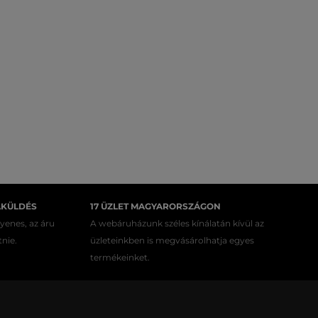
AKÜLDÉS
17 ÜZLET MAGYARORSZÁGON
gyenes, az áru
A webáruházunk széles kínálatán kívül az
tnie.
üzleteinkben is megvásárolhatja egyes
termékeinket.