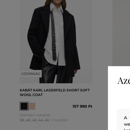
ÚJDONSÁG
ÚJDONS
Az
KABÁT KARL LAGERFELD SHORT SOFT
KABÁT K
WOOL COAT
PADDED 
157 990 Ft
Elérhető méretek:
Elérhető 
A 
38
,
40
,
42
,
44
,
46
+1 további
XS
,
S
,
M
,
L
we