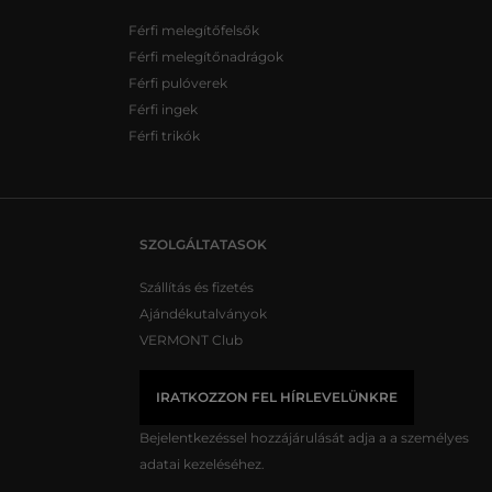
Férfi melegítőfelsők
Férfi melegítőnadrágok
Férfi pulóverek
Férfi ingek
Férfi trikók
SZOLGÁLTATASOK
Szállítás és fizetés
Ajándékutalványok
VERMONT Club
IRATKOZZON FEL HÍRLEVELÜNKRE
Bejelentkezéssel hozzájárulását adja a
a személyes
adatai kezeléséhez.