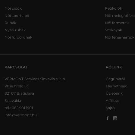
Női cipők
Retikülök
Női sportcipő
Női melegítőfels
Ruhák
Női farmerek
Nyári ruhák
Szoknyák
Női fürdőruhák
Női fehérneműk
KAPCSOLAT
RÓLUNK
VERMONT Services Slovakia s. r. o.
Cégünkről
Vlčie hrdlo 53
Elérhetőség
821 07 Bratislava
Üzleteink
Szlovákia
Affiliate
tel.:
06 1 901 1901
Sajtó
info@vermont.hu