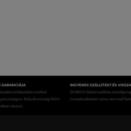
G GARANCIÁJA
INGYENES SZÁLLÍTÁST ÉS VISSZ
izedes értékesítési múlttal
29 990 Ft feletti szállítás mindig in
gyarországon. Nálunk mindig 100%-
visszaküldéséért soha nem kell fize
méket vásárol.