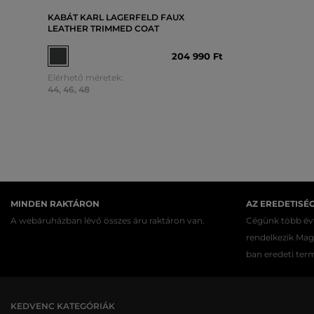
KABÁT KARL LAGERFELD FAUX
LEATHER TRIMMED COAT
204 990 Ft
Elérhető méretek:
44
,
46
,
48
MINDEN RAKTÁRON
AZ EREDETISÉ
A webáruházban lévő összes áru raktáron van.
Cégünk több évt
rendelkezik Ma
ban eredeti ter
KEDVENC KATEGÓRIÁK