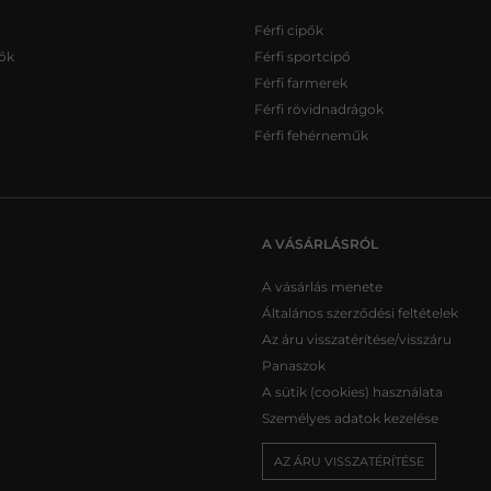
Férfi cipők
ők
Férfi sportcipő
Férfi farmerek
Férfi rövidnadrágok
Férfi fehérneműk
A VÁSÁRLÁSRÓL
A vásárlás menete
Általános szerződési feltételek
Az áru visszatérítése/visszáru
Panaszok
A sütik (cookies) használata
Személyes adatok kezelése
AZ ÁRU VISSZATÉRÍTÉSE