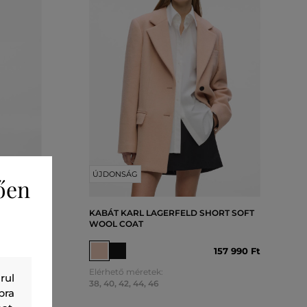
ÚJDONSÁG
ően
KABÁT KARL LAGERFELD SHORT SOFT
WOOL COAT
79 990 Ft
157 990 Ft
Elérhető méretek:
rul
38
,
40
,
42
,
44
,
46
bra