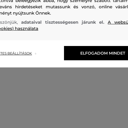
ttintva beleegyezik abba, hogy személyre szabott tartalm
leváns hirdetéseket mutassunk és vonzó, online vásárl
ményt nyújtsunk Önnek.
szönjük,
adataival tisztességesen járunk el.
A websü
ookies) használata
ELFOGADOM MINDET
TES BEÁLLÍTÁSOK