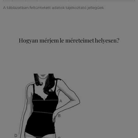
A táblázatban feltüntetett adatok tájékoztató jellegűek
Hogyan mérjem le méreteimet helyesen?