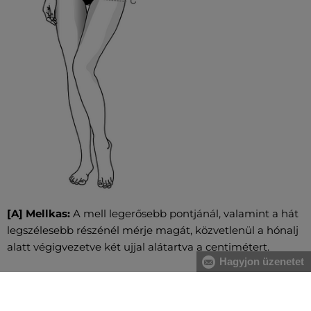
[A] Mellkas:
A mell legerősebb pontjánál, valamint a hát
legszélesebb részénél mérje magát, közvetlenül a hónalj
alatt végigvezetve két ujjal alátartva a centimétert.
Hagyjon üzenetet
[B] Derék:
A derékbőséget a köldök magasságában, a
legkeskenyebb résznél vezesse végig, vízszintesen, két