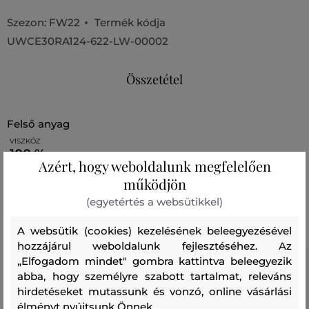
Szezon: FW22
Termék kódja
UWCE30RA124-622-LW-00002
Összetétel
felső anyag
VISZKÓZ
100 %
Azért, hogy weboldalunk megfelelően
működjön
Ajánlott termékek
(egyetértés a websütikkel)
A websütik (cookies) kezelésének beleegyezésével
hozzájárul weboldalunk fejlesztéséhez. Az
„Elfogadom mindet" gombra kattintva beleegyezik
abba, hogy személyre szabott tartalmat, releváns
hirdetéseket mutassunk és vonzó, online vásárlási
élményt nyújtsunk Önnek.