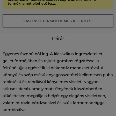
termék ismét elérhető lesz.
HASONLÓ TERMÉKEK MEGJELENÍTÉSE
Leírás
Egyenes fazonú női ing. A klasszikus ingrészleteket
gallér formájában és rejtett gombos rögzítéssel a
feltűnő ujjak egészítik ki dekoratív mandzsettával. A
könnyű és szép esésű anyagösszetétel kellemesen puha
tapintású és rendkívül kényelmes viselet. Nagyon
stílusos darab, amely matt fényének köszönhetően
tökéletesen megállja a helyét egy elegáns viseletben,
valamint rövid bőrdzsekivel és szűk farmernadrággal
kombinálva.