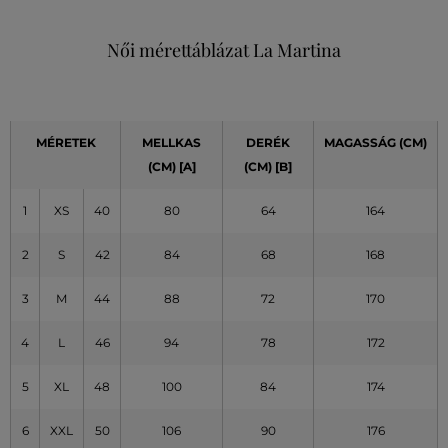
Női mérettáblázat La Martina
MÉRETEK
MELLKAS
DERÉK
MAGASSÁG (CM)
(CM)
[A]
(CM)
[B]
1
XS
40
80
64
164
2
S
42
84
68
168
3
M
44
88
72
170
4
L
46
94
78
172
5
XL
48
100
84
174
6
XXL
50
106
90
176