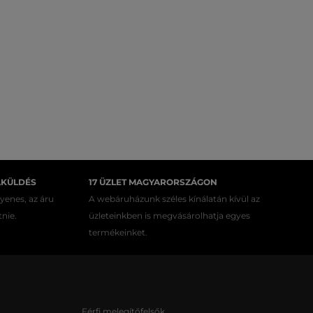
AKÜLDÉS
17 ÜZLET MAGYARORSZÁGON
gyenes, az áru
A webáruházunk széles kínálatán kívül az
tnie.
üzleteinkben is megvásárolhatja egyes
termékeinket.
Férfi melegítőfelsők