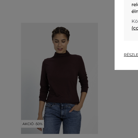
re
él
Kö
(c
RÉSZLE
AKCIÓ -50%