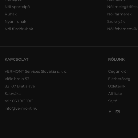
Női sportcipő
Női melegítőfels
Ruhák
Női farmerek
Nyári ruhák
Szoknyák
Női fürdőruhák
Női fehérneműk
KAPCSOLAT
RÓLUNK
VERMONT Services Slovakia s. r. o.
Cégünkről
Vlčie hrdlo 53
Elérhetőség
821 07 Bratislava
Üzleteink
Szlovákia
Affiliate
tel.:
06 1 901 1901
Sajtó
info@vermont.hu