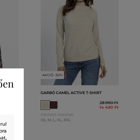
AKCIÓ -50%
ően
GARBÓ CAMEL ACTIVE T-SHIRT
NS KLJ
28 990 Ft
14 490 Ft
40 990 Ft
Elérhető méretek:
20 490 Ft
XS
,
M
,
L
,
XL
,
XXL
rul
bra
at,