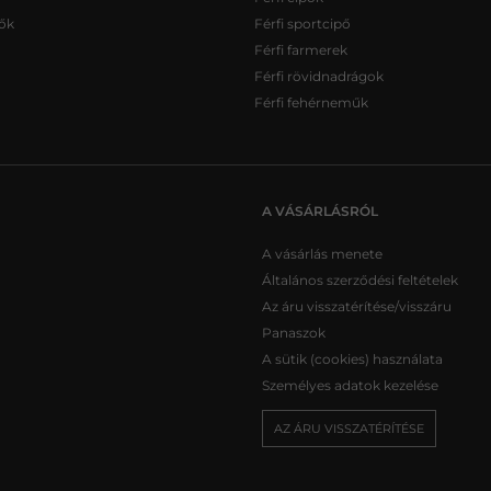
ők
Férfi sportcipő
Férfi farmerek
Férfi rövidnadrágok
Férfi fehérneműk
A VÁSÁRLÁSRÓL
A vásárlás menete
Általános szerződési feltételek
Az áru visszatérítése/visszáru
Panaszok
A sütik (cookies) használata
Személyes adatok kezelése
AZ ÁRU VISSZATÉRÍTÉSE