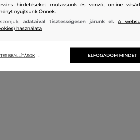
leváns hirdetéseket mutassunk és vonzó, online vásárl
ményt nyújtsunk Önnek.
szönjük,
adataival tisztességesen járunk el.
A websü
ookies) használata
ELFOGADOM MINDET
TES BEÁLLÍTÁSOK