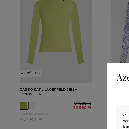
Az
AKCIÓ -50%
AKCIÓ -5
GARBÓ KARL LAGERFELD MESH
GARBÓ K
LONGSLEEVE
LONGSLE
67 990 Ft
33 990 Ft
A 
Elérhető méretek:
Elérhető 
XS
,
S
,
M
,
L
,
XL
L
,
XL
we
ka