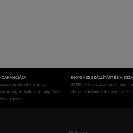
G GARANCIÁJA
INGYENES SZÁLLÍTÁST ÉS VISSZ
izedes értékesítési múlttal
29 990 Ft feletti szállítás mindig in
gyarországon. Nálunk mindig 100%-
visszaküldéséért soha nem kell fize
méket vásárol.
Férfi cipők