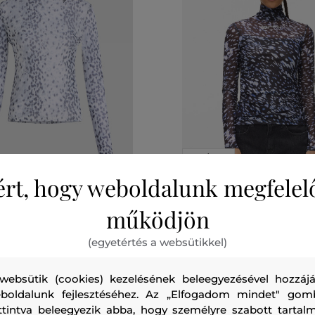
AKCIÓ -50%
ért, hogy weboldalunk megfelel
0%
UTOLSÓ ESÉLY
működjön
ARL LAGERFELD MESH
GARBÓ KARL LAGERFELD JEA
EVE
MESH LIGHTS AOP TOP
(egyetértés a websütikkel)
67 990 Ft
33 990 Ft
websütik (cookies) kezelésének beleegyezésével hozzájá
méretek:
Elérhető méretek:
XS
boldalunk fejlesztéséhez. Az „Elfogadom mindet" gom
ttintva beleegyezik abba, hogy személyre szabott tartalm