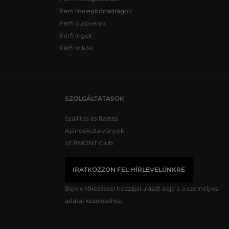
Férfi melegítőnadrágok
Férfi pulóverek
Férfi ingek
Férfi trikók
SZOLGÁLTATASOK
Szállítás és fizetés
Ajándékutalványok
VERMONT Club
IRATKOZZON FEL HÍRLEVELÜNKRE
Bejelentkezéssel hozzájárulását adja a
a személyes
adatai kezeléséhez.