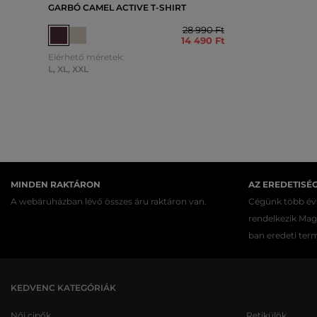
GARBÓ CAMEL ACTIVE T-SHIRT
28 990 Ft
14 490 Ft
Elérhető méretek:
L
,
XL
,
XXL
MINDEN RAKTÁRON
AZ EREDETISÉ
A webáruházban lévő összes áru raktáron van.
Cégünk több évt
rendelkezik Ma
ban eredeti ter
KEDVENC KATEGÓRIÁK
Női cipők
Retikülök