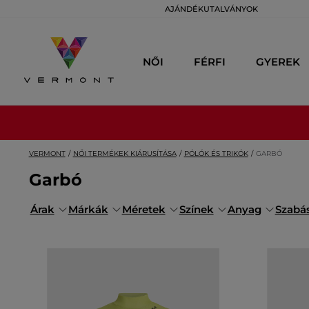
AJÁNDÉKUTALVÁNYOK
NŐI
FÉRFI
GYEREK
VERMONT
NŐI TERMÉKEK KIÁRUSÍTÁSA
PÓLÓK ÉS TRIKÓK
GARBÓ
Garbó
Árak
Márkák
Méretek
Színek
Anyag
Szabá