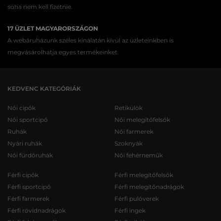
soha nem kell fizetnie.
17 ÜZLET MAGYARORSZÁGON
A webáruházunk széles kínálatán kívül az üzleteinkben is
megvásárolhatja egyes termékeinket.
KEDVENC KATEGÓRIÁK
Női cipők
Retikülök
Női sportcipő
Női melegítőfelsők
Ruhák
Női farmerek
Nyári ruhák
Szoknyák
Női fürdőruhák
Női fehérneműk
Férfi cipők
Férfi melegítőfelsők
Férfi sportcipő
Férfi melegítőnadrágok
Férfi farmerek
Férfi pulóverek
Férfi rövidnadrágok
Férfi ingek