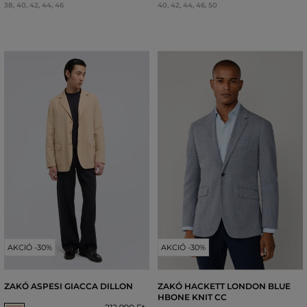
38
,
40
,
42
,
44
,
46
40
,
42
,
44
,
46
,
50
AKCIÓ -30%
AKCIÓ -30%
ZAKÓ ASPESI GIACCA DILLON
ZAKÓ HACKETT LONDON BLUE
HBONE KNIT CC