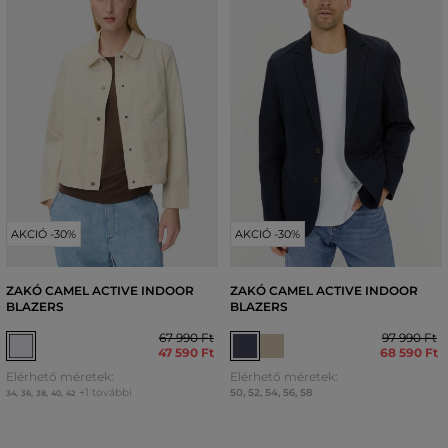
AKCIÓ -30%
AKCIÓ -30%
ZAKÓ CAMEL ACTIVE INDOOR
ZAKÓ CAMEL ACTIVE INDOOR
BLAZERS
BLAZERS
67 990 Ft
97 990 Ft
47 590 Ft
68 590 Ft
Elérhető méretek:
Elérhető méretek:
+1 további
50
,
52
,
54
,
56
,
58
34
,
36
,
38
,
40
,
42