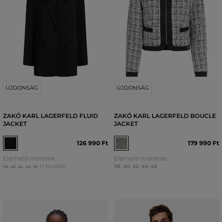
ÚJDONSÁG
ÚJDONSÁG
ZAKÓ KARL LAGERFELD FLUID
ZAKÓ KARL LAGERFELD BOUCLE
JACKET
JACKET
126 990 Ft
179 990 Ft
Elérhető méretek:
Elérhető méretek:
+1 további
38
,
40
,
42
,
44
,
46
38
,
40
,
42
,
44
,
46