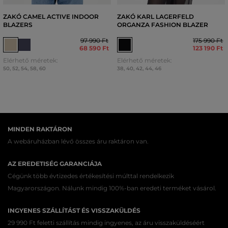
ZAKÓ CAMEL ACTIVE INDOOR
ZAKÓ KARL LAGERFELD
BLAZERS
ORGANZA FASHION BLAZER
97 990 Ft
175 990 Ft
68 590 Ft
123 190 Ft
Elérhető méretek:
Elérhető méretek:
50
,
52
,
54
,
58
,
60
38
,
40
,
42
,
44
,
46
MINDEN RAKTÁRON
A webáruházban lévő összes áru raktáron van.
AZ EREDETISÉG GARANCIÁJA
Cégünk több évtizedes értékesítési múlttal rendelkezik
Magyarországon. Nálunk mindig 100%-ban eredeti terméket vásárol.
INGYENES SZÁLLÍTÁST ÉS VISSZAKÜLDÉS
29 990 Ft feletti szállítás mindig ingyenes, az áru visszaküldéséért