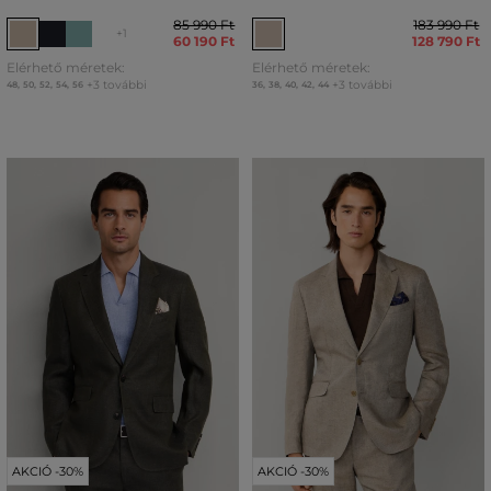
85 990 Ft
183 990 Ft
+1
60 190 Ft
128 790 Ft
Elérhető méretek:
Elérhető méretek:
+3 további
+3 további
48
,
50
,
52
,
54
,
56
36
,
38
,
40
,
42
,
44
AKCIÓ -30%
AKCIÓ -30%