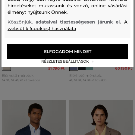
hirdetéseket mutassunk és vonzó, online vásárlási
élményt nyújtsunk Önnek.
Köszönjük,
adataival tisztességesen járunk el.
A
websütik (cookies) használata
AKCIÓ -30%
AKCIÓ -30%
ZAKÓ CAMEL ACTIVE INDOOR
ZAKÓ CAMEL ACTIVE INDOOR
ELFOGADOM MINDET
BLAZERS
BLAZERS
RÉSZLETES BEÁLLÍTÁSOK
73 990 Ft
85 990 Ft
+1
51 790 Ft
60 190 Ft
Elérhető méretek:
Elérhető méretek:
+1 további
+1 további
34
,
36
,
38
,
40
,
42
48
,
50
,
52
,
54
,
56