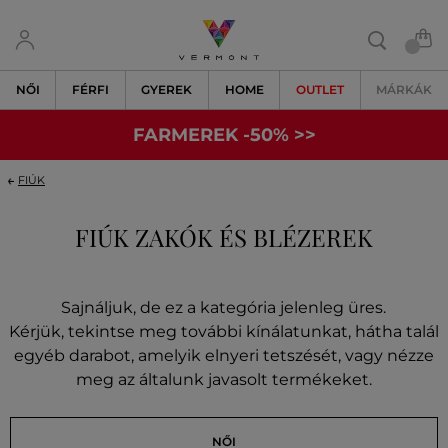
NŐI
FÉRFI
GYEREK
HOME
OUTLET
MÁRKÁK
FARMEREK -50% >>
FIÚK
FIÚK ZAKÓK ÉS BLÉZEREK
Sajnáljuk, de ez a kategória jelenleg üres.
Kérjük, tekintse meg további kínálatunkat, hátha talál
egyéb darabot, amelyik elnyeri tetszését, vagy nézze
meg az általunk javasolt termékeket.
NŐI