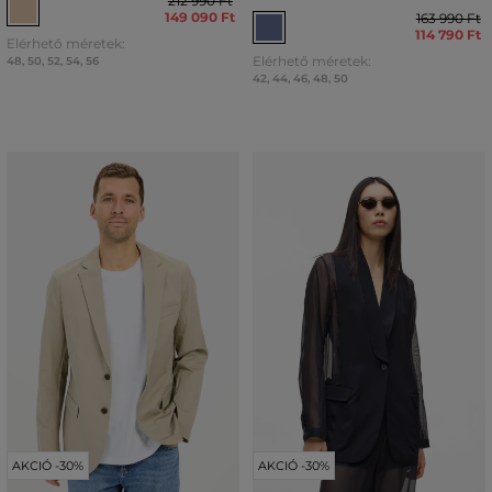
212 990 Ft
149 090 Ft
163 990 Ft
114 790 Ft
Elérhető méretek:
Elérhető méretek:
48
,
50
,
52
,
54
,
56
42
,
44
,
46
,
48
,
50
AKCIÓ -30%
AKCIÓ -30%