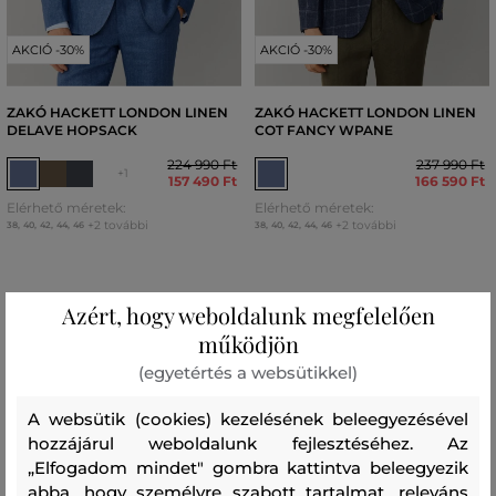
AKCIÓ -30%
AKCIÓ -30%
ZAKÓ HACKETT LONDON LINEN
ZAKÓ HACKETT LONDON LINEN
DELAVE HOPSACK
COT FANCY WPANE
224 990 Ft
237 990 Ft
+1
157 490 Ft
166 590 Ft
Elérhető méretek:
Elérhető méretek:
+2 további
+2 további
38
,
40
,
42
,
44
,
46
38
,
40
,
42
,
44
,
46
Azért, hogy weboldalunk megfelelően
működjön
(egyetértés a websütikkel)
A websütik (cookies) kezelésének beleegyezésével
hozzájárul weboldalunk fejlesztéséhez. Az
„Elfogadom mindet" gombra kattintva beleegyezik
abba, hogy személyre szabott tartalmat, releváns