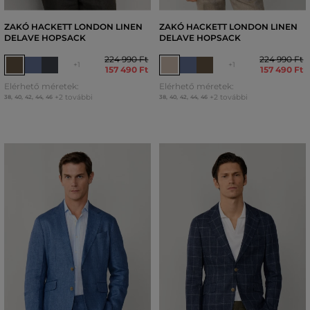
ZAKÓ HACKETT LONDON LINEN
ZAKÓ HACKETT LONDON LINEN
DELAVE HOPSACK
DELAVE HOPSACK
224 990 Ft
224 990 Ft
+1
+1
157 490 Ft
157 490 Ft
Elérhető méretek:
Elérhető méretek:
+2 további
+2 további
38
,
40
,
42
,
44
,
46
38
,
40
,
42
,
44
,
46