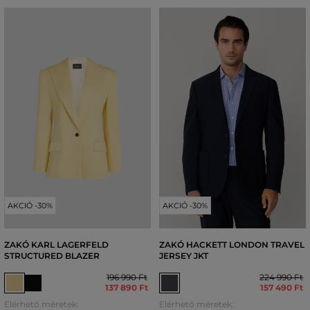
AKCIÓ -30%
AKCIÓ -30%
ZAKÓ KARL LAGERFELD
ZAKÓ HACKETT LONDON TRAVEL
STRUCTURED BLAZER
JERSEY JKT
196 990 Ft
224 990 Ft
137 890 Ft
157 490 Ft
Elérhető méretek:
Elérhető méretek: