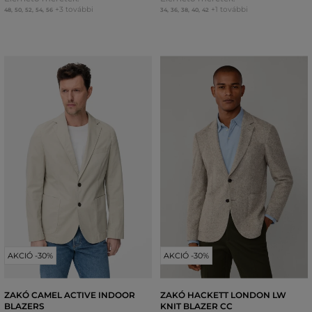
+3 további
+1 további
48
,
50
,
52
,
54
,
56
34
,
36
,
38
,
40
,
42
AKCIÓ -30%
AKCIÓ -30%
ZAKÓ CAMEL ACTIVE INDOOR
ZAKÓ HACKETT LONDON LW
BLAZERS
KNIT BLAZER CC