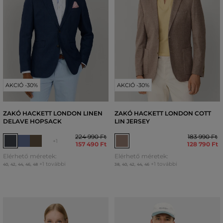
AKCIÓ -30%
AKCIÓ -30%
ZAKÓ HACKETT LONDON LINEN
ZAKÓ HACKETT LONDON COTT
DELAVE HOPSACK
LIN JERSEY
224 990 Ft
183 990 Ft
+1
157 490 Ft
128 790 Ft
Elérhető méretek:
Elérhető méretek:
+1 további
+1 további
40
,
42
,
44
,
46
,
48
38
,
40
,
42
,
44
,
46