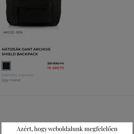
AKCIÓ -50%
HÁTIZSÁK GANT ARCHIVE
SHIELD BACKPACK
38 990 Ft
19 490 Ft
Elérhető méretek:
Egy méret
Azért, hogy weboldalunk megfelelően