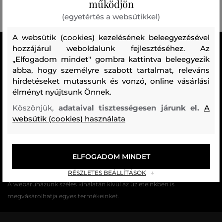
működjön
(egyetértés a websütikkel)
A websütik (cookies) kezelésének beleegyezésével
MINDEN RAKTÁRON
hozzájárul weboldalunk fejlesztéséhez. Az
„Elfogadom mindet" gombra kattintva beleegyezik
A webáruházban lévő összes áru raktáron van.
abba, hogy személyre szabott tartalmat, releváns
hirdetéseket mutassunk és vonzó, online vásárlási
AZ EREDETISÉG GARANCIÁJA
élményt nyújtsunk Önnek.
Cégünk több évtizedes értékesítési múlttal rendelkezik
Magyarországon. Nálunk mindig 100%-ban eredeti terméket vásárol.
Köszönjük,
adataival tisztességesen járunk el.
A
websütik (cookies) használata
INGYENES SZÁLLÍTÁST ÉS VISSZAKÜLDÉS
29 990 Ft feletti szállítás mindig ingyenes, az áru visszaküldéséért
soha nem kell fizetnie.
ELFOGADOM MINDET
17 ÜZLET MAGYARORSZÁGON
RÉSZLETES BEÁLLÍTÁSOK
A webáruházunk széles kínálatán kívül az üzleteinkben is
megvásárolhatja egyes termékeinket.