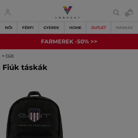
NŐI
FÉRFI
GYEREK
HOME
OUTLET
MÁRKÁK
FARMEREK -50% >>
FIÚK
Fiúk táskák