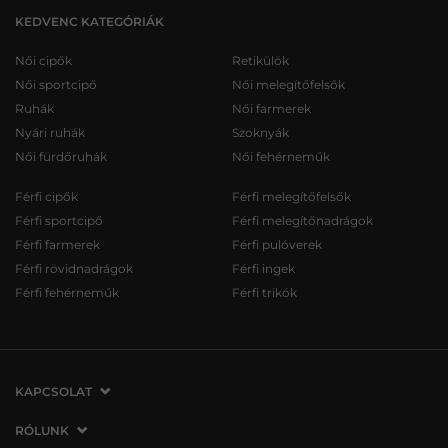
KEDVENC KATEGÓRIÁK
Női cipők
Retikülök
Női sportcipő
Női melegítőfelsők
Ruhák
Női farmerek
Nyári ruhák
Szoknyák
Női fürdőruhák
Női fehérneműk
Férfi cipők
Férfi melegítőfelsők
Férfi sportcipő
Férfi melegítőnadrágok
Férfi farmerek
Férfi pulóverek
Férfi rövidnadrágok
Férfi ingek
Férfi fehérneműk
Férfi trikók
KAPCSOLAT
VERMONT Services Slovakia s. r. o.
RÓLUNK