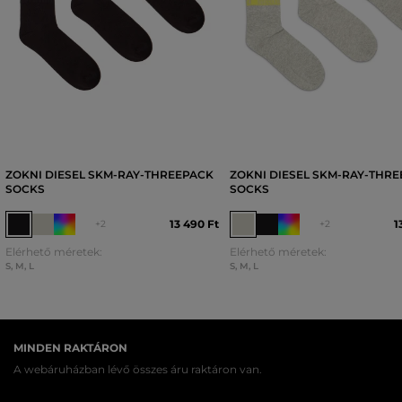
ZOKNI DIESEL SKM-RAY-THREEPACK
ZOKNI DIESEL SKM-RAY-THR
SOCKS
SOCKS
13 490 Ft
1
+2
+2
Elérhető méretek:
Elérhető méretek:
S
,
M
,
L
S
,
M
,
L
MINDEN RAKTÁRON
A webáruházban lévő összes áru raktáron van.