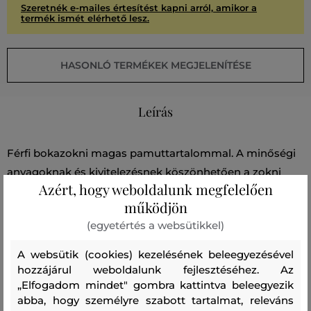
Szeretnék e-mailes értesítést kapni arról, amikor a
termék ismét elérhető lesz.
HASONLÓ TERMÉKEK MEGJELENÍTÉSE
Leírás
Férfi bokazokni magas pamuttartalommal. A minőségi
anyagoknak és kivitelezésnek köszönhetően a zokni
Azért, hogy weboldalunk megfelelően
tökéletesen tartja az alakját, légáteresztő és nagyon
működjön
kényelmes viselet. A praktikus csomag három pár
(egyetértés a websütikkel)
egyszínű zoknit tartalmaz. A mindennapi
szabadidőruházat nélkülözhetetlen része.
A websütik (cookies) kezelésének beleegyezésével
hozzájárul weboldalunk fejlesztéséhez. Az
„Elfogadom mindet" gombra kattintva beleegyezik
Szezon: BAS
Termék kódja
6595-BAS-CC-610
abba, hogy személyre szabott tartalmat, releváns