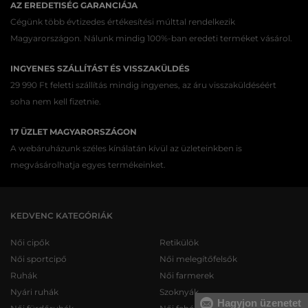
AZ EREDETISÉG GARANCIÁJA
Cégünk több évtizedes értékesítési múlttal rendelkezik
Magyarországon. Nálunk mindig 100%-ban eredeti terméket vásárol.
INGYENES SZÁLLÍTÁST ÉS VISSZAKÜLDÉS
29 990 Ft feletti szállítás mindig ingyenes, az áru visszaküldéséért
soha nem kell fizetnie.
17 ÜZLET MAGYARORSZÁGON
A webáruházunk széles kínálatán kívül az üzleteinkben is
megvásárolhatja egyes termékeinket.
KEDVENC KATEGÓRIÁK
Női cipők
Retikülök
Női sportcipő
Női melegítőfelsők
Ruhák
Női farmerek
Nyári ruhák
Szoknyák
Hagyjon üzenetet