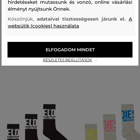
hirdetéseket mutassunk és vonzó, online vásárlási
Összetétel
élményt nyújtsunk Önnek.
Köszönjük,
adataival tisztességesen járunk el.
A
websütik (cookies) használata
felső anyag
ORGANIKUS PAMUT
POLIAMID
ELASZTÁN
80 %
17 %
3 %
ELFOGADOM MINDET
Ajánlott termékek
RÉSZLETES BEÁLLÍTÁSOK