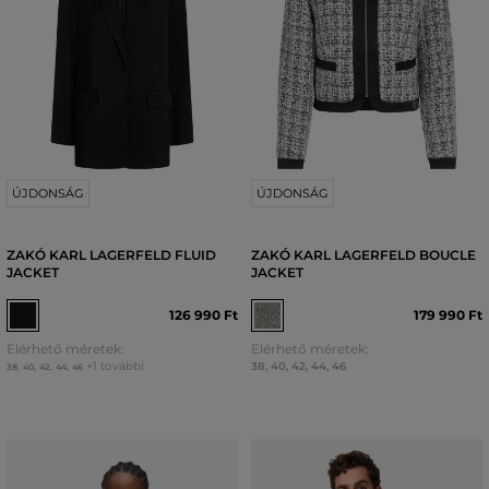
ÚJDONSÁG
ÚJDONSÁG
ZAKÓ KARL LAGERFELD FLUID
ZAKÓ KARL LAGERFELD BOUCLE
JACKET
JACKET
126 990 Ft
179 990 Ft
Elérhető méretek:
Elérhető méretek:
+1 további
38
,
40
,
42
,
44
,
46
38
,
40
,
42
,
44
,
46