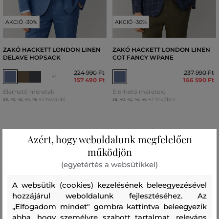
AKCIÓ -30%
AKCIÓ -30%
ZAKÓ HACKETT LONDON LINEN
ZAKÓ HACKETT LONDON LINEN
DELAVE HOPSACK
COT FANCY WPANE
224 990 Ft
237 990 Ft
+1
157 490 Ft
166 590 Ft
Elérhető méretek:
Elérhető méretek:
+2 további
+2 további
38
,
40
,
42
,
44
,
46
38
,
40
,
42
,
44
,
46
Azért, hogy weboldalunk megfelelően
működjön
(egyetértés a websütikkel)
A websütik (cookies) kezelésének beleegyezésével
hozzájárul weboldalunk fejlesztéséhez. Az
„Elfogadom mindet" gombra kattintva beleegyezik
abba, hogy személyre szabott tartalmat, releváns