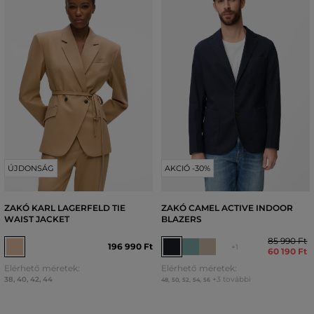
ÚJDONSÁG
AKCIÓ -30%
ZAKÓ KARL LAGERFELD TIE
ZAKÓ CAMEL ACTIVE INDOOR
WAIST JACKET
BLAZERS
85 990 Ft
196 990 Ft
+1
60 190 Ft
Elérhető méretek:
Elérhető méretek:
38
,
40
,
42
,
44
+3 további
48
,
50
,
52
,
54
,
56