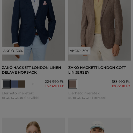
AKCIÓ -30%
AKCIÓ -30%
ZAKÓ HACKETT LONDON LINEN
ZAKÓ HACKETT LONDON COTT
DELAVE HOPSACK
LIN JERSEY
224 990 Ft
183 990 Ft
+1
157 490 Ft
128 790 Ft
Elérhető méretek:
Elérhető méretek:
+1 további
+1 további
40
,
42
,
44
,
46
,
48
38
,
40
,
42
,
44
,
46