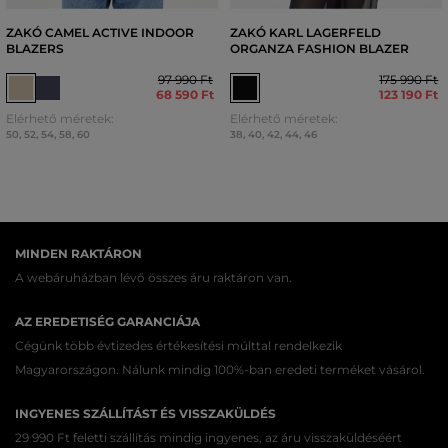
ZAKÓ CAMEL ACTIVE INDOOR
ZAKÓ KARL LAGERFELD
BLAZERS
ORGANZA FASHION BLAZER
97 990 Ft
175 990 Ft
68 590 Ft
123 190 Ft
Elérhető méretek:
Elérhető méretek:
50
,
52
,
54
,
58
,
60
38
,
40
,
42
,
44
,
46
MINDEN RAKTÁRON
A webáruházban lévő összes áru raktáron van.
AZ EREDETISÉG GARANCIÁJA
Cégünk több évtizedes értékesítési múlttal rendelkezik
Magyarországon. Nálunk mindig 100%-ban eredeti terméket vásárol.
INGYENES SZÁLLÍTÁST ÉS VISSZAKÜLDÉS
29 990 Ft feletti szállítás mindig ingyenes, az áru visszaküldéséért