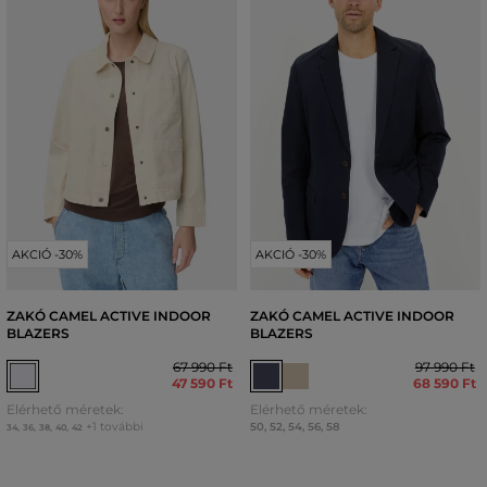
AKCIÓ -30%
AKCIÓ -30%
ZAKÓ CAMEL ACTIVE INDOOR
ZAKÓ CAMEL ACTIVE INDOOR
BLAZERS
BLAZERS
67 990 Ft
97 990 Ft
47 590 Ft
68 590 Ft
Elérhető méretek:
Elérhető méretek:
+1 további
50
,
52
,
54
,
56
,
58
34
,
36
,
38
,
40
,
42