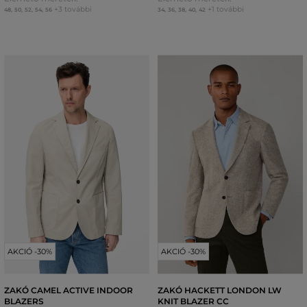
+3 további
+1 további
48
,
50
,
52
,
54
,
56
34
,
36
,
38
,
40
,
42
AKCIÓ -30%
AKCIÓ -30%
ZAKÓ CAMEL ACTIVE INDOOR
ZAKÓ HACKETT LONDON LW
BLAZERS
KNIT BLAZER CC