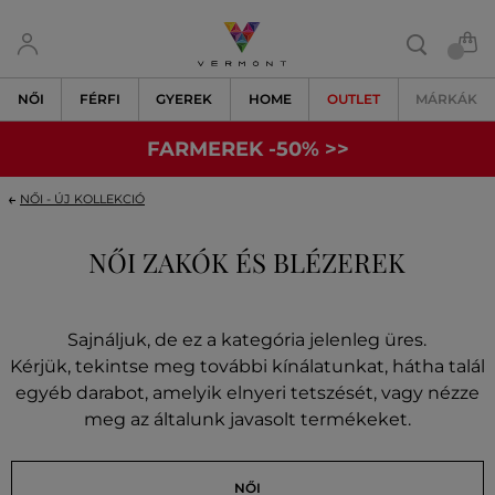
NŐI
FÉRFI
GYEREK
HOME
OUTLET
MÁRKÁK
FARMEREK -50% >>
NŐI - ÚJ KOLLEKCIÓ
NŐI ZAKÓK ÉS BLÉZEREK
Sajnáljuk, de ez a kategória jelenleg üres.
Kérjük, tekintse meg további kínálatunkat, hátha talál
egyéb darabot, amelyik elnyeri tetszését, vagy nézze
meg az általunk javasolt termékeket.
NŐI