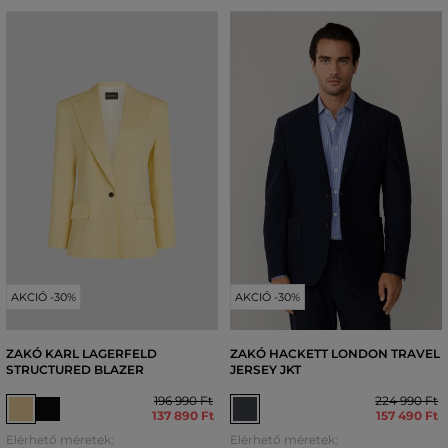
AKCIÓ -30%
AKCIÓ -30%
ZAKÓ KARL LAGERFELD
ZAKÓ HACKETT LONDON TRAVEL
STRUCTURED BLAZER
JERSEY JKT
196 990 Ft
224 990 Ft
137 890 Ft
157 490 Ft
Elérhető méretek:
Elérhető méretek: