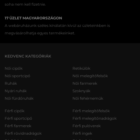
soha nem kell fizetnie.
17 ÜZLET MAGYARORSZÁGON
A webáruházunk széles kínálatán kívül az üzleteinkben is
megvásárolhatja egyes termékeinket.
KEDVENC KATEGÓRIÁK
Női cipők
Retikülök
Női sportcipő
Női melegítőfelsők
Ruhák
Női farmerek
Nyári ruhák
Szoknyák
Női fürdőruhák
Női fehérneműk
Férfi cipők
Férfi melegítőfelsők
Férfi sportcipő
Férfi melegítőnadrágok
Férfi farmerek
Férfi pulóverek
Férfi rövidnadrágok
Férfi ingek