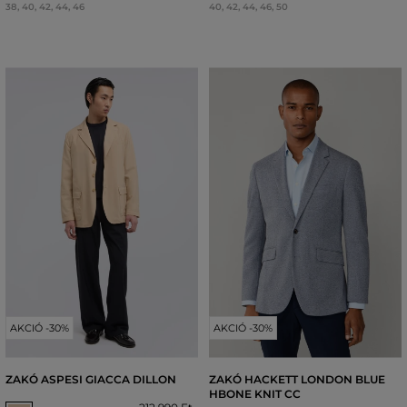
38
,
40
,
42
,
44
,
46
40
,
42
,
44
,
46
,
50
AKCIÓ -30%
AKCIÓ -30%
ZAKÓ ASPESI GIACCA DILLON
ZAKÓ HACKETT LONDON BLUE
HBONE KNIT CC