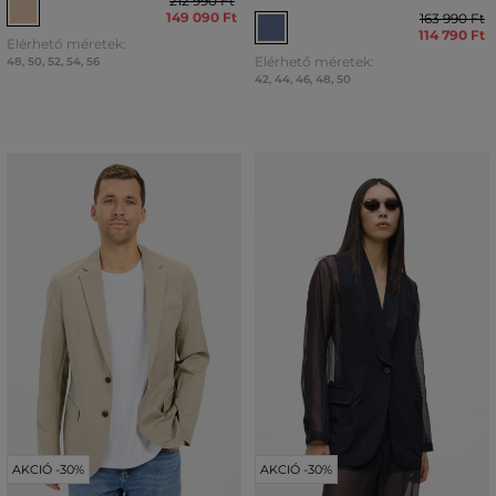
212 990 Ft
149 090 Ft
163 990 Ft
114 790 Ft
Elérhető méretek:
Elérhető méretek:
48
,
50
,
52
,
54
,
56
42
,
44
,
46
,
48
,
50
AKCIÓ -30%
AKCIÓ -30%