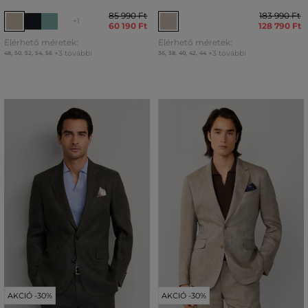
85 990 Ft
183 990 Ft
+1
60 190 Ft
128 790 Ft
Elérhető méretek:
Elérhető méretek:
+3 további
+3 további
48
,
50
,
52
,
54
,
56
36
,
38
,
40
,
42
,
44
AKCIÓ -30%
AKCIÓ -30%