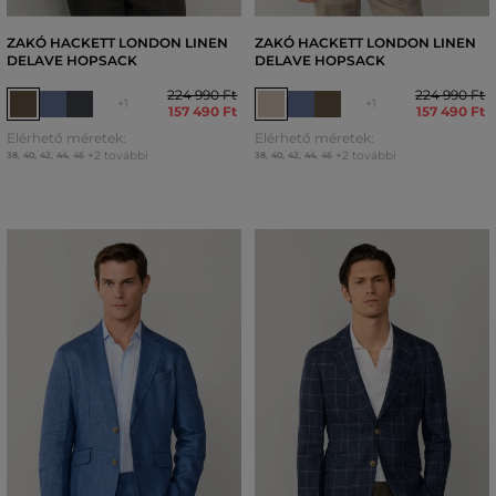
ZAKÓ HACKETT LONDON LINEN
ZAKÓ HACKETT LONDON LINEN
DELAVE HOPSACK
DELAVE HOPSACK
224 990 Ft
224 990 Ft
+1
+1
157 490 Ft
157 490 Ft
Elérhető méretek:
Elérhető méretek:
+2 további
+2 további
38
,
40
,
42
,
44
,
46
38
,
40
,
42
,
44
,
46