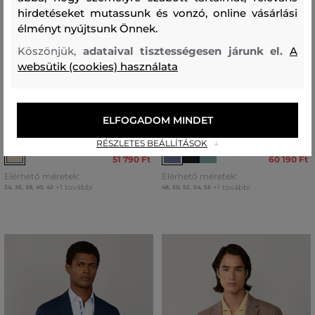
hirdetéseket mutassunk és vonzó, online vásárlási
élményt nyújtsunk Önnek.
Köszönjük,
adataival tisztességesen járunk el.
A
websütik (cookies) használata
AKCIÓ -30%
AKCIÓ -30%
ZAKÓ CAMEL ACTIVE INDOOR
ZAKÓ CAMEL ACTIVE INDOOR
ELFOGADOM MINDET
BLAZERS
BLAZERS
RÉSZLETES BEÁLLÍTÁSOK
73 990 Ft
85 990 Ft
+1
51 790 Ft
60 190 Ft
Elérhető méretek:
Elérhető méretek:
+1 további
+1 további
34
,
36
,
38
,
40
,
42
48
,
50
,
52
,
54
,
56