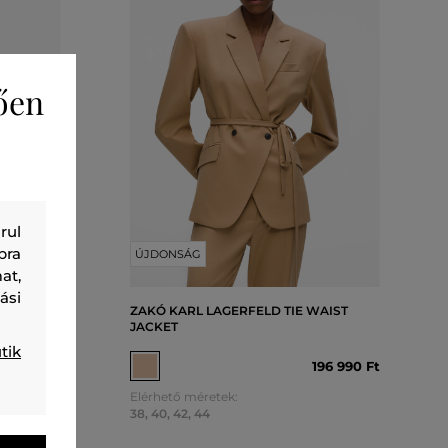
ően
rul
bra
ÚJDONSÁG
at,
ási
INSTRIPE
ZAKÓ KARL LAGERFELD TIE WAIST
JACKET
tik
26 990 Ft
196 990 Ft
Elérhető méretek:
38
,
40
,
42
,
44