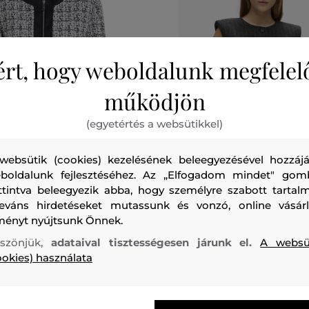
ért, hogy weboldalunk megfelel
működjön
(egyetértés a websütikkel)
websütik (cookies) kezelésének beleegyezésével hozzájá
boldalunk fejlesztéséhez. Az „Elfogadom mindet" gom
ÁG
ÚJDONSÁG
ttintva beleegyezik abba, hogy személyre szabott tartalm
leváns hirdetéseket mutassunk és vonzó, online vásárl
RL LAGERFELD BOUCLE
MELLÉNY KARL LAGERFELD P
ményt nyújtsunk Önnek.
TAILORED BLOUSE
szönjük,
adataival tisztességesen járunk el.
A websü
179 990 Ft
1
ookies) használata
méretek:
Elérhető méretek:
,
44
,
46
38
,
40
,
42
,
44
,
46
+1 további