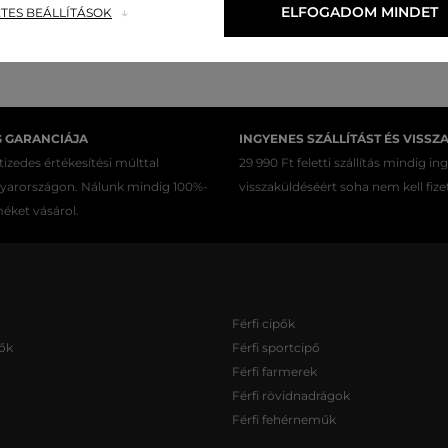
ELFOGADOM MINDET
TES BEÁLLÍTÁSOK
G GARANCIÁJA
INGYENES SZÁLLÍTÁST ÉS VISSZ
izedes értékesítési múlttal
29 990 Ft feletti szállítás mindig in
gyarországon. Nálunk mindig 100%-
visszaküldéséért soha nem kell fize
méket vásárol.
Férfi cipők
ők
Férfi sportcipő
Férfi farmerek
Férfi rövidnadrágok
Férfi fehérneműk