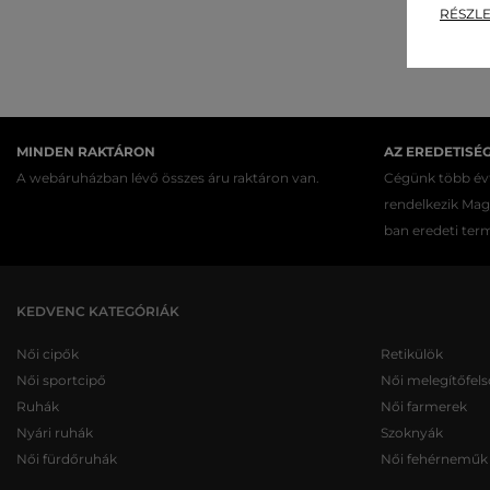
RÉSZLE
MINDEN RAKTÁRON
AZ EREDETISÉ
A webáruházban lévő összes áru raktáron van.
Cégünk több évt
rendelkezik Ma
ban eredeti ter
KEDVENC KATEGÓRIÁK
Női cipők
Retikülök
Női sportcipő
Női melegítőfels
Ruhák
Női farmerek
Nyári ruhák
Szoknyák
Női fürdőruhák
Női fehérneműk