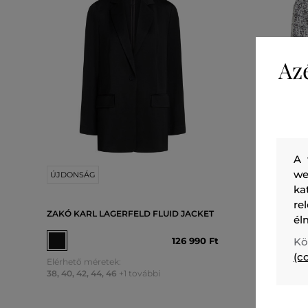
Az
A 
we
ÚJDONSÁG
ÚJDONS
ka
re
ZAKÓ KARL LAGERFELD FLUID JACKET
ZAKÓ KA
él
JACKET
Kö
126 990 Ft
(c
Elérhető méretek:
Elérhető 
38
,
40
,
42
,
44
,
46
+1 további
38
,
40
,
42