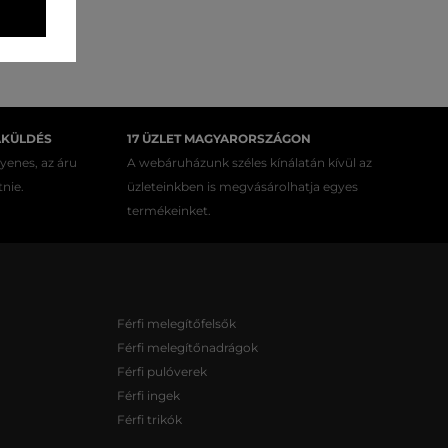
AKÜLDÉS
17 ÜZLET MAGYARORSZÁGON
gyenes, az áru
A webáruházunk széles kínálatán kívül az
tnie.
üzleteinkben is megvásárolhatja egyes
termékeinket.
Férfi melegítőfelsők
Férfi melegítőnadrágok
Férfi pulóverek
Férfi ingek
Férfi trikók