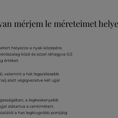
an mérjem le méreteimet hely
étert helyezze a nyak közepére,
mérőszalag közé és ezzel ráhagyva 0,5
g értéket.
l, valamint a hát legszélesebb
lj alatt végigvezetve két ujjal
gasságában, a legkeskenyebb
ujjal alátartva a centimétert.
atától a has legkiugróbb pontjáig