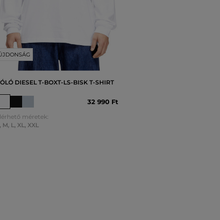
ÚJDONSÁG
ÓLÓ DIESEL T-BOXT-LS-BISK T-SHIRT
32 990 Ft
lérhető méretek:
,
M
,
L
,
XL
,
XXL