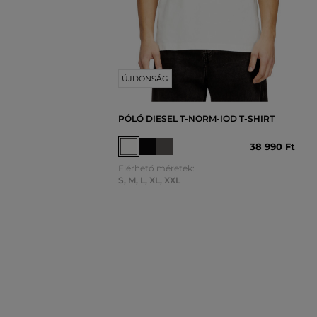
ÚJDONSÁG
PÓLÓ DIESEL T-NORM-IOD T-SHIRT
38 990 Ft
Elérhető méretek:
S
,
M
,
L
,
XL
,
XXL