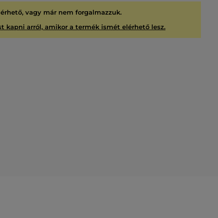
lérhető, vagy már nem forgalmazzuk.
t kapni arról, amikor a termék ismét elérhető lesz.