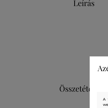
Leírás
Az
Összetétel
A 
we