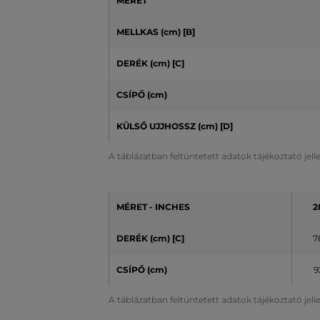
MÉRET
MELLKAS (cm) [B]
DERÉK (cm) [C]
CSÍPŐ (cm)
KÜLSŐ UJJHOSSZ (cm)
[D]
A táblázatban feltüntetett adatok tájékoztató jel
MÉRET - INCHES
2
DERÉK (cm) [C]
7
CSÍPŐ (cm)
9
A táblázatban feltüntetett adatok tájékoztató jel