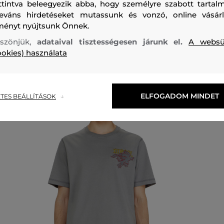
ttintva beleegyezik abba, hogy személyre szabott tartalm
leváns hirdetéseket mutassunk és vonzó, online vásárl
ményt nyújtsunk Önnek.
szönjük,
adataival tisztességesen járunk el.
A websü
ookies) használata
Ajánlott termékek
ELFOGADOM MINDET
TES BEÁLLÍTÁSOK