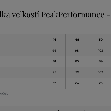
ľka veľkostí PeakPerformance -
46
48
50
94
98
102
81
85
89
95
99
103
63
64
65
legűek