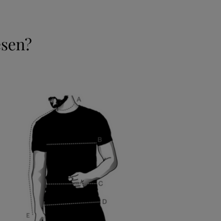
esen?