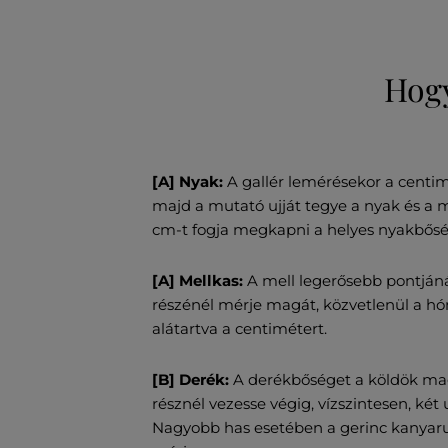
Hogy
[A] Nyak:
A gallér lemérésekor a centim
majd a mutató ujját tegye a nyak és a 
cm-t fogja megkapni a helyes nyakbősé
[A] Mellkas:
A mell legerősebb pontjáná
részénél mérje magát, közvetlenül a hóna
alátartva a centimétert.
[B] Derék:
A derékbőséget a köldök ma
résznél vezesse végig, vízszintesen, két 
Nagyobb has esetében a gerinc kanyarul