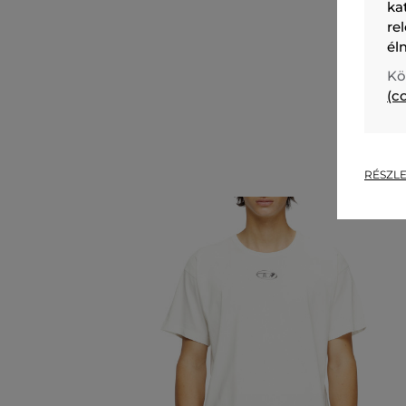
ka
re
él
Kö
(c
RÉSZLE