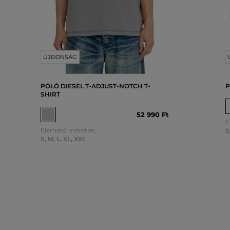
ÚJDONSÁG
PÓLÓ DIESEL T-ADJUST-NOTCH T-
P
SHIRT
52 990 Ft
E
Elérhető méretek:
S
S
,
M
,
L
,
XL
,
XXL