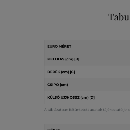
Tabu
EURO MÉRET
MELLKAS (cm) [B]
DERÉK (cm) [C]
CSÍPŐ (cm)
KÜLSŐ UJJHOSSZ (cm)
[D]
A táblázatban feltüntetett adatok tájékoztató jel