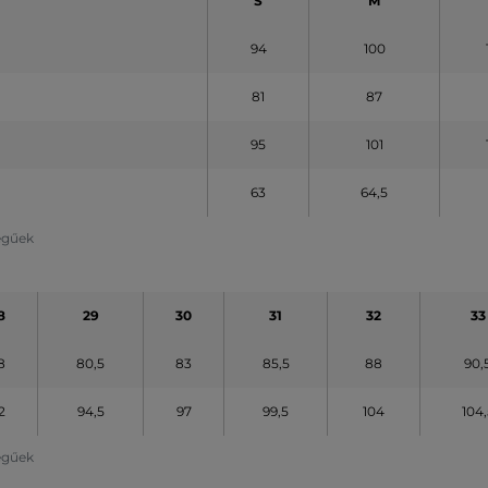
S
M
94
100
81
87
95
101
63
64,5
legűek
8
29
30
31
32
33
8
80,5
83
85,5
88
90,
2
94,5
97
99,5
104
104,
legűek