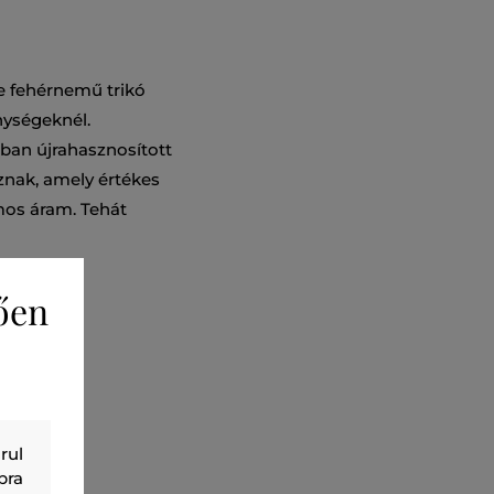
e fehérnemű trikó
nységeknél.
-ban újrahasznosított
aznak, amely értékes
omos áram. Tehát
ően
rul
bra