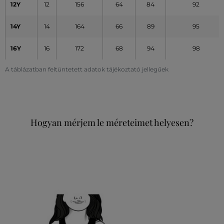
12Y
12
156
64
84
92
14Y
14
164
66
89
95
16Y
16
172
68
94
98
A táblázatban feltüntetett adatok tájékoztató jellegűek
Hogyan mérjem le méreteimet helyesen?