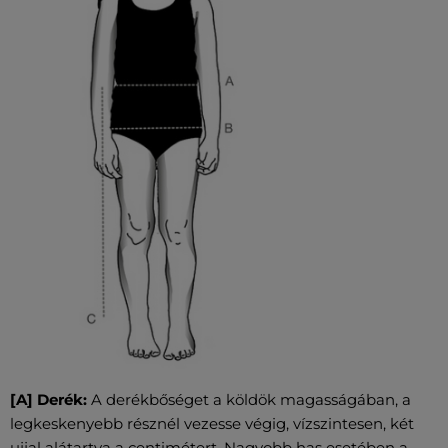
[A] Derék:
A derékbőséget a köldök magasságában, a
legkeskenyebb résznél vezesse végig, vízszintesen, két
ujjal alátartva a centimétert. Nagyobb has esetében a