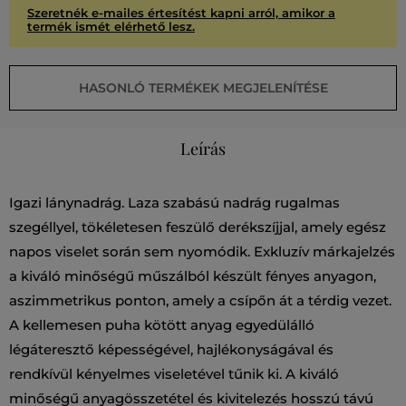
Szeretnék e-mailes értesítést kapni arról, amikor a
termék ismét elérhető lesz.
HASONLÓ TERMÉKEK MEGJELENÍTÉSE
Leírás
Igazi lánynadrág. Laza szabású nadrág rugalmas
szegéllyel, tökéletesen feszülő derékszíjjal, amely egész
napos viselet során sem nyomódik. Exkluzív márkajelzés
a kiváló minőségű műszálból készült fényes anyagon,
aszimmetrikus ponton, amely a csípőn át a térdig vezet.
A kellemesen puha kötött anyag egyedülálló
légáteresztő képességével, hajlékonyságával és
rendkívül kényelmes viseletével tűnik ki. A kiváló
minőségű anyagösszetétel és kivitelezés hosszú távú