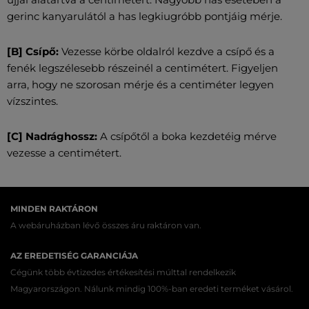
gerinc kanyarulától a has legkiugróbb pontjáig mérje.
[B] Csípő:
Vezesse körbe oldalról kezdve a csípő és a
fenék legszélesebb részeinél a centimétert. Figyeljen
arra, hogy ne szorosan mérje és a centiméter legyen
vízszintes.
[C] Nadrághossz:
A csípőtől a boka kezdetéig mérve
vezesse a centimétert.
MINDEN RAKTÁRON
A webáruházban lévő összes áru raktáron van.
AZ EREDETISÉG GARANCIÁJA
Cégünk több évtizedes értékesítési múlttal rendelkezik
Magyarországon. Nálunk mindig 100%-ban eredeti terméket vásárol.