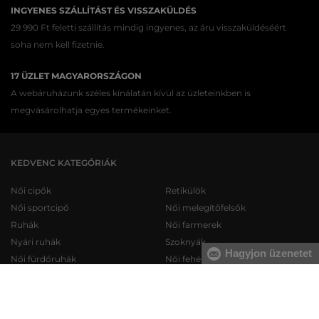
INGYENES SZÁLLÍTÁST ÉS VISSZAKÜLDÉS
29 990 Ft feletti szállítás mindig ingyenes, az áru visszaküldéséért
soha nem kell fizetnie.
17 ÜZLET MAGYARORSZÁGON
A webáruházunk széles kínálatán kívül az üzleteinkben is
megvásárolhatja egyes termékeinket.
KEDVENC KATEGÓRIÁK
Női cipők
Retikülök
Női sportcipő
Női melegítőfelsők
Ruhák
Női farmerek
Nyári ruhák
Szoknyák
Hagyjon üzenetet
Női fürdőruhák
Női fehérneműk
Férfi cipők
Férfi melegítőfelsők
Férfi sportcipő
Férfi melegítőnadrágok