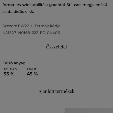
forma- és színstabilitást garantál. Stílusos megjelenésű
szabadidős cikk.
Szezon: FW22
Termék kódja
N21527_N0168-622-FG-0N406
Összetétel
felső anyag
POLIAMID
PAMUT
55 %
45 %
Ajánlott termékek