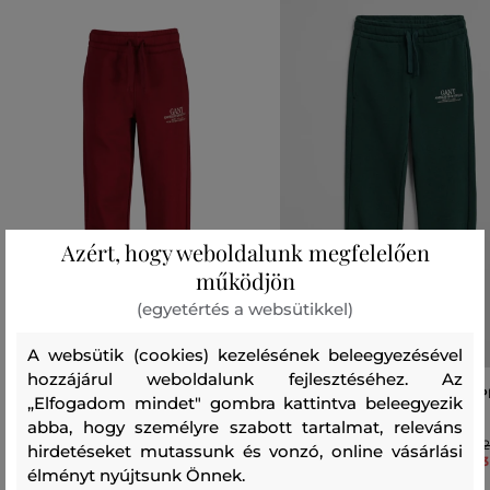
Azért, hogy weboldalunk megfelelően
működjön
(egyetértés a websütikkel)
A websütik (cookies) kezelésének beleegyezésével
hozzájárul weboldalunk fejlesztéséhez. Az
TRÉNINGNADRÁG GANT GRAPHIC
TRÉNINGNADRÁG GANT GRAP
„Elfogadom mindet" gombra kattintva beleegyezik
SWEATPANTS
SWEATPANTS
abba, hogy személyre szabott tartalmat, releváns
32 990 Ft
32
hirdetéseket mutassunk és vonzó, online vásárlási
23 090 Ft
23
élményt nyújtsunk Önnek.
Elérhető méretek:
Elérhető méretek: