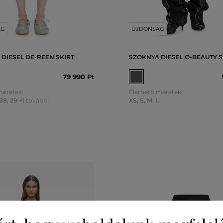
ÁG
ÚJDONSÁG
DIESEL DE-REEN SKIRT
SZOKNYA DIESEL O-BEAUTY S
79 990 Ft
méretek:
Elérhető méretek:
28
,
29
+1 további
XS
,
S
,
M
,
L