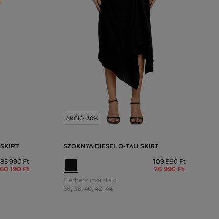
AKCIÓ -30%
 SKIRT
SZOKNYA DIESEL O-TALI SKIRT
85 990 Ft
109 990 Ft
60 190 Ft
76 990 Ft
Elérhető méretek:
36
,
38
,
40
,
42
,
44