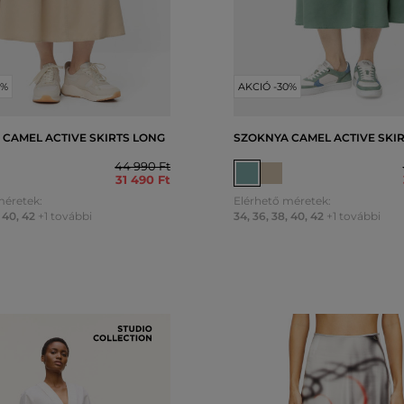
0%
AKCIÓ -30%
 CAMEL ACTIVE SKIRTS LONG
SZOKNYA CAMEL ACTIVE SKI
44 990 Ft
31 490 Ft
méretek:
Elérhető méretek:
40
,
42
+1 további
34
,
36
,
38
,
40
,
42
+1 további