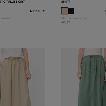
IC TULLE SKIRT
SKIRT
149 990 Ft
méretek:
Elérhető méretek:
40
,
42