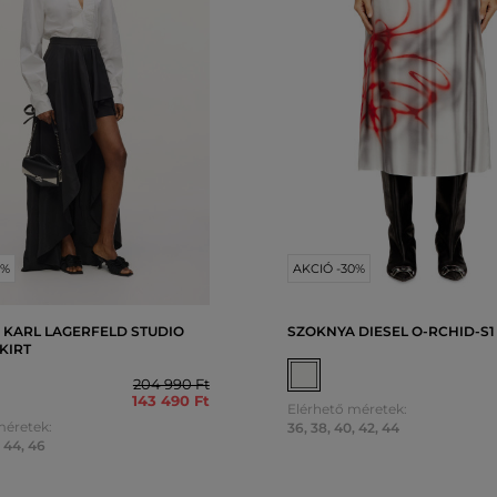
0%
AKCIÓ -30%
 KARL LAGERFELD STUDIO
SZOKNYA DIESEL O-RCHID-S1
KIRT
204 990 Ft
143 490 Ft
Elérhető méretek:
méretek:
36
,
38
,
40
,
42
,
44
,
44
,
46