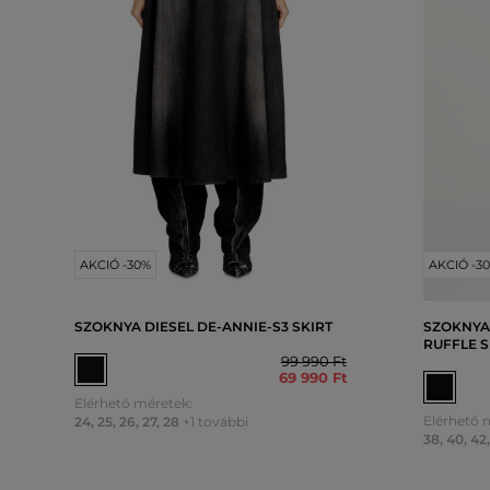
AKCIÓ -30%
AKCIÓ -3
SZOKNYA DIESEL DE-ANNIE-S3 SKIRT
SZOKNYA
RUFFLE S
99 990 Ft
69 990 Ft
Elérhető méretek:
Elérhető 
24
,
25
,
26
,
27
,
28
+1 további
38
,
40
,
42