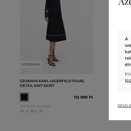
Az
A 
we
ka
re
él
ÚJDONSÁG
ÚJDONS
Kö
(c
SZOKNYA KARL LAGERFELD PEARL
SZOKNYA
DETAIL KNIT SKIRT
SKIRT
112 990 Ft
RÉSZLE
Elérhető méretek:
Elérhető 
XS
,
S
,
M
,
L
,
XL
38
,
40
,
42