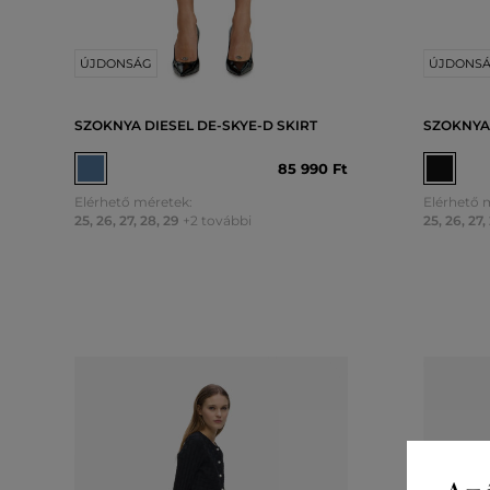
ÚJDONSÁG
ÚJDONS
SZOKNYA DIESEL DE-SKYE-D SKIRT
SZOKNYA 
85 990 Ft
Elérhető méretek:
Elérhető 
25
,
26
,
27
,
28
,
29
+2 további
25
,
26
,
27
,