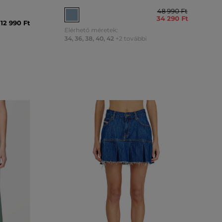
48 990 Ft
34 290 Ft
112 990 Ft
Elérhető méretek:
34
,
36
,
38
,
40
,
42
+2 további