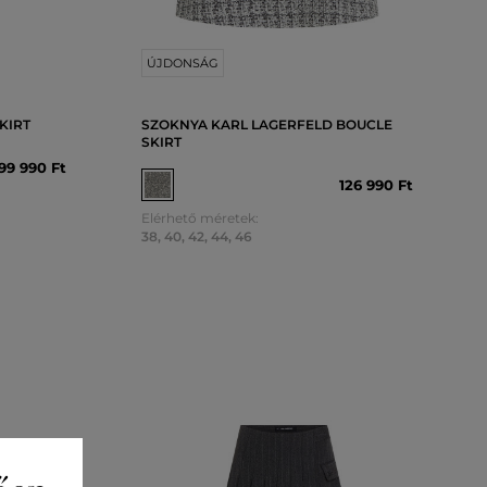
ÚJDONSÁG
KIRT
SZOKNYA KARL LAGERFELD BOUCLE
SKIRT
99 990 Ft
126 990 Ft
Elérhető méretek:
38
,
40
,
42
,
44
,
46