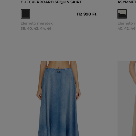
CHECKERBOARD SEQUIN SKIRT
ASYMMETR
112 990 Ft
Elérhető méretek:
Elérhető 
38
,
40
,
42
,
44
,
46
40
,
42
,
44