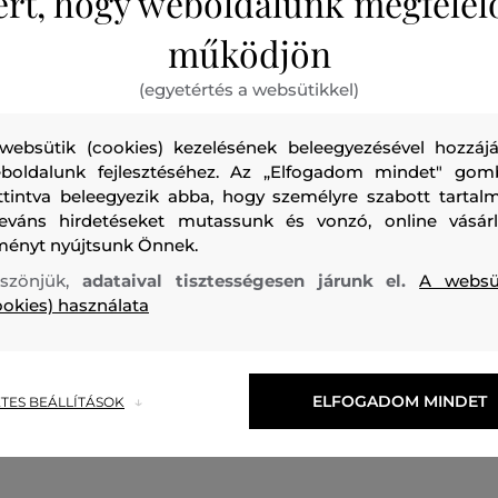
ért, hogy weboldalunk megfelel
működjön
(egyetértés a websütikkel)
websütik (cookies) kezelésének beleegyezésével hozzájá
boldalunk fejlesztéséhez. Az „Elfogadom mindet" gom
ttintva beleegyezik abba, hogy személyre szabott tartalm
leváns hirdetéseket mutassunk és vonzó, online vásárl
ményt nyújtsunk Önnek.
ÁG
ÚJDONSÁG
szönjük,
adataival tisztességesen járunk el.
A websü
ookies) használata
 KARL LAGERFELD RUFFLE
SZOKNYA KARL LAGERFELD 
MESH SKIRT
112 990 Ft
1
ELFOGADOM MINDET
TES BEÁLLÍTÁSOK
méretek:
Elérhető méretek:
,
44
,
46
38
,
40
,
42
,
44
,
46