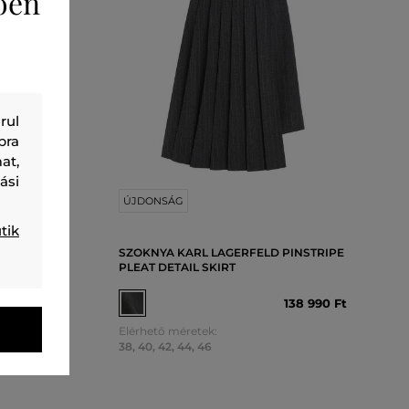
ően
rul
bra
at,
ási
ÚJDONSÁG
tik
PLEATED
SZOKNYA KARL LAGERFELD PINSTRIPE
PLEAT DETAIL SKIRT
06 990 Ft
138 990 Ft
Elérhető méretek:
38
,
40
,
42
,
44
,
46