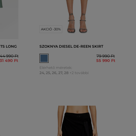
AKCIÓ -30%
RTS LONG
SZOKNYA DIESEL DE-REEN SKIRT
44 990 Ft
79 990 Ft
31 490 Ft
55 990 Ft
Elérhető méretek:
24
,
25
,
26
,
27
,
28
+2 további