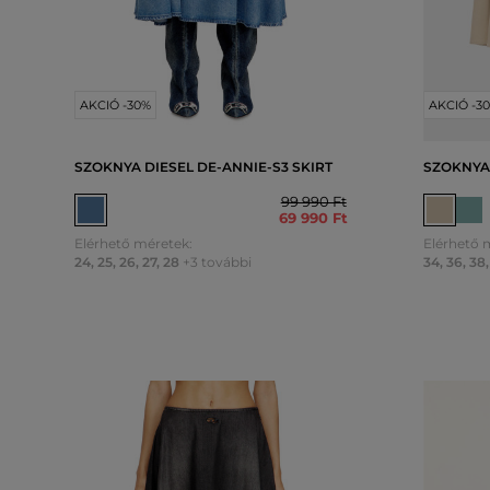
AKCIÓ -30%
AKCIÓ -3
SZOKNYA DIESEL DE-ANNIE-S3 SKIRT
SZOKNYA
99 990 Ft
69 990 Ft
Elérhető méretek:
Elérhető 
24
,
25
,
26
,
27
,
28
+3 további
34
,
36
,
38
,