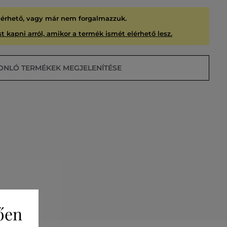
lérhető, vagy már nem forgalmazzuk.
t kapni arról, amikor a termék ismét elérhető lesz.
ONLÓ TERMÉKEK MEGJELENÍTÉSE
USÍTVA
ően