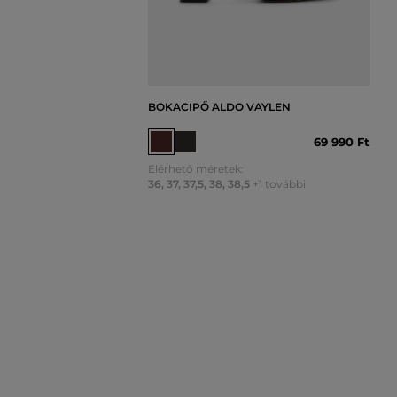
BOKACIPŐ ALDO VAYLEN
69 990 Ft
Elérhető méretek:
36
,
37
,
37,5
,
38
,
38,5
+1 további