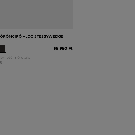
ÖRÖMCIPŐ ALDO STESSYWEDGE
59 990 Ft
lérhető méretek:
6