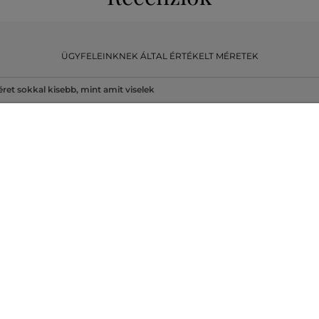
ÜGYFELEINKNEK ÁLTAL ÉRTÉKELT MÉRETEK
ret sokkal kisebb, mint amit viselek
ret egy kicsit kisebb, mint amit
lek
ret megegyezik az általam
ásosan viselt mérettel
ret egy kicsit nagyobb, mint amit
lában viselek
ret sokkal nagyobb, mint amit
lek