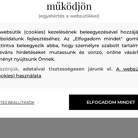
működjön
(egyetértés a websütikkel)
websütik (cookies) kezelésének beleegyezésével hozzájá
boldalunk fejlesztéséhez. Az „Elfogadom mindet" gom
ttintva beleegyezik abba, hogy személyre szabott tartalm
Női magas sarkú szatén szandál, amely exkluzív megjelené
leváns hirdetéseket mutassunk és vonzó, online vásárl
részleteivel nyűgöz le. Az elegáns, nyitott orrú és sarokkal 
ményt nyújtsunk Önnek.
egy dombornyomott KARL LAGERFELD logóval ellátott fém p
szönjük,
adataival tisztességesen járunk el.
A websü
A bőr talpbetét maximális kényelmet garantál. Összetévesz
ookies) használata
és időtálló lábbeli, amely tökéletessé teszi nyári öltözékét.
Szabás/Típus
SZANDÁL
Szezon: SS23
Termék kódja
KL
ELFOGADOM MINDET
TES BEÁLLÍTÁSOK