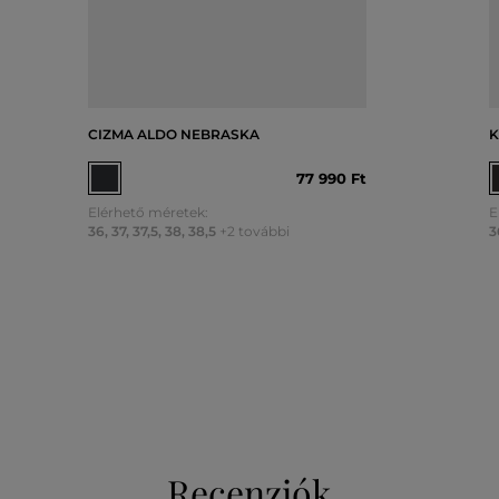
CIZMA ALDO NEBRASKA
K
77 990 Ft
Elérhető méretek:
E
36
,
37
,
37,5
,
38
,
38,5
+2 további
3
Recenziók