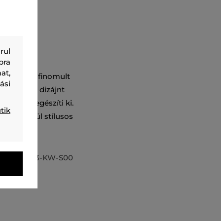
rul
bra
at,
sével és kifinomult
ási
rendelkező dizájnt
lakett egészíti ki.
tik
thetetlenül stílusos
30830-323-KW-S00