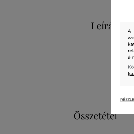
Leírás
A 
we
ka
re
él
Kö
(c
RÉSZLE
Összetétel