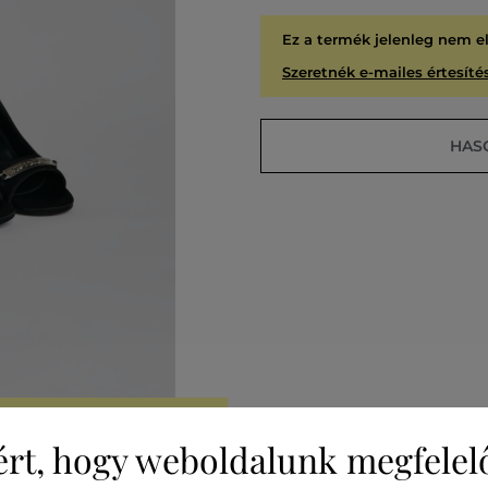
Ez a termék jelenleg nem e
Szeretnék e-mailes értesítés
HAS
A
KIÁR
ért, hogy weboldalunk megfelel