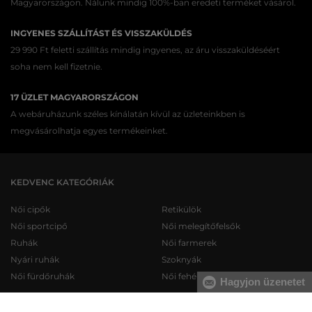
Magyarországon. Nálunk mindig 100%-ban eredeti terméket vásárol.
INGYENES SZÁLLÍTÁST ÉS VISSZAKÜLDÉS
29 990 Ft feletti szállítás mindig ingyenes, az áru visszaküldéséért
soha nem kell fizetnie.
17 ÜZLET MAGYARORSZÁGON
A webáruházunk széles kínálatán kívül az üzleteinkben is
megvásárolhatja egyes termékeinket.
KEDVENC KATEGÓRIÁK
Női cipők
Retikülök
Női sportcipő
Női melegítőfelsők
Ruhák
Női farmerek
Nyári ruhák
Szoknyák
Női fürdőruhák
Női fehérneműk
Hagyjon üzenetet
Férfi cipők
Férfi melegítőfelsők