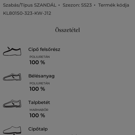
Szabás/Típus
SZANDÁL
Szezon: SS23
Termék kódja
KL80150-323-KW-J12
Összetétel
cipő felsőrész
POLIURETÁN
100 %
bélésanyag
POLIURETÁN
100 %
talpbetét
MARHABŐR
100 %
cipőtalp