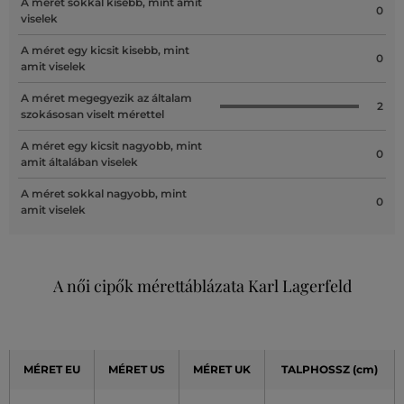
A méret sokkal kisebb, mint amit
0
viselek
A méret egy kicsit kisebb, mint
0
amit viselek
A méret megegyezik az általam
2
szokásosan viselt mérettel
A méret egy kicsit nagyobb, mint
0
amit általában viselek
A méret sokkal nagyobb, mint
0
amit viselek
A női cipők mérettáblázata Karl Lagerfeld
MÉRET EU
MÉRET US
MÉRET UK
TALPHOSSZ (cm)