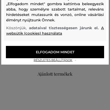
„Elfogadom mindet" gombra kattintva beleegyezik
abba, hogy személyre szabott tartalmat, releváns
Szezon: FW23
Termék kódja
hirdetéseket mutassunk és vonzó, online vásárlási
306560_2M56-623-CC-33-0
élményt nyújtsunk Önnek.
Köszönjük,
adataival tisztességesen járunk el.
A
Összetétel
websütik (cookies) használata
felső anyag
ELFOGADOM MINDET
PAMUT
100 %
RÉSZLETES BEÁLLÍTÁSOK
Ajánlott termékek