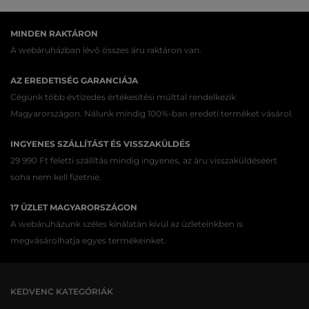
MINDEN RAKTÁRON
A webáruházban lévő összes áru raktáron van.
AZ EREDETISÉG GARANCIÁJA
Cégünk több évtizedes értékesítési múlttal rendelkezik
Magyarországon. Nálunk mindig 100%-ban eredeti terméket vásárol.
INGYENES SZÁLLÍTÁST ÉS VISSZAKÜLDÉS
29 990 Ft feletti szállítás mindig ingyenes, az áru visszaküldéséért
soha nem kell fizetnie.
17 ÜZLET MAGYARORSZÁGON
A webáruházunk széles kínálatán kívül az üzleteinkben is
megvásárolhatja egyes termékeinket.
KEDVENC KATEGÓRIÁK