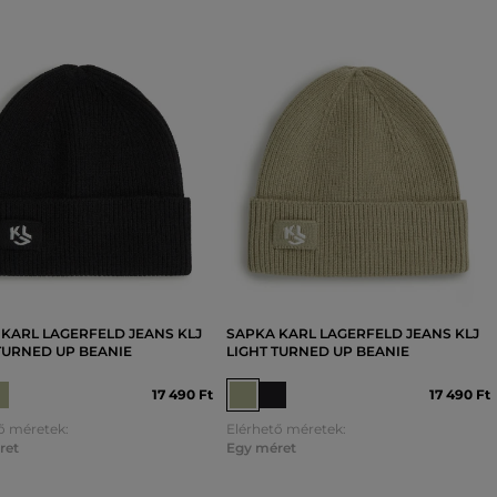
KARL LAGERFELD JEANS KLJ
SAPKA KARL LAGERFELD JEANS KLJ
TURNED UP BEANIE
LIGHT TURNED UP BEANIE
17 490 Ft
17 490 Ft
ő méretek:
Elérhető méretek:
ret
Egy méret