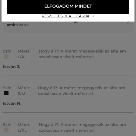
A méret egy kicsit nagyobb, mint
ELFOGADOM MINDET
1
amit általában viselek
RÉSZLETES BEÁLLÍTÁSOK
A méret sokkal nagyobb, mint
2
amit viselek
Szín
Méret:
Hogy áll?: A méret megegyezik az általam
L/XL
szokásosan viselt mérettel
István J.
Szín
Méret:
Hogy áll?: A méret megegyezik az általam
S/M
szokásosan viselt mérettel
István N.
Szín
Méret:
Hogy áll?: A méret megegyezik az általam
L/XL
szokásosan viselt mérettel