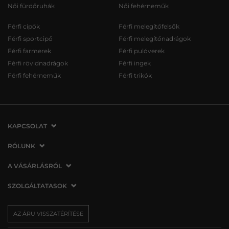
Női fürdőruhák
Női fehérneműk
Férfi cipők
Férfi melegítőfelsők
Férfi sportcipő
Férfi melegítőnadrágok
Férfi farmerek
Férfi pulóverek
Férfi rövidnadrágok
Férfi ingek
Férfi fehérneműk
Férfi trikók
KAPCSOLAT
VERMONT Services Slovakia s. r. o.
RÓLUNK
Vlčie hrdlo 53
Cégünkről
A VÁSÁRLÁSRÓL
821 07 Bratislava
Elérhetőség
Szlovákia
A vásárlás menete
SZOLGÁLTATASOK
Üzleteink
tel.:
06 1 901 1901
Általános szerződési feltételek
Affiliate
Szállítás és fizetés
info@vermont.hu
Az áru visszatérítése/visszáru
AZ ÁRU VISSZATÉRÍTÉSE
Sajtó
Ajándékutalványok
Panaszok