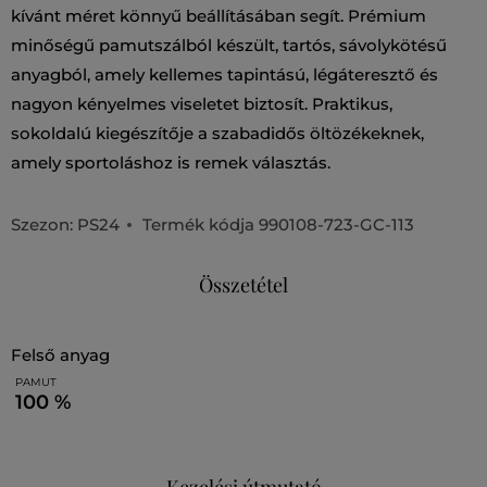
kívánt méret könnyű beállításában segít. Prémium
minőségű pamutszálból készült, tartós, sávolykötésű
anyagból, amely kellemes tapintású, légáteresztő és
nagyon kényelmes viseletet biztosít. Praktikus,
sokoldalú kiegészítője a szabadidős öltözékeknek,
amely sportoláshoz is remek választás.
Szezon: PS24
Termék kódja
990108-723-GC-113
Összetétel
felső anyag
PAMUT
100 %