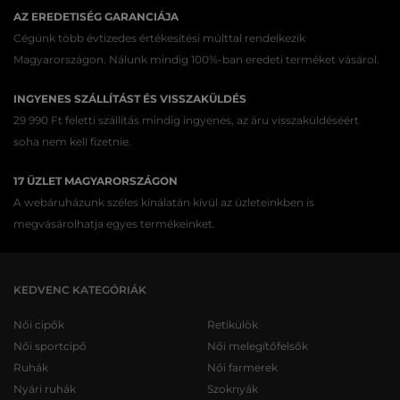
AZ EREDETISÉG GARANCIÁJA
Cégünk több évtizedes értékesítési múlttal rendelkezik
Magyarországon. Nálunk mindig 100%-ban eredeti terméket vásárol.
INGYENES SZÁLLÍTÁST ÉS VISSZAKÜLDÉS
29 990 Ft feletti szállítás mindig ingyenes, az áru visszaküldéséért
soha nem kell fizetnie.
17 ÜZLET MAGYARORSZÁGON
A webáruházunk széles kínálatán kívül az üzleteinkben is
megvásárolhatja egyes termékeinket.
KEDVENC KATEGÓRIÁK
Női cipők
Retikülök
Női sportcipő
Női melegítőfelsők
Ruhák
Női farmerek
Nyári ruhák
Szoknyák