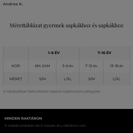
Andrea K.
Mérettáblázat gyermek sapkákhoz és sapkákhoz
1–6 ÉV
7–16 ÉV
KOR
6M–24M
3–6 év
7–12 év
13–16 év
MÉRET
S/M
L/XL
S/M
L/XL
A táblázatban feltüntetett adatok tájékoztató jellegűek
MINDEN RAKTÁRON
A webáruházban lévő összes áru raktáron van.