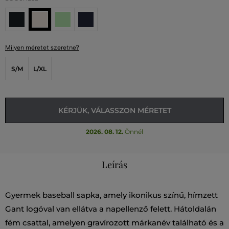
Milyen méretet szeretne?
S/M
L/XL
KÉRJÜK, VÁLASSZON MÉRETET
2026. 08. 12.
Önnél
Leírás
Gyermek baseball sapka, amely ikonikus színű, hímzett
Gant logóval van ellátva a napellenző felett. Hátoldalán
fém csattal, amelyen gravírozott márkanév található és a