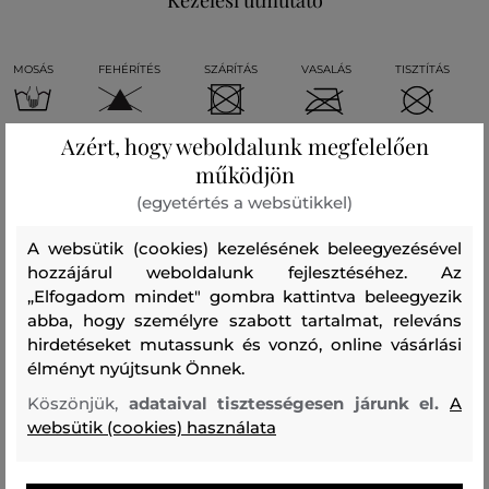
Kezelési útmutató
MOSÁS
FEHÉRÍTÉS
SZÁRÍTÁS
VASALÁS
TISZTÍTÁS
Azért, hogy weboldalunk megfelelően
működjön
(egyetértés a websütikkel)
Recenziók
A websütik (cookies) kezelésének beleegyezésével
hozzájárul weboldalunk fejlesztéséhez. Az
ÜGYFELEINKNEK ÁLTAL ÉRTÉKELT MÉRETEK
„Elfogadom mindet" gombra kattintva beleegyezik
abba, hogy személyre szabott tartalmat, releváns
A méret sokkal kisebb, mint amit
0
hirdetéseket mutassunk és vonzó, online vásárlási
viselek
élményt nyújtsunk Önnek.
A méret egy kicsit kisebb, mint
1
Köszönjük,
adataival tisztességesen járunk el.
A
amit viselek
websütik (cookies) használata
A méret megegyezik az általam
24
szokásosan viselt mérettel