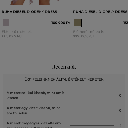
RUHA DIESEL D-ORENY DRESS
RUHA DIESEL D-ORELY DRESS
109 990 Ft
15
Elérhető méretek:
Elérhető méretek:
XXS
,
XS
,
S
,
M
,
L
XXS
,
XS
,
S
,
M
,
L
Recenziók
ÜGYFELEINKNEK ÁLTAL ÉRTÉKELT MÉRETEK
A méret sokkal kisebb, mint amit
0
viselek
A méret egy kicsit kisebb, mint
0
amit viselek
A méret megegyezik az általam
1