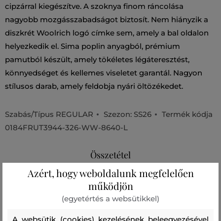
cipzárral kiegészítve. A szoknya finom ráncolása
nagyobb mozgásszabadságot biztosít. Nem hiányzik a
diszkrét Woolrich logó címke sem, amely a bal oldalon
helyezkedik el. Sima poplin anyagból, prémium
pamutból készült, amely tökéletes légáteresztést,
könnyedséget és kellemes viseletet garantál. Nagyon
stílusos darab, amely feldobja nyári öltözékedet.
Szabás/Típus
REGULAR
Szezon: SS26
Termék kódja
0184FRUT3944-326-WW-8640-L
Összetétel
Azért, hogy weboldalunk megfelelően
működjön
felső anyag
(egyetértés a websütikkel)
PAMUT
100 %
A websütik (cookies) kezelésének beleegyezésével