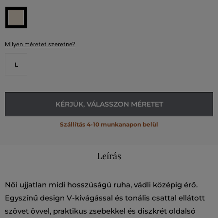
Milyen méretet szeretne?
L
KÉRJÜK, VÁLASSZON MÉRETET
Szállítás 4-10 munkanapon belül
Leírás
Női ujjatlan midi hosszúságú ruha, vádli középig érő.
Egyszínű design V-kivágással és tonális csattal ellátott
szövet övvel, praktikus zsebekkel és diszkrét oldalsó