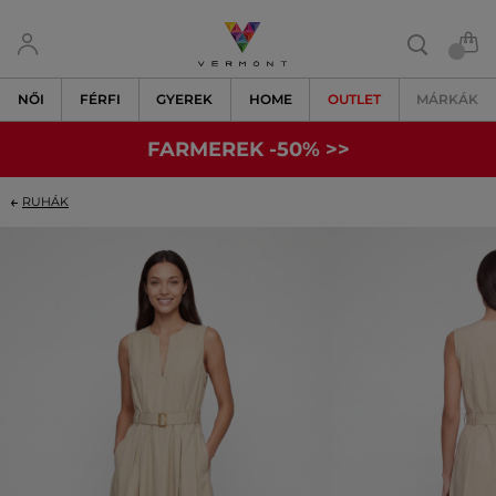
NŐI
FÉRFI
GYEREK
HOME
OUTLET
MÁRKÁK
FARMEREK -50% >>
RUHÁK