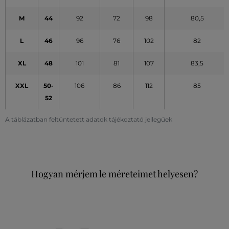
M
44
92
72
98
80,5
L
46
96
76
102
82
XL
48
101
81
107
83,5
XXL
50-
106
86
112
85
52
A táblázatban feltüntetett adatok tájékoztató jellegűek
Hogyan mérjem le méreteimet helyesen?