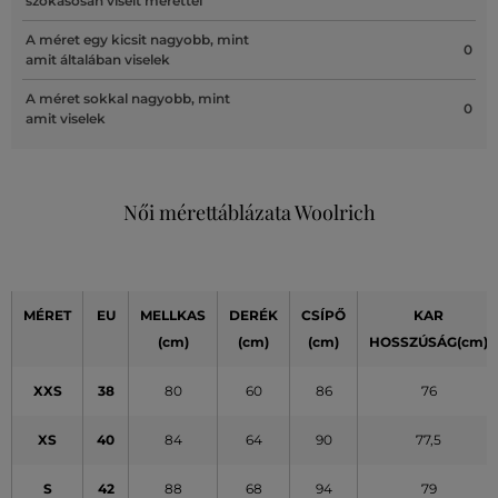
szokásosan viselt mérettel
A méret egy kicsit nagyobb, mint
0
amit általában viselek
A méret sokkal nagyobb, mint
0
amit viselek
Női mérettáblázata Woolrich
MÉRET
EU
MELLKAS
DERÉK
CSÍPŐ
KAR
(cm)
(cm)
(cm)
HOSSZÚSÁG(cm)
XXS
38
80
60
86
76
XS
40
84
64
90
77,5
S
42
88
68
94
79