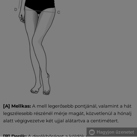
[A] Mellkas:
A mell legerősebb pontjánál, valamint a hát
legszélesebb részénél mérje magát, közvetlenül a hónalj
alatt végigvezetve két ujjal alátartva a centimétert.
Hagyjon üzenetet
[B] Derék:
A derékbőséget a köldök magasságában, a