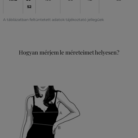
52
A táblázatban feltüntetett adatok tájékoztató jellegűek
Hogyan mérjem le méreteimet helyesen?