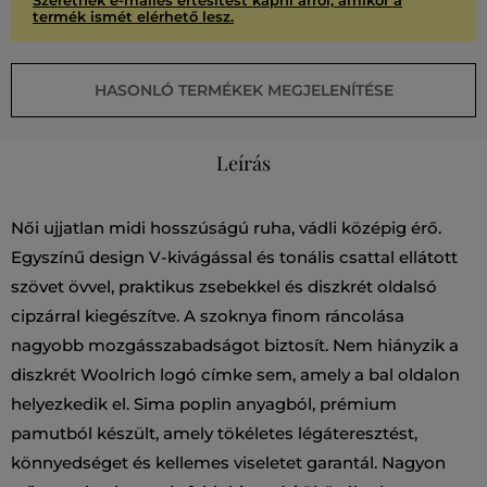
Szeretnék e-mailes értesítést kapni arról, amikor a
termék ismét elérhető lesz.
HASONLÓ TERMÉKEK MEGJELENÍTÉSE
Leírás
Női ujjatlan midi hosszúságú ruha, vádli középig érő.
Egyszínű design V-kivágással és tonális csattal ellátott
szövet övvel, praktikus zsebekkel és diszkrét oldalsó
cipzárral kiegészítve. A szoknya finom ráncolása
nagyobb mozgásszabadságot biztosít. Nem hiányzik a
diszkrét Woolrich logó címke sem, amely a bal oldalon
helyezkedik el. Sima poplin anyagból, prémium
pamutból készült, amely tökéletes légáteresztést,
könnyedséget és kellemes viseletet garantál. Nagyon