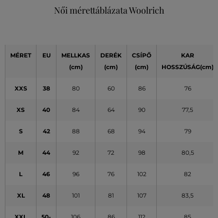
Női mérettáblázata Woolrich
MÉRET
EU
MELLKAS
DERÉK
CSÍPŐ
KAR
(cm)
(cm)
(cm)
HOSSZÚSÁG(cm)
XXS
38
80
60
86
76
XS
40
84
64
90
77,5
S
42
88
68
94
79
M
44
92
72
98
80,5
L
46
96
76
102
82
XL
48
101
81
107
83,5
XXL
50-
106
86
112
85