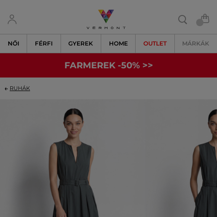
NŐI
FÉRFI
GYEREK
HOME
OUTLET
MÁRKÁK
FARMEREK -50% >>
RUHÁK