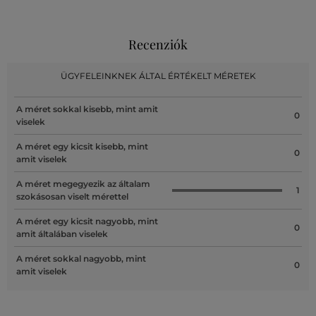
Recenziók
ÜGYFELEINKNEK ÁLTAL ÉRTÉKELT MÉRETEK
A méret sokkal kisebb, mint amit
0
viselek
A méret egy kicsit kisebb, mint
0
amit viselek
A méret megegyezik az általam
1
szokásosan viselt mérettel
A méret egy kicsit nagyobb, mint
0
amit általában viselek
A méret sokkal nagyobb, mint
0
amit viselek