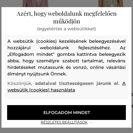
Azért, hogy weboldalunk megfelelően
működjön
(egyetértés a websütikkel)
A websütik (cookies) kezelésének beleegyezésével
hozzájárul weboldalunk fejlesztéséhez. Az
„Elfogadom mindet" gombra kattintva beleegyezik
abba, hogy személyre szabott tartalmat, releváns
hirdetéseket mutassunk és vonzó, online vásárlási
élményt nyújtsunk Önnek.
Köszönjük,
adataival tisztességesen járunk el.
A
websütik (cookies) használata
RUHA DIESEL M-ELGA DRESS
RUHA DIESEL D-DYVYNY DRE
155 990 Ft
21
ELFOGADOM MINDET
Elérhető méretek:
Elérhető méretek:
XXS
,
XS
,
S
,
M
,
L
XS
,
S
,
M
,
L
RÉSZLETES BEÁLLÍTÁSOK