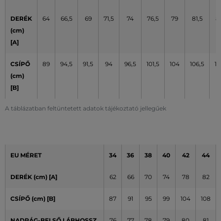
DERÉK
64
66,5
69
71,5
74
76,5
79
81,5
8
(cm)
[A]
CSÍPŐ
89
94,5
91,5
94
96,5
101,5
104
106,5
10
(cm)
[B]
A táblázatban feltüntetett adatok tájékoztató jellegűek
EU MÉRET
34
36
38
40
42
44
DERÉK (cm) [A]
62
66
70
74
78
82
CSÍPŐ (cm) [B]
87
91
95
99
104
108
NADRÁG-BELSŐ LÁBHOSSZ
76
77
78
79
80
81