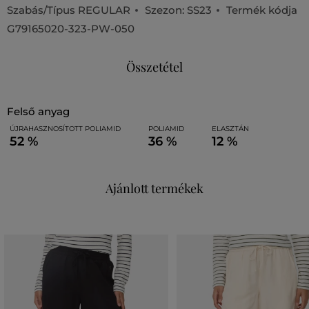
Szabás/Típus
REGULAR
Szezon: SS23
Termék kódja
G79165020-323-PW-050
Összetétel
felső anyag
ÚJRAHASZNOSÍTOTT POLIAMID
POLIAMID
ELASZTÁN
52 %
36 %
12 %
Ajánlott termékek