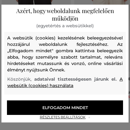
Azért, hogy weboldalunk megfelelően
működjön
(egyetértés a websütikkel)
A websütik (cookies) kezelésének beleegyezésével
hozzájárul weboldalunk fejlesztéséhez. Az
„Elfogadom mindet" gombra kattintva beleegyezik
abba, hogy személyre szabott tartalmat, releváns
hirdetéseket mutassunk és vonzó, online vásárlási
élményt nyújtsunk Önnek.
Köszönjük,
adataival tisztességesen járunk el.
A
RÖVIDNADRÁG CAMEL ACTIVE
RÖVIDNADRÁG CAMEL ACTIV
BERMUDAS / SHORTS
BERMUDAS / SHORTS
websütik (cookies) használata
32 990 Ft
32
23 090 Ft
23
Elérhető méretek:
Elérhető méretek:
ELFOGADOM MINDET
26
,
27
,
28
,
29
,
30
+1 további
26
,
27
,
28
,
29
,
30
RÉSZLETES BEÁLLÍTÁSOK