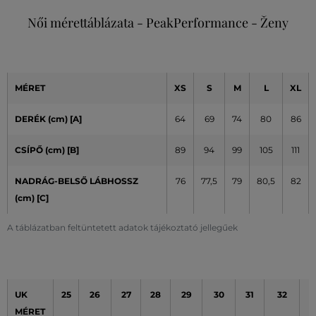
Női mérettáblázata - PeakPerformance - Ženy
MÉRET
XS
S
M
L
XL
DERÉK (cm) [A]
64
69
74
80
86
CSÍPŐ (cm)
[B]
89
94
99
105
111
NADRÁG-BELSŐ LÁBHOSSZ
76
77,5
79
80,5
82
(cm) [C]
A táblázatban feltüntetett adatok tájékoztató jellegűek
UK
25
26
27
28
29
30
31
32
3
MÉRET