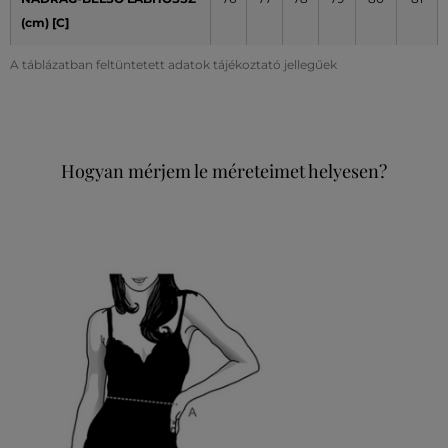
(cm) [C]
A táblázatban feltüntetett adatok tájékoztató jellegűek
Hogyan mérjem le méreteimet helyesen?