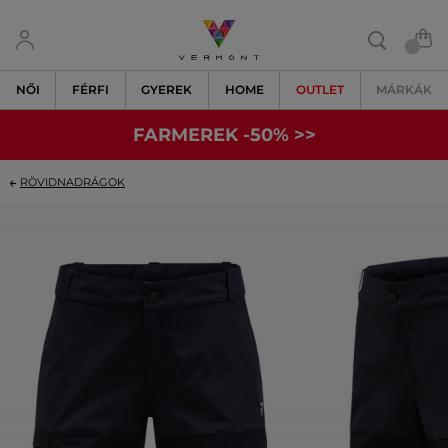
NŐI
FÉRFI
GYEREK
HOME
OUTLET
MÁRKÁK
FARMEREK -50% >>
RÖVIDNADRÁGOK