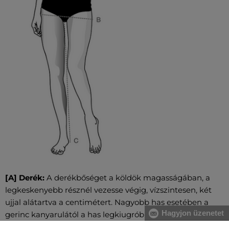
[A] Derék:
A derékbőséget a köldök magasságában, a
legkeskenyebb résznél vezesse végig, vízszintesen, két
ujjal alátartva a centimétert. Nagyobb has esetében a
Hagyjon üzenetet
gerinc kanyarulától a has legkiugróbb pontjáig mérje.