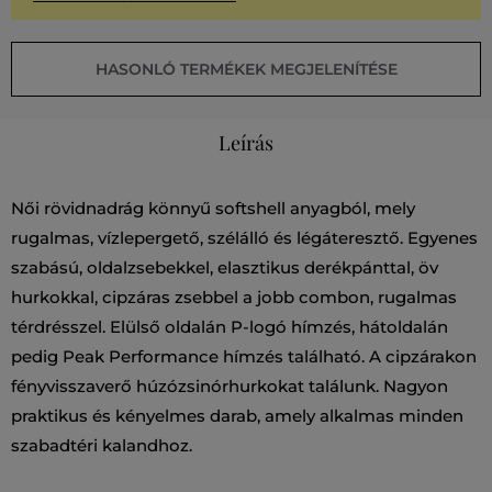
HASONLÓ TERMÉKEK MEGJELENÍTÉSE
Leírás
Női rövidnadrág könnyű softshell anyagból, mely
rugalmas, vízlepergető, szélálló és légáteresztő. Egyenes
szabású, oldalzsebekkel, elasztikus derékpánttal, öv
hurkokkal, cipzáras zsebbel a jobb combon, rugalmas
térdrésszel. Elülső oldalán P-logó hímzés, hátoldalán
pedig Peak Performance hímzés található. A cipzárakon
fényvisszaverő húzózsinórhurkokat találunk. Nagyon
praktikus és kényelmes darab, amely alkalmas minden
szabadtéri kalandhoz.