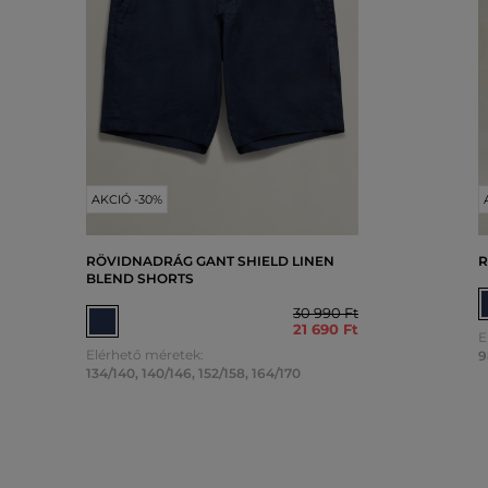
AKCIÓ -30%
RÖVIDNADRÁG GANT SHIELD LINEN
R
BLEND SHORTS
30 990 Ft
21 690 Ft
E
Elérhető méretek:
9
134/140
,
140/146
,
152/158
,
164/170