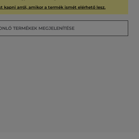
t kapni arról, amikor a termék ismét elérhető lesz.
ONLÓ TERMÉKEK MEGJELENÍTÉSE
USÍTVA