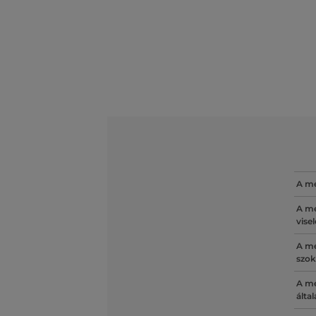
A mé
A mé
vise
A mé
szok
A mé
álta