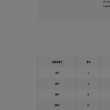
A mé
vise
MÉRET
ÉV
4Y
4
6Y
6
8Y
8
10Y
10