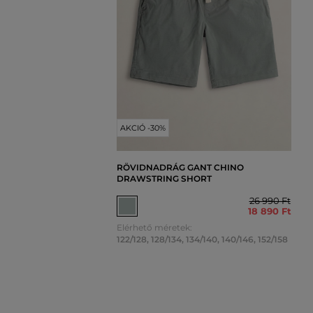
AKCIÓ -30%
RÖVIDNADRÁG GANT CHINO
DRAWSTRING SHORT
26 990 Ft
18 890 Ft
Elérhető méretek:
122/128
,
128/134
,
134/140
,
140/146
,
152/158