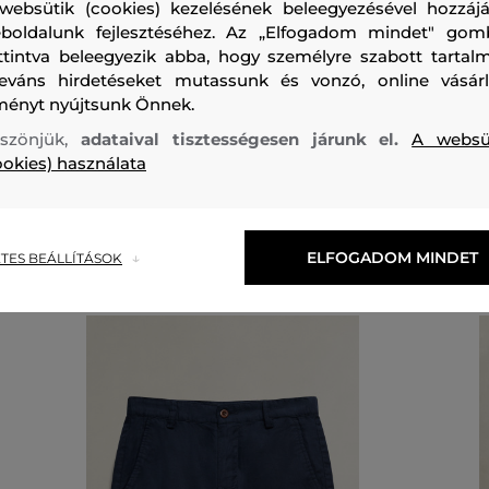
felső anyag
websütik (cookies) kezelésének beleegyezésével hozzájá
boldalunk fejlesztéséhez. Az „Elfogadom mindet" gom
PAMUT
100 %
ttintva beleegyezik abba, hogy személyre szabott tartalm
leváns hirdetéseket mutassunk és vonzó, online vásárl
ményt nyújtsunk Önnek.
szönjük,
adataival tisztességesen járunk el.
A websü
ookies) használata
Ajánlott termékek
ELFOGADOM MINDET
TES BEÁLLÍTÁSOK