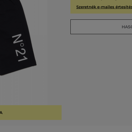
Szeretnék e-mailes értesítés
HAS
A
KIÁR