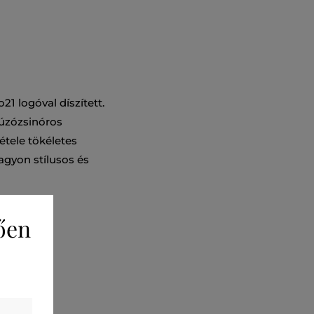
1 logóval díszített.
 húzózsinóros
tele tökéletes
agyon stílusos és
ően