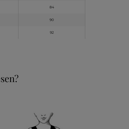
84
90
92
esen?