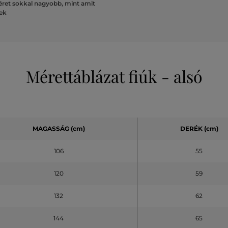
ret sokkal nagyobb, mint amit
lek
Mérettáblázat fiúk - alsó
MAGASSÁG (cm)
DERÉK (cm)
106
55
120
59
132
62
144
65