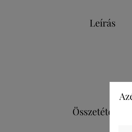
Leírás
Az
Összetétel