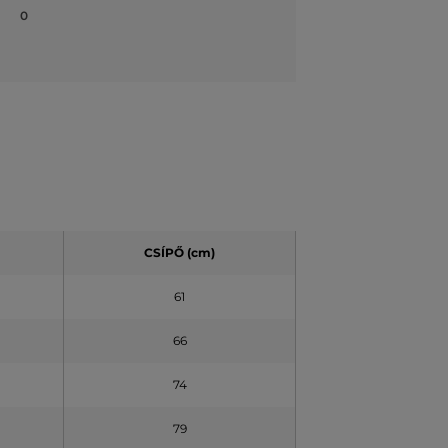
0
CSÍPŐ (cm)
61
66
74
79