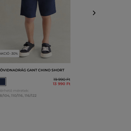
AKCIÓ -30%
ÖVIDNADRÁG GANT CHINO SHORT
19 990 Ft
13 990 Ft
lérhető méretek:
8/104
,
110/116
,
116/122