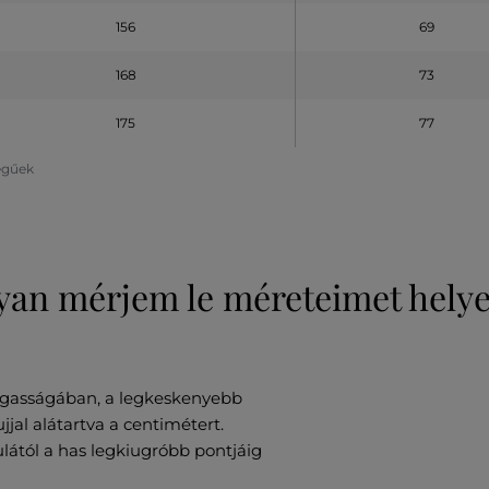
156
69
168
73
175
77
legűek
an mérjem le méreteimet hely
gasságában, a legkeskenyebb
ujjal alátartva a centimétert.
ától a has legkiugróbb pontjáig