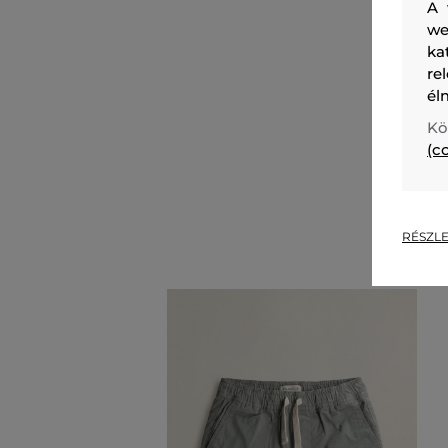
A 
we
ka
re
él
Kö
(c
RÉSZLE