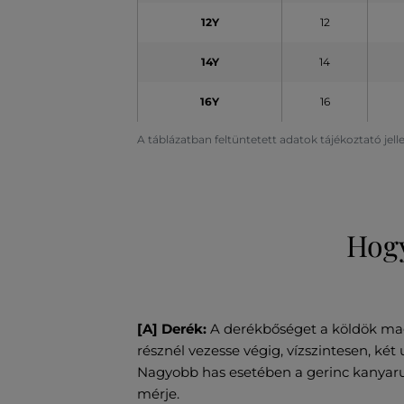
12Y
12
14Y
14
16Y
16
A táblázatban feltüntetett adatok tájékoztató jel
Hogy
[A] Derék:
A derékbőséget a köldök ma
résznél vezesse végig, vízszintesen, két 
Nagyobb has esetében a gerinc kanyarul
mérje.