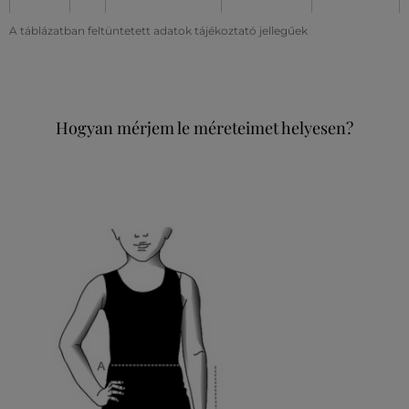
A táblázatban feltüntetett adatok tájékoztató jellegűek
Hogyan mérjem le méreteimet helyesen?