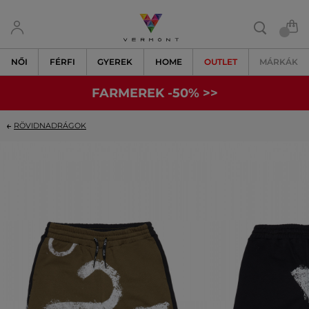
NŐI
FÉRFI
GYEREK
HOME
OUTLET
MÁRKÁK
FARMEREK -50% >>
RÖVIDNADRÁGOK