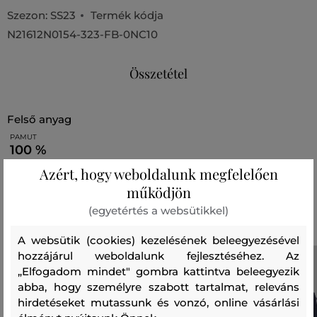
Szezon: SS23
Termék kódja
N21612N0154-323-FB-0NC10
Összetétel
felső anyag
PAMUT
100 %
Azért, hogy weboldalunk megfelelően
működjön
Ajánlott termékek
(egyetértés a websütikkel)
A websütik (cookies) kezelésének beleegyezésével
hozzájárul weboldalunk fejlesztéséhez. Az
„Elfogadom mindet" gombra kattintva beleegyezik
abba, hogy személyre szabott tartalmat, releváns
hirdetéseket mutassunk és vonzó, online vásárlási