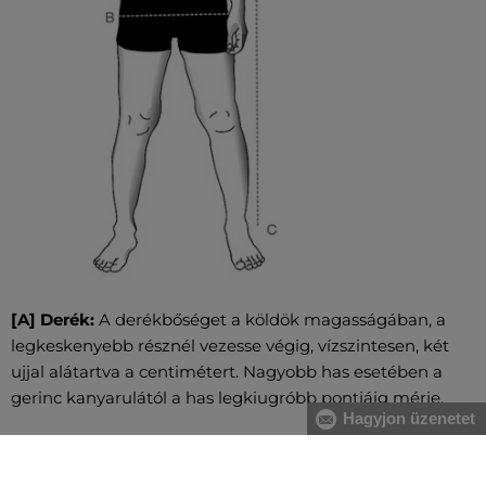
[A] Derék:
A derékbőséget a köldök magasságában, a
legkeskenyebb résznél vezesse végig, vízszintesen, két
ujjal alátartva a centimétert. Nagyobb has esetében a
gerinc kanyarulától a has legkiugróbb pontjáig mérje.
Hagyjon üzenetet
[B] Csípő:
Vezesse körbe oldalról kezdve a csípő és a
fenék legszélesebb részeinél a centimétert. Figyeljen