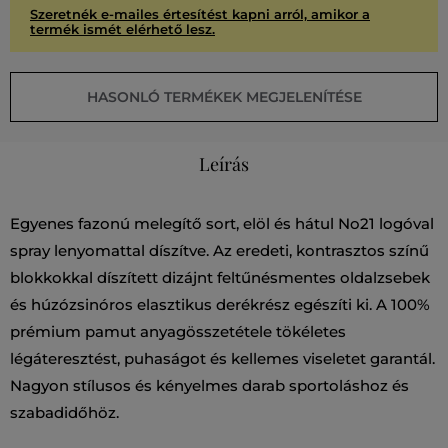
Szeretnék e-mailes értesítést kapni arról, amikor a
termék ismét elérhető lesz.
HASONLÓ TERMÉKEK MEGJELENÍTÉSE
Leírás
Egyenes fazonú melegítő sort, elöl és hátul No21 logóval
spray lenyomattal díszítve. Az eredeti, kontrasztos színű
blokkokkal díszített dizájnt feltűnésmentes oldalzsebek
és húzózsinóros elasztikus derékrész egészíti ki. A 100%
prémium pamut anyagösszetétele tökéletes
légáteresztést, puhaságot és kellemes viseletet garantál.
Nagyon stílusos és kényelmes darab sportoláshoz és
szabadidőhöz.