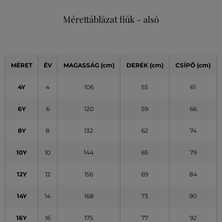
Mérettáblázat fiúk - alsó
MÉRET
ÉV
MAGASSÁG (cm)
DERÉK (cm)
CSÍPŐ (cm)
4Y
4
106
55
61
6Y
6
120
59
66
8Y
8
132
62
74
10Y
10
144
65
79
12Y
12
156
69
84
14Y
14
168
73
90
16Y
16
175
77
92