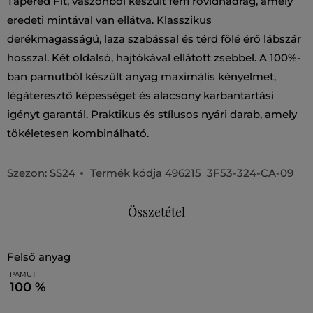
Tapered Fit, vászonból készült férfi rövidnadrág, amely
eredeti mintával van ellátva. Klasszikus
derékmagasságú, laza szabással és térd fölé érő lábszár
hosszal. Két oldalsó, hajtókával ellátott zsebbel. A 100%-
ban pamutból készült anyag maximális kényelmet,
légáteresztő képességet és alacsony karbantartási
igényt garantál. Praktikus és stílusos nyári darab, amely
tökéletesen kombinálható.
Szezon: SS24
Termék kódja
496215_3F53-324-CA-09
Összetétel
felső anyag
PAMUT
100 %