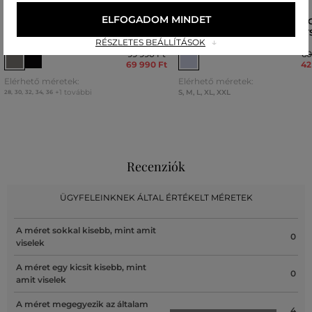
ELFOGADOM MINDET
RÖVIDNADRÁG DIESEL 2033 D-
TRÉNINGRUHA RÖVIDNADRÁ
KROOLEY-SHORT JOGG SHORTS
DIESEL P-CROWNE-R1 SHORT
RÉSZLETES BEÁLLÍTÁSOK
99 990 Ft
60
69 990 Ft
42
Elérhető méretek:
Elérhető méretek:
+1 további
S
,
M
,
L
,
XL
,
XXL
28
,
30
,
32
,
34
,
36
Recenziók
ÜGYFELEINKNEK ÁLTAL ÉRTÉKELT MÉRETEK
A méret sokkal kisebb, mint amit
0
viselek
A méret egy kicsit kisebb, mint
0
amit viselek
A méret megegyezik az általam
4