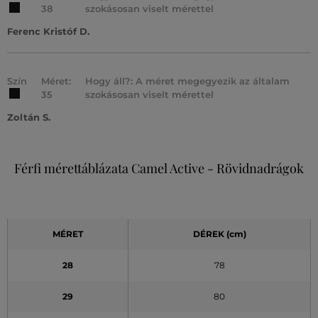
38
szokásosan viselt mérettel
Ferenc Kristóf D.
Szín
Méret:
Hogy áll?: A méret megegyezik az általam
35
szokásosan viselt mérettel
Zoltán S.
Férfi mérettáblázata Camel Active - Rövidnadrágok
MÉRET
DÉREK (cm)
28
78
29
80