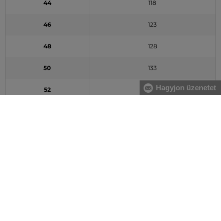
44
118
46
123
48
128
50
133
Hagyjon üzenetet
52
138
54
143
A táblázatban feltüntetett adatok tájékoztató jellegűek
Hogyan mérjem le méreteimet helyesen?