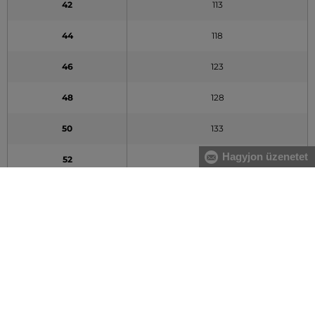
42
113
44
118
46
123
48
128
50
133
Hagyjon üzenetet
52
138
54
143
A táblázatban feltüntetett adatok tájékoztató jellegűek
Hogyan mérjem le méreteimet helyesen?