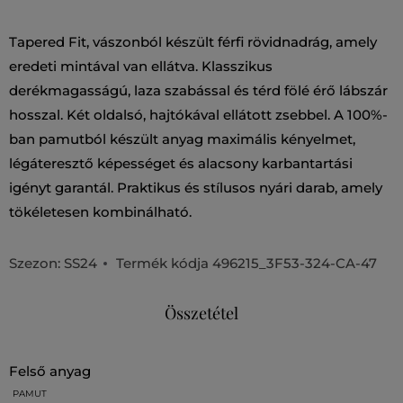
Tapered Fit, vászonból készült férfi rövidnadrág, amely
eredeti mintával van ellátva. Klasszikus
derékmagasságú, laza szabással és térd fölé érő lábszár
hosszal. Két oldalsó, hajtókával ellátott zsebbel. A 100%-
ban pamutból készült anyag maximális kényelmet,
légáteresztő képességet és alacsony karbantartási
igényt garantál. Praktikus és stílusos nyári darab, amely
tökéletesen kombinálható.
Szezon: SS24
Termék kódja
496215_3F53-324-CA-47
Összetétel
felső anyag
PAMUT