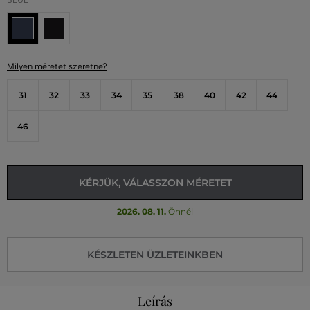
BLUE
Milyen méretet szeretne?
31
32
33
34
35
38
40
42
44
46
KÉRJÜK, VÁLASSZON MÉRETET
2026. 08. 11.
Önnél
KÉSZLETEN ÜZLETEINKBEN
Leírás