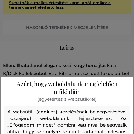
Szeretnék e-mailes értesítést kapni arról, amikor a
termék ismét elérhető lesz.
HASONLÓ TERMÉKEK MEGJELENÍTÉSE
Leírás
Ellenállhatatlanul elegáns kézi- vagy hónaljtáska a
K/Disk kollekcióból. Ez a kifinomult sziluett luxus bőrből
készült, és grafikus kör alakú KARL logó díszíti. Cipzáras
Azért, hogy weboldalunk megfelelően
záródás. Belső zárható zseb.
működjön
(egyetértés a websütikkel)
Méretek: 32x40 cm
A websütik (cookies) kezelésének beleegyezésével
hozzájárul weboldalunk fejlesztéséhez. Az
Szabás/Típus
HAND BAG AND SHOULDER BAG
„Elfogadom mindet" gombra kattintva beleegyezik
Szezon: PS23
Termék kódja
230W3034-722-KC-999
abba, hogy személyre szabott tartalmat, releváns