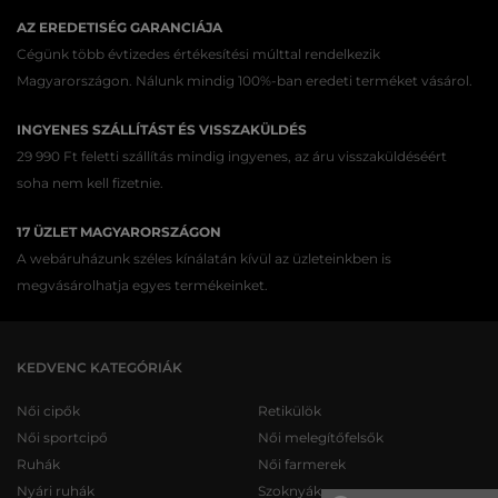
AZ EREDETISÉG GARANCIÁJA
Cégünk több évtizedes értékesítési múlttal rendelkezik
Magyarországon. Nálunk mindig 100%-ban eredeti terméket vásárol.
INGYENES SZÁLLÍTÁST ÉS VISSZAKÜLDÉS
29 990 Ft feletti szállítás mindig ingyenes, az áru visszaküldéséért
soha nem kell fizetnie.
17 ÜZLET MAGYARORSZÁGON
A webáruházunk széles kínálatán kívül az üzleteinkben is
megvásárolhatja egyes termékeinket.
KEDVENC KATEGÓRIÁK
Női cipők
Retikülök
Női sportcipő
Női melegítőfelsők
Ruhák
Női farmerek
Nyári ruhák
Szoknyák