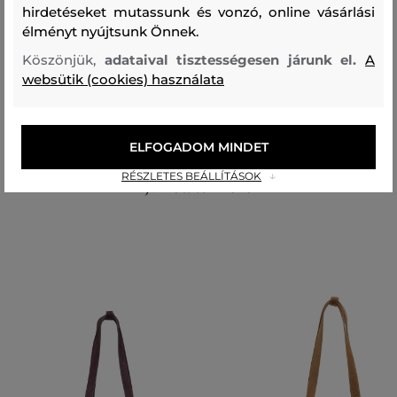
hirdetéseket mutassunk és vonzó, online vásárlási
Összetétel
élményt nyújtsunk Önnek.
Köszönjük,
adataival tisztességesen járunk el.
A
websütik (cookies) használata
felső anyag
MARHABŐR
100 %
ELFOGADOM MINDET
RÉSZLETES BEÁLLÍTÁSOK
Ajánlott termékek