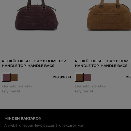
RETIKÜL DIESEL 1DR 2.0 DOME TOP
RETIKÜL DIESEL 1DR 2.0 DOME
HANDLE TOP-HANDLE BAGS
HANDLE TOP-HANDLE BAGS
218 990 Ft
21
Elérhető méretek:
Elérhető méretek:
Egy méret
Egy méret
MINDEN RAKTÁRON
A webáruházban lévő összes áru raktáron van.