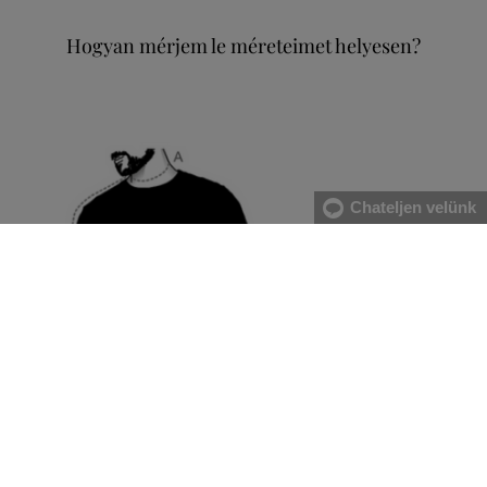
Hogyan mérjem le méreteimet helyesen?
Chateljen velünk