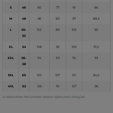
S
46
90
77
91
86
M
48
96
83
97
88,5
L
50-
102
89
103
90
52
XL
54
108
95
109
91,5
XXL
56-
114
101
115
93
58
3XL
60
120
107
121
94,5
4XL
62
126
113
127
96
A táblázatban feltüntetett adatok tájékoztató jellegűek