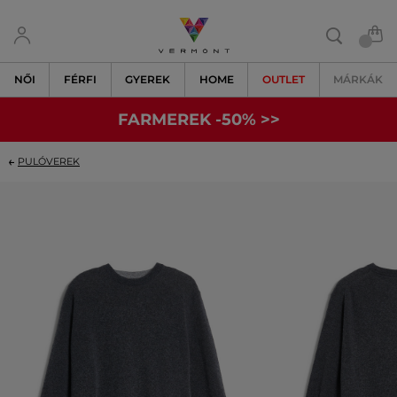
NŐI
FÉRFI
GYEREK
HOME
OUTLET
MÁRKÁK
FARMEREK -50% >>
PULÓVEREK