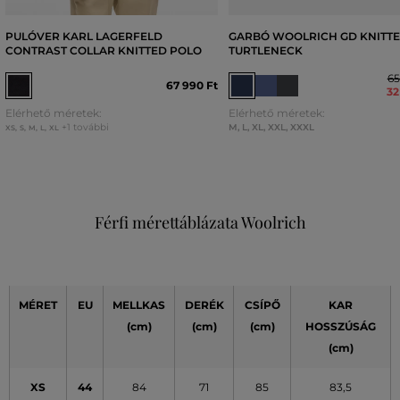
PULÓVER KARL LAGERFELD
GARBÓ WOOLRICH GD KNITT
CONTRAST COLLAR KNITTED POLO
TURTLENECK
65
67 990 Ft
32
Elérhető méretek:
Elérhető méretek:
+1 további
M
,
L
,
XL
,
XXL
,
XXXL
XS
,
S
,
M
,
L
,
XL
Férfi mérettáblázata Woolrich
MÉRET
EU
MELLKAS
DERÉK
CSÍPŐ
KAR
(cm)
(cm)
(cm)
HOSSZÚSÁG
(cm)
XS
44
84
71
85
83,5