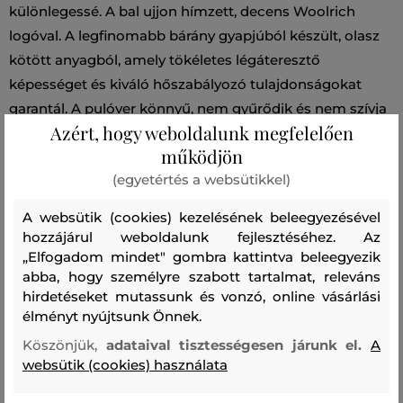
különlegessé. A bal ujjon hímzett, decens Woolrich
logóval. A legfinomabb bárány gyapjúból készült, olasz
kötött anyagból, amely tökéletes légáteresztő
képességet és kiváló hőszabályozó tulajdonságokat
garantál. A pulóver könnyű, nem gyűrődik és nem szívja
Azért, hogy weboldalunk megfelelően
magába a szagokat. Remekül kombinálható darab,
működjön
amely stílusosan kiegészíti majd öltözékét.
(egyetértés a websütikkel)
Szezon: FW24
Termék kódja
A websütik (cookies) kezelésének beleegyezésével
0278MRUF0469-624-WA-1915
hozzájárul weboldalunk fejlesztéséhez. Az
„Elfogadom mindet" gombra kattintva beleegyezik
abba, hogy személyre szabott tartalmat, releváns
Összetétel
hirdetéseket mutassunk és vonzó, online vásárlási
élményt nyújtsunk Önnek.
felső anyag
Köszönjük,
adataival tisztességesen járunk el.
A
websütik (cookies) használata
GYAPJÚ
100 %