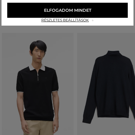
ELFOGADOM MINDET
Ajánlott termékek
RÉSZLETES BEÁLLÍTÁSOK