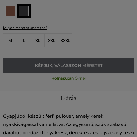
Milyen méretet szeretne?
M
L
XL
XXL
XXXL
KÉRJÜK, VÁLASSZON MÉRETET
Holnapután
Önnél
Leírás
Gyapjúból készült férfi pulóver, amely kerek
nyakkivágással van ellátva. Az egyszínű, szűk szabású
darabot bordázott nyakrész, derékrész és ujjszegély teszi